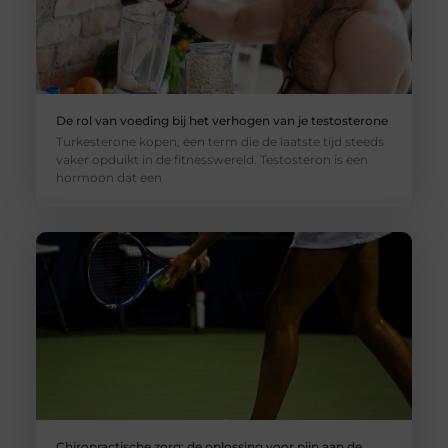
De rol van voeding bij het verhogen van je testosterone
Turkesterone kopen, een term die de laatste tijd steeds
vaker opduikt in de fitnesswereld. Testosteron is een
hormoon dat een
Chiropractische zorg: de oplossing voor pijn aan de