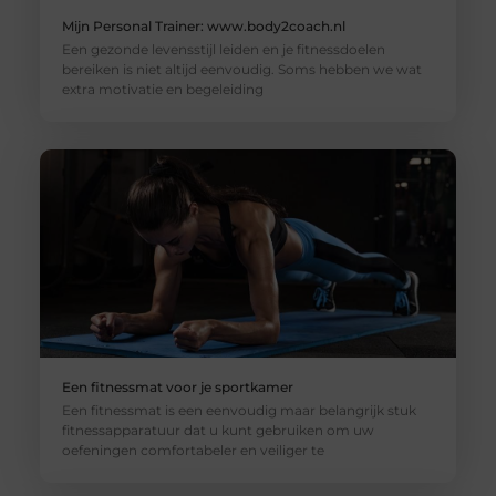
Mijn Personal Trainer: www.body2coach.nl
Een gezonde levensstijl leiden en je fitnessdoelen
bereiken is niet altijd eenvoudig. Soms hebben we wat
extra motivatie en begeleiding
Een fitnessmat voor je sportkamer
Een fitnessmat is een eenvoudig maar belangrijk stuk
fitnessapparatuur dat u kunt gebruiken om uw
oefeningen comfortabeler en veiliger te