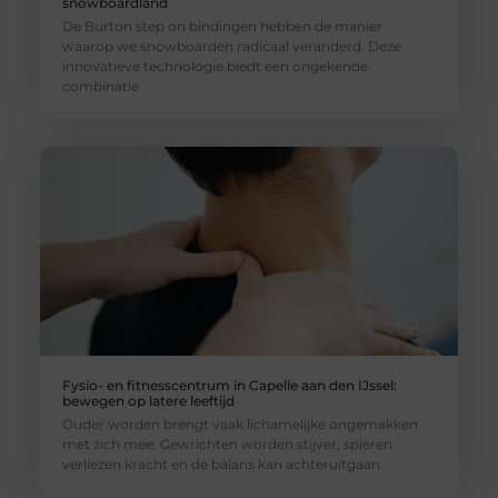
snowboardland
De Burton step on bindingen hebben de manier
waarop we snowboarden radicaal veranderd. Deze
innovatieve technologie biedt een ongekende
combinatie
Fysio- en fitnesscentrum in Capelle aan den IJssel:
bewegen op latere leeftijd
Ouder worden brengt vaak lichamelijke ongemakken
met zich mee. Gewrichten worden stijver, spieren
verliezen kracht en de balans kan achteruitgaan.