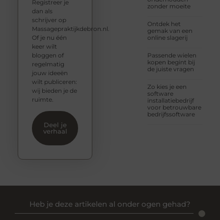
Registreer je
zonder moeite
dan als
schrijver op
Ontdek het
Massagepraktijkdebron.nl.
gemak van een
Of je nu één
online slagerij
keer wilt
bloggen of
Passende wielen
kopen begint bij
regelmatig
de juiste vragen
jouw ideeën
wilt publiceren:
Zo kies je een
wij bieden je de
software
ruimte.
installatiebedrijf
voor betrouwbare
bedrijfssoftware
Deel je
verhaal
Heb je deze artikelen al onder ogen gehad?