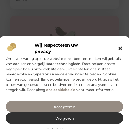
worden.
Wij respecteren uw
privacy
Om uw ervaring op onze website te verbeteren, maken wij gebruik
van cookies en vergelijkbare technologieën. Deze helpen ons te
begrijpen hoe u onze website gebruikt en stellen ons in staat
waardevolle en gepersonaliseerde ervaringen te bieden. Cookies
Isoleer je kruipruimte in Apeldoorn met P&L
kunnen voor verschillende doeleinden worden gebruikt, zoals het
Vloerisolatie
tonen van gepersonaliseerde advertenties en het analyseren van
Als je in Apeldoorn woont en op zoek bent naar isolatie
sitegebruik. Raadpleeg
ons cookiebeleid
voor meer informatie.
van je kruipruimte, zoek dan niet verder dan P&L
Accepteren
Weigeren