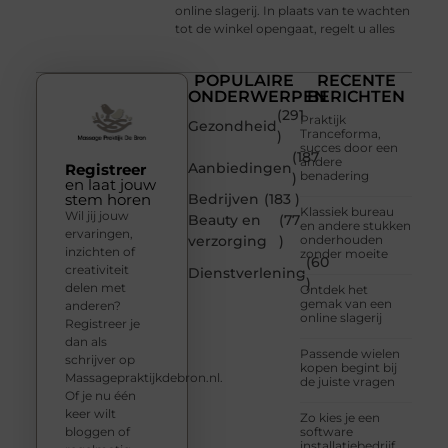
online slagerij. In plaats van te wachten
tot de winkel opengaat, regelt u alles
POPULAIRE
RECENTE
ONDERWERPEN
BERICHTEN
(291
Praktijk
Gezondheid
Tranceforma,
)
succes door een
(187
andere
Aanbiedingen
Registreer
benadering
)
en laat jouw
stem horen
Bedrijven
(183 )
Klassiek bureau
Wil jij jouw
Beauty en
(77
en andere stukken
ervaringen,
verzorging
)
onderhouden
inzichten of
zonder moeite
(60
creativiteit
Dienstverlening
)
delen met
Ontdek het
gemak van een
anderen?
online slagerij
Registreer je
dan als
Passende wielen
schrijver op
kopen begint bij
Massagepraktijkdebron.nl.
de juiste vragen
Of je nu één
keer wilt
Zo kies je een
bloggen of
software
installatiebedrijf