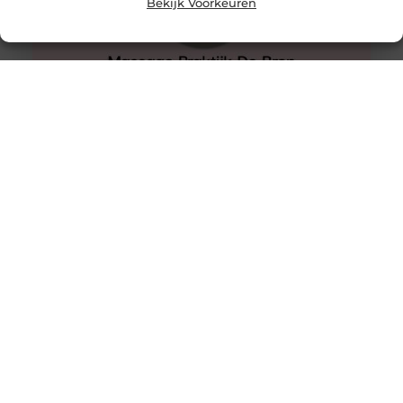
Bekijk Voorkeuren
Comfortabel uitrusten, of hoe kies je een fauteuil?
Comfortabel uitrusten, of hoe kies je een fauteuil? Bij
het horen van “loungestoel” denk je meteen aan
thuiscomfort, ontspanning en