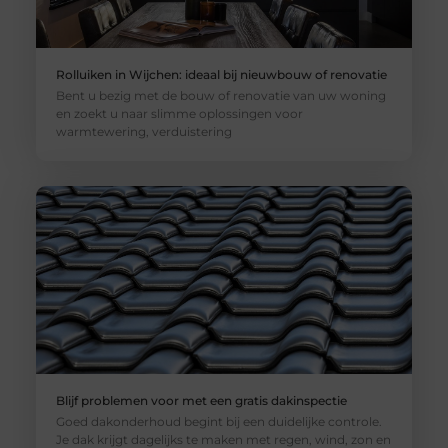
Rolluiken in Wijchen: ideaal bij nieuwbouw of renovatie
Bent u bezig met de bouw of renovatie van uw woning
en zoekt u naar slimme oplossingen voor
warmtewering, verduistering
Blijf problemen voor met een gratis dakinspectie
Goed dakonderhoud begint bij een duidelijke controle.
Je dak krijgt dagelijks te maken met regen, wind, zon en