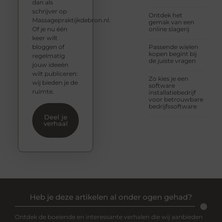
dan als
schrijver op
Ontdek het
Massagepraktijkdebron.nl.
gemak van een
Of je nu één
online slagerij
keer wilt
bloggen of
Passende wielen
kopen begint bij
regelmatig
de juiste vragen
jouw ideeën
wilt publiceren:
Zo kies je een
wij bieden je de
software
ruimte.
installatiebedrijf
voor betrouwbare
bedrijfssoftware
Deel je
verhaal
Heb je deze artikelen al onder ogen gehad?
Ontdek de boeiende en interessante verhalen die wij aanbieden