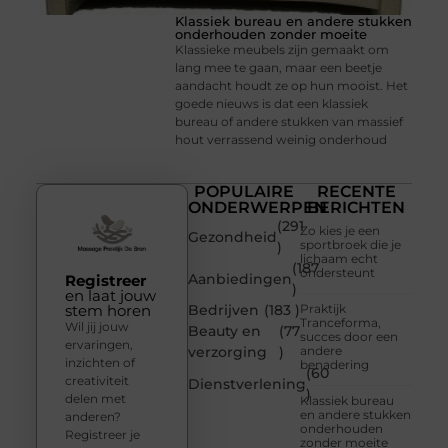
Klassiek bureau en andere stukken
onderhouden zonder moeite
Klassieke meubels zijn gemaakt om
lang mee te gaan, maar een beetje
aandacht houdt ze op hun mooist. Het
goede nieuws is dat een klassiek
bureau of andere stukken van massief
hout verrassend weinig onderhoud
POPULAIRE
RECENTE
ONDERWERPEN
BERICHTEN
(291
Zo kies je een
Gezondheid
sportbroek die je
)
lichaam echt
(187
ondersteunt
Aanbiedingen
Registreer
)
en laat jouw
stem horen
Bedrijven
(183 )
Praktijk
Tranceforma,
Wil jij jouw
Beauty en
(77
succes door een
ervaringen,
verzorging
)
andere
inzichten of
benadering
(60
creativiteit
Dienstverlening
)
delen met
Klassiek bureau
en andere stukken
anderen?
onderhouden
Registreer je
zonder moeite