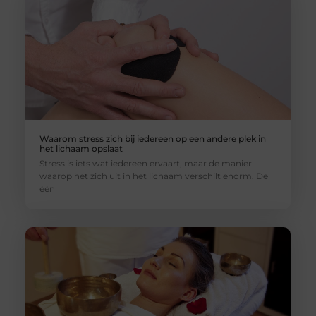
Waarom stress zich bij iedereen op een andere plek in
het lichaam opslaat
Stress is iets wat iedereen ervaart, maar de manier
waarop het zich uit in het lichaam verschilt enorm. De
één