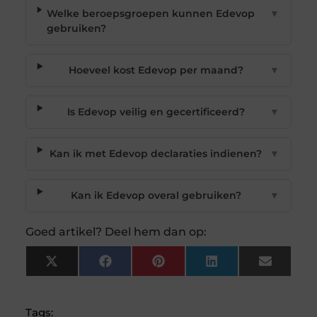
Welke beroepsgroepen kunnen Edevop
▼
gebruiken?
Hoeveel kost Edevop per maand?
▼
Is Edevop veilig en gecertificeerd?
▼
Kan ik met Edevop declaraties indienen?
▼
Kan ik Edevop overal gebruiken?
▼
Goed artikel? Deel hem dan op:
X
Facebook
Pinterest
LinkedIn
Email
(Twitter)
Tags: