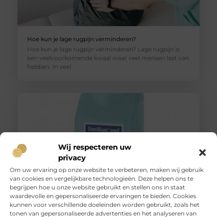
Hoe kun je lage rugpijn verminderen?
Hoe kun je lage rugpijn verminderen? Lage rugpijn is
een veelvoorkomende kwaal waar veel mensen last van
hebben. In veel
Wij respecteren uw
privacy
Om uw ervaring op onze website te verbeteren, maken wij gebruik
van cookies en vergelijkbare technologieën. Deze helpen ons te
begrijpen hoe u onze website gebruikt en stellen ons in staat
waardevolle en gepersonaliseerde ervaringen te bieden. Cookies
Snel van urinevlekken af dankzij de Uri-Go
kunnen voor verschillende doeleinden worden gebruikt, zoals het
Heeft u kinderen of die nog niet zindelijk zijn? Of heeft u
tonen van gepersonaliseerde advertenties en het analyseren van
zelf last van incontinentieproblemen? Dan biedt Van