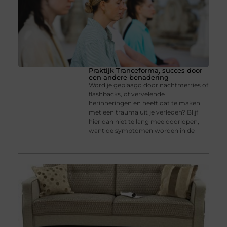
Praktijk Tranceforma, succes door
een andere benadering
Word je geplaagd door nachtmerries of
flashbacks, of vervelende
herinneringen en heeft dat te maken
met een trauma uit je verleden? Blijf
hier dan niet te lang mee doorlopen,
want de symptomen worden in de