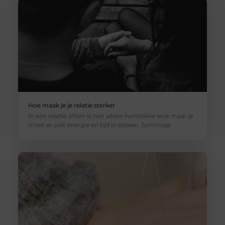
Hoe maak je je relatie sterker
In een relatie zitten is niet alleen hartstikke leuk maar je
moet er ook energie en tijd in steken. Sommige