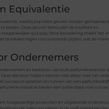
m Equivalentie
uivalentie, waarbij populaire geuren worden geïnspireer
 te bieden. Deze geuren behouden de kwaliteit en
toegankelijker qua prijs. Deze benadering maakt het m
aan te bieden tegen concurrerende prijzen, wat de mark
or Ondernemers
ondernemers en bedrijven, van bulk parfumleverancier t
Deze diensten helpen klanten niet alleen met het verk
t succesvol opzetten en runnen van een parfumbedrijf
arfumerie-industrie bieden een solide basis voor succes
gen, hoogwaardige producten en uitgebreide onderste
edrijven die willen excelleren in de parfumeriebranche.