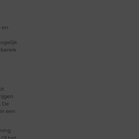
d en
ogelijk
tbereik
ot
rijgen
. De
 in een
uning
 Of het