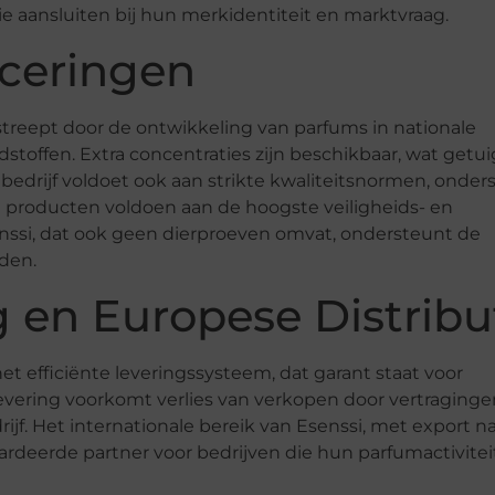
e aansluiten bij hun merkidentiteit en marktvraag.
iceringen
treept door de ontwikkeling van parfums in nationale
stoffen. Extra concentraties zijn beschikbaar, wat getui
edrijf voldoet ook aan strikte kwaliteitsnormen, onde
le producten voldoen aan de hoogste veiligheids- en
enssi, dat ook geen dierproeven omvat, ondersteunt de
den.
 en Europese Distribu
t efficiënte leveringssysteem, dat garant staat voor
levering voorkomt verlies van verkopen door vertraging
ijf. Het internationale bereik van Esenssi, met export n
rdeerde partner voor bedrijven die hun parfumactivite