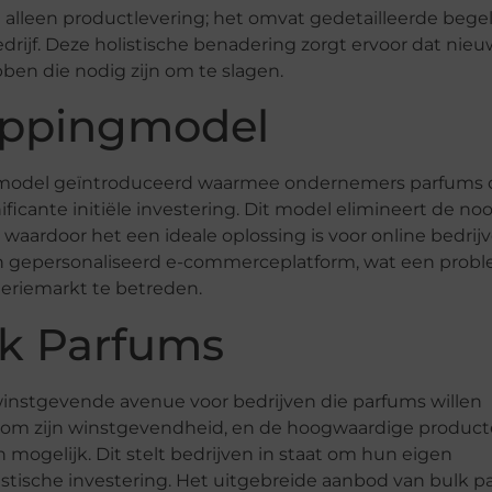
alleen productlevering; het omvat gedetailleerde bege
rijf. Deze holistische benadering zorgt ervoor dat nie
ben die nodig zijn om te slagen.
hippingmodel
gmodel geïntroduceerd waarmee ondernemers parfums 
cante initiële investering. Dit model elimineert de no
 waardoor het een ideale oplossing is voor online bedrij
en gepersonaliseerd e-commerceplatform, wat een prob
eriemarkt te betreden.
k Parfums
winstgevende avenue voor bedrijven die parfums willen
 om zijn winstgevendheid, en de hoogwaardige produc
mogelijk. Dit stelt bedrijven in staat om hun eigen
stische investering. Het uitgebreide aanbod van bulk p