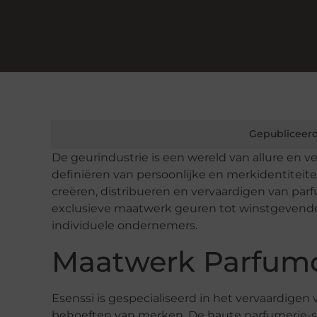
Gepubliceerd
De geurindustrie is een wereld van allure en ver
definiëren van persoonlijke en merkidentiteiten
creëren, distribueren en vervaardigen van par
exclusieve maatwerk geuren tot winstgevende
individuele ondernemers.
Maatwerk Parfumc
Esenssi is gespecialiseerd in het vervaardige
behoeften van merken. De haute parfumerie-se