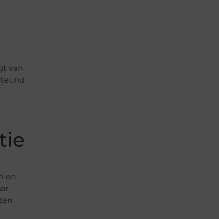
gt van
rsteund
tie
en en
aar
iten