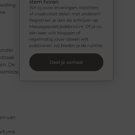
stem horen
leiding
Wil jij jouw ervaringen, inzichten
uwe
of creativiteit delen met anderen?
Registreer je dan als schrijver op
Massagepraktijkdebron.nl. Of je nu
één keer wilt bloggen of
regelmatig jouw ideeën wilt
publiceren: wij bieden je de ruimte.
onder
odzaak
Deel je verhaal
ven. De
leemloze
ten van
arfums