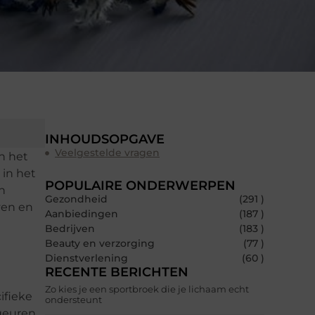
INHOUDSOPGAVE
Veelgestelde vragen
in het
 in het
POPULAIRE ONDERWERPEN
n
Gezondheid
(291 )
ven en
Aanbiedingen
(187 )
Bedrijven
(183 )
Beauty en verzorging
(77 )
Dienstverlening
(60 )
RECENTE BERICHTEN
Zo kies je een sportbroek die je lichaam echt
ifieke
ondersteunt
 geuren