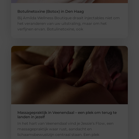
Botulinetoxine (Botox) in Den Haag
Bij Amilda Wellness Boutique draait injectables niet om
het veranderen van uw uitstraling, maar om het
verfijnen ervan. Botulinetoxine, ook
Massagepraktijk in Veenendaal – een plek om terug te
landen in jezelf
In het hart van Veenendaal vind je Jessie’s Flow, een
massagepraktijk waar rust, aandacht en
lichaamsbewustzijn centraal staan. Een plek