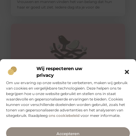
Vrouwen en mannen vinden het van belang dat hun
haar er goed uit ziet. Iedere dag sta je voor de
Wij respecteren uw
privacy
Om uw ervaring op onze website te verbeteren, maken wij gebruik
van cookies en vergelijkbare technologieën. Deze helpen ons te
De procedure van een schaamlip correctie
begrijpen hoe u onze website gebruikt en stellen ons in staat
Tegenwoordig maken technologische ontwikkelingen
waardevolle en gepersonaliseerde ervaringen te bieden. Cookies
dat er steeds meer mogelijk is. We kunnen allerlei
kunnen voor verschillende doeleinden worden gebruikt, zoals het
ingrepen en procedures doorlopen om een betere
tonen van gepersonaliseerde advertenties en het analyseren van
sitegebruik. Raadpleeg
ons cookiebeleid
voor meer informatie.
Accepteren