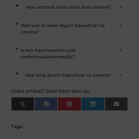
Hoe ontstaat haaruitval door corona?
▼
Wat kan ik doen tegen haaruitval na
▼
corona?
Is een haarreconstructie
▼
onderhoudsvriendelijk?
Hoe lang duurt haaruitval na corona?
▼
Goed artikel? Deel hem dan op:
X
Facebook
Pinterest
LinkedIn
Email
(Twitter)
Tags: