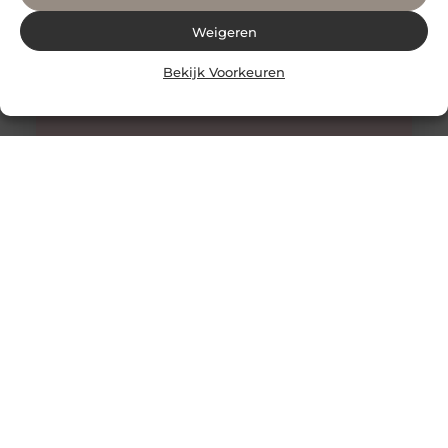
Weigeren
Bekijk Voorkeuren
Alles wat je moet weten over faceliftchirurgie
Een facelift, ook bekend als rhytidectomie, is een
chirurgische ingreep die wordt gebruikt om rimpels en
verslapping van de huid