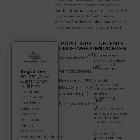
lang mee te gaan, maar een beetje
aandacht houdt ze op hun mooist. Het
goede nieuws is dat een klassiek
bureau of andere stukken van massief
hout verrassend weinig onderhoud
POPULAIRE
RECENTE
ONDERWERPEN
BERICHTEN
(291
Zo kies je een
Gezondheid
sportbroek die je
)
lichaam echt
(187
ondersteunt
Aanbiedingen
Registreer
)
en laat jouw
stem horen
Bedrijven
(183 )
Praktijk
Tranceforma,
Wil jij jouw
Beauty en
(77
succes door een
ervaringen,
verzorging
)
andere
inzichten of
benadering
(60
creativiteit
Dienstverlening
)
delen met
Klassiek bureau
en andere stukken
anderen?
onderhouden
Registreer je
zonder moeite
dan als
schrijver op
Ontdek het
Massagepraktijkdebron.nl.
gemak van een