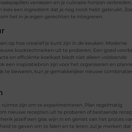
maakpapillen verrassen en je culinaire horizon verbreden.
 kies een ingrediënt dat je nog nooit hebt gebruikt. Zo
 om het in je eigen gerechten te integreren.
ur
n op hoe creatief je kunt zijn in de keuken. Moderne
ieuwe kooktechnieken uit te proberen. Een goed voorb
cte en efficiënte koelkast biedt niet alleen voldoende
k een inspiratiebron zijn voor het organiseren en plan
lijk te bewaren, kun je gemakkelijker nieuwe combinatie
n
en ruimte zijn om te experimenteren. Plan regelmatig
om nieuwe recepten uit te proberen of bestaande rece
henk jezelf een glas wijn in en geniet van het proces v
jheid te geven om te falen en te leren, zul je merken dat 