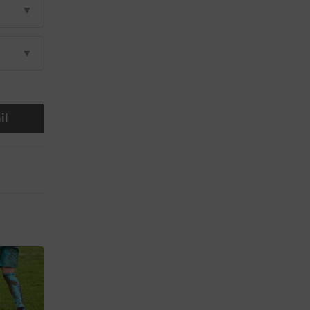
▼
▼
il