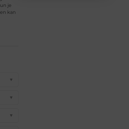
un je
ien kan
▼
▼
▼