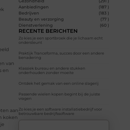
Gezondheid
(291 )
Aanbiedingen
(187 )
ek
Bedrijven
(183 )
Beauty en verzorging
(77 )
Dienstverlening
(60 )
RECENTE BERICHTEN
Zo kies je een sportbroek die je lichaam echt
ondersteunt
eeld
Praktijk Tranceforma, succes door een andere
benadering
nen van
Klassiek bureau en andere stukken
s en
onderhouden zonder moeite
Ontdek het gemak van een online slagerij
Passende wielen kopen begint bij de juiste
vragen
Zo kies je een software installatiebedrijf voor
pten aan
betrouwbare bedrijfssoftware
an koken
je