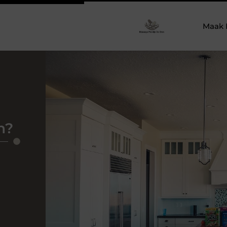
Maak 
n?