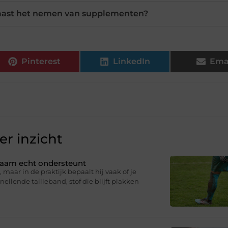
naast het nemen van supplementen?
Pinterest
LinkedIn
Ema
r inzicht
ichaam echt ondersteunt
 maar in de praktijk bepaalt hij vaak of je
knellende tailleband, stof die blijft plakken