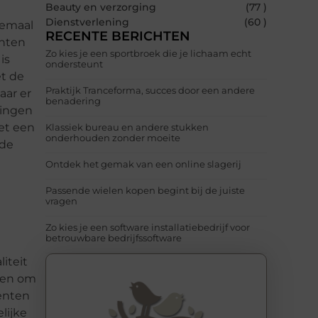
Beauty en verzorging
(77 )
Dienstverlening
(60 )
lemaal
RECENTE BERICHTEN
enten
Zo kies je een sportbroek die je lichaam echt
is
ondersteunt
et de
Praktijk Tranceforma, succes door een andere
aar er
benadering
ringen
et een
Klassiek bureau en andere stukken
onderhouden zonder moeite
 de
Ontdek het gemak van een online slagerij
Passende wielen kopen begint bij de juiste
vragen
Zo kies je een software installatiebedrijf voor
betrouwbare bedrijfssoftware
iteit
bben om
menten
lijke