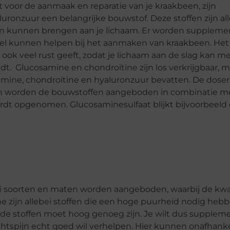
t voor de aanmaak en reparatie van je kraakbeen, zijn
uronzuur een belangrijke bouwstof. Deze stoffen zijn al
aan kunnen brengen aan je lichaam. Er worden supplem
wel kunnen helpen bij het aanmaken van kraakbeen. Het 
n ook veel rust geeft, zodat je lichaam aan de slag kan m
dt. Glucosamine en chondroïtine zijn los verkrijgbaar, m
ine, chondroïtine en hyaluronzuur bevatten. De dose
allen worden de bouwstoffen aangeboden in combinatie m
ordt opgenomen. Glucosaminesulfaat blijkt bijvoorbeeld
lei soorten en maten worden aangeboden, waarbij de kwal
ne zijn allebei stoffen die een hoge puurheid nodig he
 de stoffen moet hoog genoeg zijn. Je wilt dus supple
chtspijn echt goed wil verhelpen. Hier kunnen onafhanke