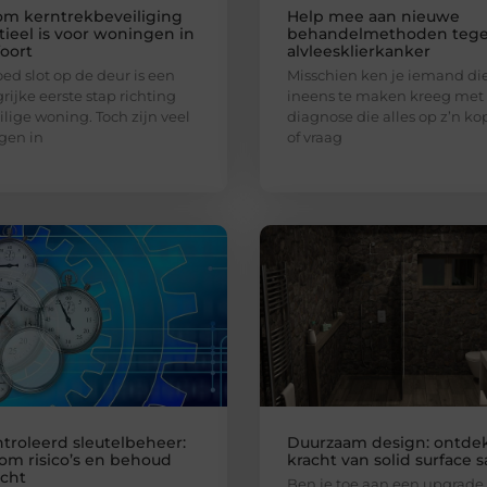
m kerntrekbeveiliging
Help mee aan nieuwe
tieel is voor woningen in
behandelmethoden teg
oort
alvleesklierkanker
ed slot op de deur is een
Misschien ken je iemand di
rijke eerste stap richting
ineens te maken kreeg met
ilige woning. Toch zijn veel
diagnose die alles op z’n kop
gen in
of vraag
troleerd sleutelbeheer:
Duurzaam design: ontde
om risico’s en behoud
kracht van solid surface s
icht
Ben je toe aan een upgrade 