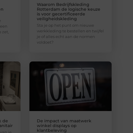
Waarom Bedrijfskleding
en
Rotterdam de logische keuze
is voor gecertificeerde
veiligheidskleding
e
Sta je op het punt om nieuwe
 een
werkkleding te bestellen en twijfel
 zet,
je of alles echt aan de normen
voldoet?
k de
De impact van maatwerk
anitair
winkel displays op
klantbeleving
van je