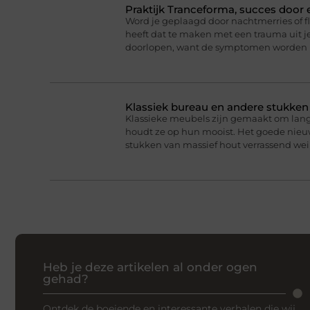
Praktijk Tranceforma, succes door
Word je geplaagd door nachtmerries of f
heeft dat te maken met een trauma uit je
doorlopen, want de symptomen worden 
Klassiek bureau en andere stukke
Klassieke meubels zijn gemaakt om lan
houdt ze op hun mooist. Het goede nieuw
stukken van massief hout verrassend we
Heb je deze artikelen al onder ogen
gehad?
Ontdek de boeiende en interessante verhalen die wij