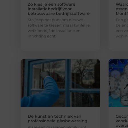
Zo kies je een software
Waaro
installatiebedrijf voor
essen
betrouwbare bedrijfssoftware
Montf
Sta je op het punt om nieuwe
Een go
software te kiezen, maar twijfel je
belang
welk bedrijf de installatie en
een ve
inrichting echt
wonin
De kunst en techniek van
Gecon
professionele glasbewassing
voork
overz
Als je een massagepraktijk runt,