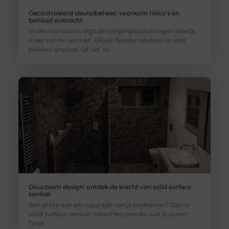
Gecontroleerd sleutelbeheer: voorkom risico’s en
behoud overzicht
In een tijd waarin digitale toegangsoplossingen steeds
meer terrein winnen, blijven fysieke sleutels op veel
plekken cruciaal. Of het nu
Duurzaam design: ontdek de kracht van solid surface
sanitair
Ben je toe aan een upgrade van je badkamer? Dan is
solid surface sanitair misschien precies wat je zoekt!
Deze