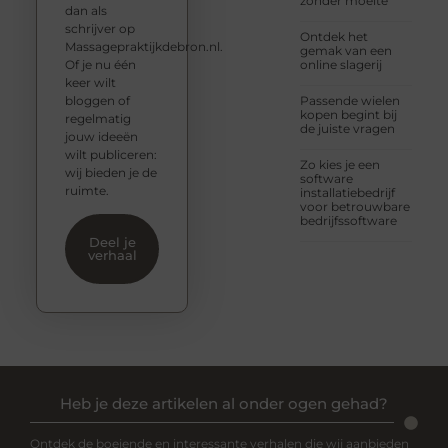
zonder moeite
dan als
schrijver op
Ontdek het
Massagepraktijkdebron.nl.
gemak van een
Of je nu één
online slagerij
keer wilt
bloggen of
Passende wielen
kopen begint bij
regelmatig
de juiste vragen
jouw ideeën
wilt publiceren:
Zo kies je een
wij bieden je de
software
ruimte.
installatiebedrijf
voor betrouwbare
bedrijfssoftware
Deel je
verhaal
Heb je deze artikelen al onder ogen gehad?
Ontdek de boeiende en interessante verhalen die wij aanbieden