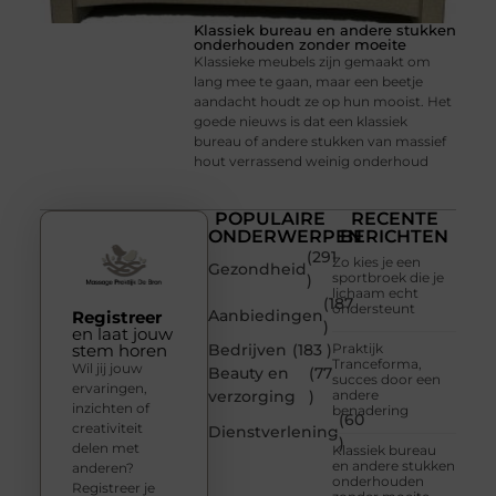
Klassiek bureau en andere stukken
onderhouden zonder moeite
Klassieke meubels zijn gemaakt om
lang mee te gaan, maar een beetje
aandacht houdt ze op hun mooist. Het
goede nieuws is dat een klassiek
bureau of andere stukken van massief
hout verrassend weinig onderhoud
POPULAIRE
RECENTE
ONDERWERPEN
BERICHTEN
(291
Zo kies je een
Gezondheid
sportbroek die je
)
lichaam echt
(187
ondersteunt
Aanbiedingen
Registreer
)
en laat jouw
stem horen
Bedrijven
(183 )
Praktijk
Tranceforma,
Wil jij jouw
Beauty en
(77
succes door een
ervaringen,
verzorging
)
andere
inzichten of
benadering
(60
creativiteit
Dienstverlening
)
delen met
Klassiek bureau
en andere stukken
anderen?
onderhouden
Registreer je