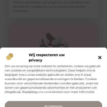
Of je nu een bedrijf runt of gewoon op zoek bent naar
de perfecte verpakking voor je persoonlijke spullen,
maatwerk
Wij respecteren uw
privacy
Om uw ervaring op onze website te verbeteren, maken wij gebruik
van cookies en vergelijkbare technologieën. Deze helpen ons te
begrijpen hoe u onze website gebruikt en stellen ons in staat
Veilig vervoeren: waarom aanhangernetten onmisbaar
zijn
waardevolle en gepersonaliseerde ervaringen te bieden. Cookies
kunnen voor verschillende doeleinden worden gebruikt, zoals het
Als je regelmatig spullen vervoert met een aanhanger,
tonen van gepersonaliseerde advertenties en het analyseren van
weet je hoe belangrijk het is om je lading veilig en stevig
sitegebruik. Raadpleeg
ons cookiebeleid
voor meer informatie.
Accepteren