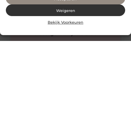
Weigeren
Bekijk Voorkeuren
Innovatieve buitenverlichting voor elke tuin
Buitenverlichting is niet alleen praktisch, maar kan ook
een enorme impact hebben op de sfeer en uitstraling
van je tuin.