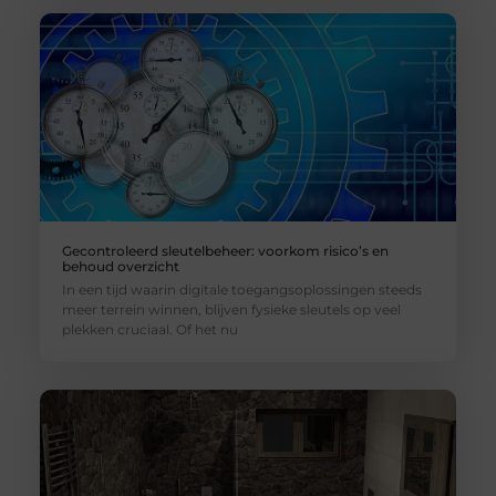
Gecontroleerd sleutelbeheer: voorkom risico’s en
behoud overzicht
In een tijd waarin digitale toegangsoplossingen steeds
meer terrein winnen, blijven fysieke sleutels op veel
plekken cruciaal. Of het nu