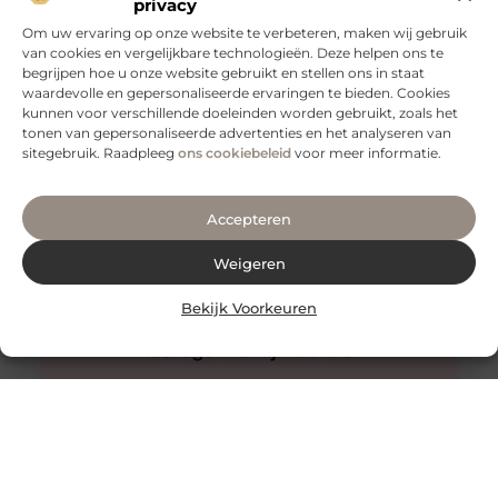
privacy
Om uw ervaring op onze website te verbeteren, maken wij gebruik
van cookies en vergelijkbare technologieën. Deze helpen ons te
begrijpen hoe u onze website gebruikt en stellen ons in staat
Veilig vervoeren: waarom aanhangernetten onmisbaar
zijn
waardevolle en gepersonaliseerde ervaringen te bieden. Cookies
kunnen voor verschillende doeleinden worden gebruikt, zoals het
Als je regelmatig spullen vervoert met een aanhanger,
tonen van gepersonaliseerde advertenties en het analyseren van
weet je hoe belangrijk het is om je lading veilig en stevig
sitegebruik. Raadpleeg
ons cookiebeleid
voor meer informatie.
Accepteren
Weigeren
Bekijk Voorkeuren
Innovatieve buitenverlichting voor elke tuin
Buitenverlichting is niet alleen praktisch, maar kan ook
een enorme impact hebben op de sfeer en uitstraling
van je tuin.