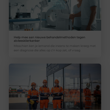
Help mee aan nieuwe behandelmethoden tegen
alvleesklierkanker
Misschien ken je iemand die ineens te maken kreeg met
een diagnose die alles op z’n kop zet, of vraag