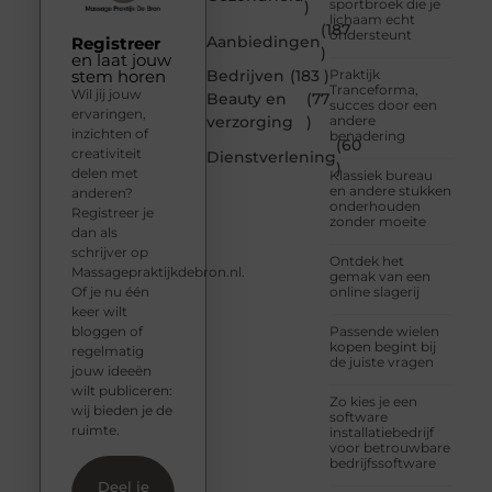
sportbroek die je
)
lichaam echt
(187
ondersteunt
Aanbiedingen
Registreer
)
en laat jouw
stem horen
Bedrijven
(183 )
Praktijk
Tranceforma,
Wil jij jouw
Beauty en
(77
succes door een
ervaringen,
verzorging
)
andere
inzichten of
benadering
(60
creativiteit
Dienstverlening
)
delen met
Klassiek bureau
en andere stukken
anderen?
onderhouden
Registreer je
zonder moeite
dan als
schrijver op
Ontdek het
Massagepraktijkdebron.nl.
gemak van een
Of je nu één
online slagerij
keer wilt
bloggen of
Passende wielen
kopen begint bij
regelmatig
de juiste vragen
jouw ideeën
wilt publiceren:
Zo kies je een
wij bieden je de
software
ruimte.
installatiebedrijf
voor betrouwbare
bedrijfssoftware
Deel je