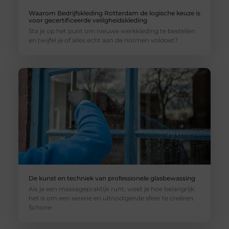
Waarom Bedrijfskleding Rotterdam de logische keuze is
voor gecertificeerde veiligheidskleding
Sta je op het punt om nieuwe werkkleding te bestellen
en twijfel je of alles echt aan de normen voldoet?
De kunst en techniek van professionele glasbewassing
Als je een massagepraktijk runt, weet je hoe belangrijk
het is om een serene en uitnodigende sfeer te creëren.
Schone