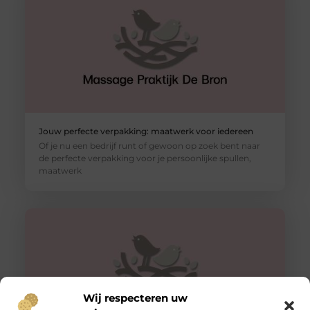
Jouw perfecte verpakking: maatwerk voor iedereen
Of je nu een bedrijf runt of gewoon op zoek bent naar
de perfecte verpakking voor je persoonlijke spullen,
maatwerk
Wij respecteren uw