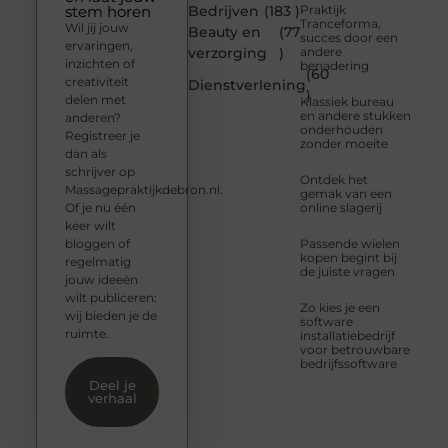
stem horen
Bedrijven
(183 )
Praktijk
Tranceforma,
Wil jij jouw
Beauty en
(77
succes door een
ervaringen,
verzorging
)
andere
inzichten of
benadering
(60
creativiteit
Dienstverlening
)
delen met
Klassiek bureau
en andere stukken
anderen?
onderhouden
Registreer je
zonder moeite
dan als
schrijver op
Ontdek het
Massagepraktijkdebron.nl.
gemak van een
Of je nu één
online slagerij
keer wilt
bloggen of
Passende wielen
kopen begint bij
regelmatig
de juiste vragen
jouw ideeën
wilt publiceren:
Zo kies je een
wij bieden je de
software
ruimte.
installatiebedrijf
voor betrouwbare
bedrijfssoftware
Deel je
verhaal