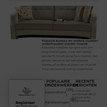
Klassiek bureau en andere stukken
onderhouden zonder moeite
Klassieke meubels zijn gemaakt om
lang mee te gaan, maar een beetje
aandacht houdt ze op hun mooist. Het
goede nieuws is dat een klassiek
bureau of andere stukken van massief
hout verrassend weinig onderhoud
POPULAIRE
RECENTE
ONDERWERPEN
BERICHTEN
(291
Zo kies je een
Gezondheid
sportbroek die je
)
lichaam echt
(187
ondersteunt
Aanbiedingen
Registreer
)
en laat jouw