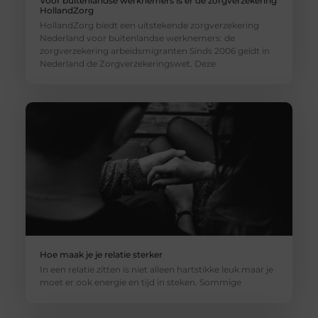
Voor buitenlandse werknemers is er de zorgverzekering
HollandZorg
HollandZorg biedt een uitstekende zorgverzekering
Nederland voor buitenlandse werknemers: de
zorgverzekering arbeidsmigranten Sinds 2006 geldt in
Nederland de Zorgverzekeringswet. Deze
Hoe maak je je relatie sterker
In een relatie zitten is niet alleen hartstikke leuk maar je
moet er ook energie en tijd in steken. Sommige