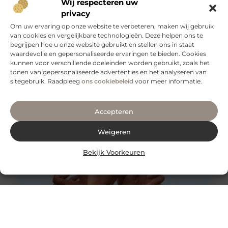
Wij respecteren uw
privacy
Om uw ervaring op onze website te verbeteren, maken wij gebruik
van cookies en vergelijkbare technologieën. Deze helpen ons te
begrijpen hoe u onze website gebruikt en stellen ons in staat
waardevolle en gepersonaliseerde ervaringen te bieden. Cookies
Snel van urinevlekken af dankzij de Uri-Go
kunnen voor verschillende doeleinden worden gebruikt, zoals het
Heeft u kinderen of die nog niet zindelijk zijn? Of heeft u
tonen van gepersonaliseerde advertenties en het analyseren van
zelf last van incontinentieproblemen? Dan biedt Van
sitegebruik. Raadpleeg
ons cookiebeleid
voor meer informatie.
Manen
Accepteren
Weigeren
Bekijk Voorkeuren
De beste mondzorg in Utrecht