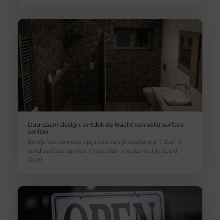
Duurzaam design: ontdek de kracht van solid surface
sanitair
Ben je toe aan een upgrade van je badkamer? Dan is
solid surface sanitair misschien precies wat je zoekt!
Deze