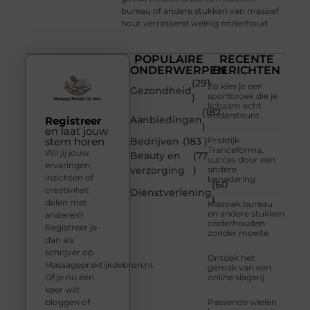
bureau of andere stukken van massief
hout verrassend weinig onderhoud
POPULAIRE
RECENTE
ONDERWERPEN
BERICHTEN
(291
Zo kies je een
Gezondheid
sportbroek die je
)
lichaam echt
(187
ondersteunt
Aanbiedingen
Registreer
)
en laat jouw
stem horen
Bedrijven
(183 )
Praktijk
Tranceforma,
Wil jij jouw
Beauty en
(77
succes door een
ervaringen,
verzorging
)
andere
inzichten of
benadering
(60
creativiteit
Dienstverlening
)
delen met
Klassiek bureau
en andere stukken
anderen?
onderhouden
Registreer je
zonder moeite
dan als
schrijver op
Ontdek het
Massagepraktijkdebron.nl.
gemak van een
Of je nu één
online slagerij
keer wilt
bloggen of
Passende wielen