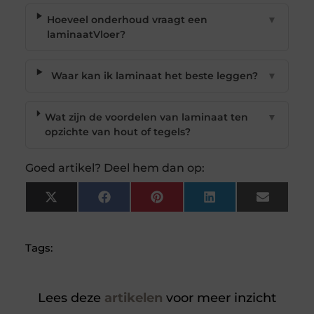
Hoeveel onderhoud vraagt een
▼
laminaatVloer?
Waar kan ik laminaat het beste leggen?
▼
Wat zijn de voordelen van laminaat ten
▼
opzichte van hout of tegels?
Goed artikel? Deel hem dan op:
X
Facebook
Pinterest
LinkedIn
Email
(Twitter)
Tags:
Lees deze
artikelen
voor meer inzicht