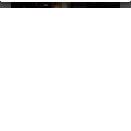
Innovatieve buitenverlichting voor elke tuin
Buitenverlichting is niet alleen praktisch, maar kan ook
een enorme impact hebben op de sfeer en uitstraling
van je tuin.
Warmtepompen: duurzame koeling en verwarming
voor jouw huis
Wat is een warmtepomp? Een warmtepomp is een