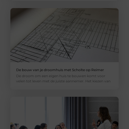
De bouw van je droomhuis met Scholte op Reimer
De droom om een eigen huis te bouwen komt voor
velen tot leven met de juiste aannemer. Het kiezen van