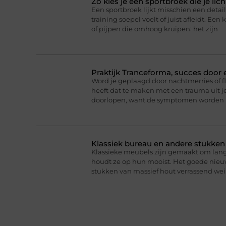
Zo kies je een sportbroek die je l
Een sportbroek lijkt misschien een detail,
training soepel voelt of juist afleidt. Een 
of pijpen die omhoog kruipen: het zijn
Praktijk Tranceforma, succes door
Word je geplaagd door nachtmerries of f
heeft dat te maken met een trauma uit je
doorlopen, want de symptomen worden 
Klassiek bureau en andere stukke
Klassieke meubels zijn gemaakt om lan
houdt ze op hun mooist. Het goede nieuw
stukken van massief hout verrassend we