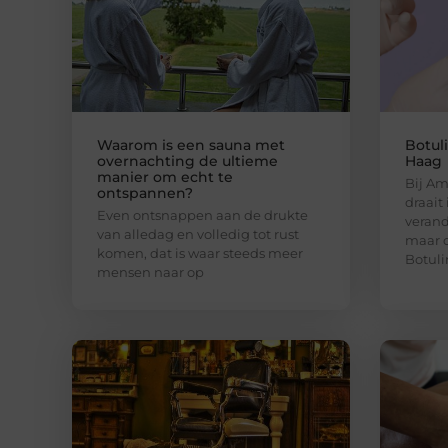
Waarom is een sauna met
Botul
overnachting de ultieme
Haag
manier om echt te
Bij Am
ontspannen?
draait
Even ontsnappen aan de drukte
verand
van alledag en volledig tot rust
maar o
komen, dat is waar steeds meer
Botuli
mensen naar op