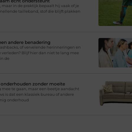
ichaam echt ondersteunt
 maar in de praktijk bepaalt hij vaak of je
knellende tailleband, stof die blijft plakken
 een andere benadering
lashbacks, of vervelende herinneringen en
 verleden? Blijf hier dan niet te lang mee
in de
n onderhouden zonder moeite
g mee te gaan, maar een beetje aandacht
s is dat een klassiek bureau of andere
inig onderhoud