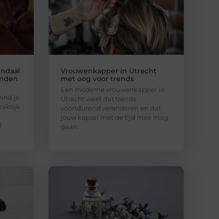
endaal
Vrouwenkapper in Utrecht
anden
met oog voor trends
Een moderne vrouwenkapper in
vind je
Utrecht weet dat trends
raktijk
voortdurend veranderen en dat
jouw kapsel met de tijd mee mag
l
gaan.