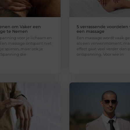
enen om Vaker een
5 verrassende voordelen
ge te Nemen
een massage
spanning voor je lichaam en
Een massage wordt vaak ge
Een massage ontspant niet
als een verwenmoment, ma
 je spieren, maar ook je
effect gaat veel verder dan 
 Spanning die
ontspanning. Voor wie in