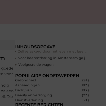
INHOUDSOPGAVE
Zelfverzekerd door het leven met laserontharing in Amsterdam
am
Voor laserontharing in Amsterdam ga je naar Sensitif
Veelgestelde vragen
t goede
en voor
POPULAIRE ONDERWERPEN
Gezondheid
(291 )
andig
Aanbiedingen
(187 )
Bedrijven
(183 )
n na een
Beauty en verzorging
(77 )
elf. Die
Dienstverlening
(60 )
RECENTE BERICHTEN