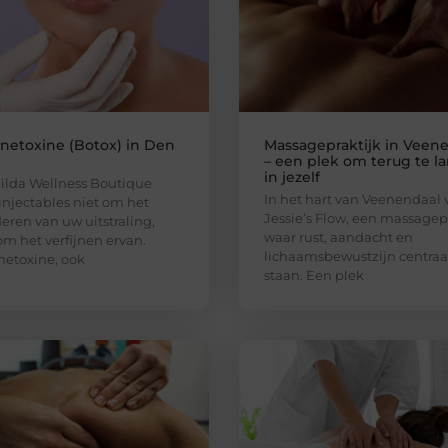
inetoxine (Botox) in Den
Massagepraktijk in Veen
– een plek om terug te l
in jezelf
ilda Wellness Boutique
In het hart van Veenendaal 
 injectables niet om het
Jessie’s Flow, een massagep
eren van uw uitstraling,
waar rust, aandacht en
m het verfijnen ervan.
lichaamsbewustzijn centraa
netoxine, ook
staan. Een plek