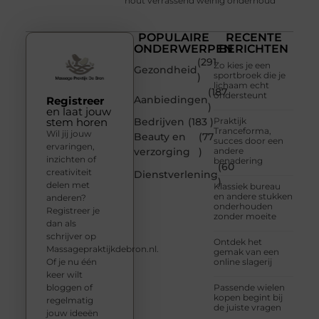
hout verrassend weinig onderhoud
POPULAIRE
RECENTE
ONDERWERPEN
BERICHTEN
(291
Zo kies je een
Gezondheid
sportbroek die je
)
lichaam echt
(187
ondersteunt
Aanbiedingen
Registreer
)
en laat jouw
stem horen
Bedrijven
(183 )
Praktijk
Tranceforma,
Wil jij jouw
Beauty en
(77
succes door een
ervaringen,
verzorging
)
andere
inzichten of
benadering
(60
creativiteit
Dienstverlening
)
delen met
Klassiek bureau
en andere stukken
anderen?
onderhouden
Registreer je
zonder moeite
dan als
schrijver op
Ontdek het
Massagepraktijkdebron.nl.
gemak van een
Of je nu één
online slagerij
keer wilt
bloggen of
Passende wielen
kopen begint bij
regelmatig
de juiste vragen
jouw ideeën