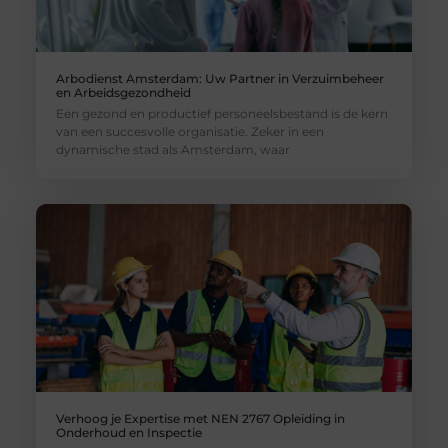
Arbodienst Amsterdam: Uw Partner in Verzuimbeheer
en Arbeidsgezondheid
Een gezond en productief personeelsbestand is de kern
van een succesvolle organisatie. Zeker in een
dynamische stad als Amsterdam, waar
Verhoog je Expertise met NEN 2767 Opleiding in
Onderhoud en Inspectie