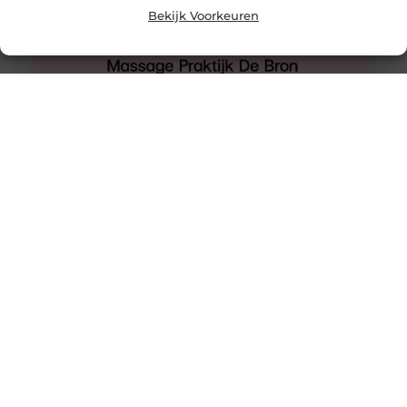
Bekijk Voorkeuren
Waar kan je op letten als je een website wilt gaan laten
maken?
Er zijn veel redenen om een website te laten maken. Je
oude website kan verouderd zijn, het kan dat je
Veevoer en wat het precies is
Veevoer, we geven het aan onze dieren maar we staan
er niet altijd bij stil hoe belangrijk het eigenlijk is.