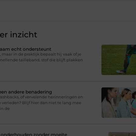
r inzicht
ichaam echt ondersteunt
 maar in de praktijk bepaalt hij vaak of je
knellende tailleband, stof die blijft plakken
 een andere benadering
lashbacks, of vervelende herinneringen en
 verleden? Blijf hier dan niet te lang mee
in de
n onderhouden zonder moeite