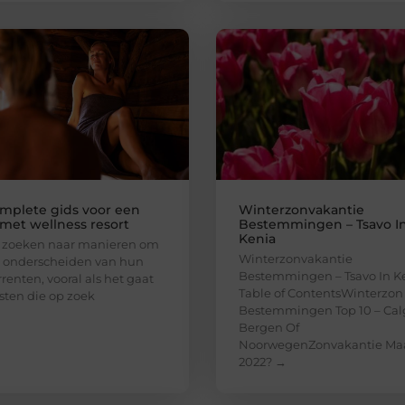
mplete gids voor een
Winterzonvakantie
 met wellness resort
Bestemmingen – Tsavo I
Kenia
s zoeken naar manieren om
Winterzonvakantie
e onderscheiden van hun
Bestemmingen – Tsavo In K
renten, vooral als het gaat
Table of ContentsWinterzon
ten die op zoek
Bestemmingen Top 10 – Cal
Bergen Of
NoorwegenZonvakantie Ma
2022? →