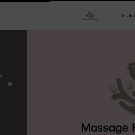
Maak 
n