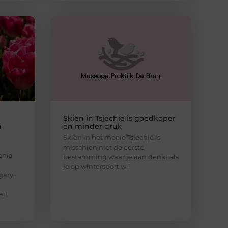
Skiën in Tsjechië is goedkoper
n
en minder druk
Skiën in het mooie Tsjechië is
misschien niet de eerste
enia
bestemming waar je aan denkt als
je op wintersport wil
gary,
art