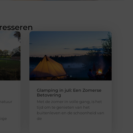
eresseren
Glamping in juli: Een Zomerse
Betovering
 natuur
Met de zomer in volle gang, is het
tijd om te genieten van het
buitenleven en de schoonheid van
isje
de