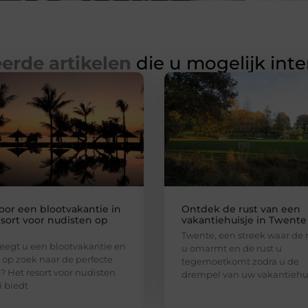
erde artikelen
die u mogelijk int
voor een blootvakantie in
Ontdek de rust van een
esort voor nudisten op
vakantiehuisje in Twente
Twente, een streek waar de
egt u een blootvakantie en
u omarmt en de rust u
 op zoek naar de perfecte
tegemoetkomt zodra u de
e? Het resort voor nudisten
drempel van uw vakantiehu
i biedt