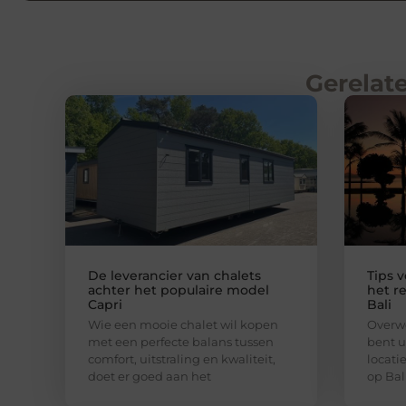
Gerelate
De leverancier van chalets
Tips 
achter het populaire model
het r
Capri
Bali
Wie een mooie chalet wil kopen
Overwe
met een perfecte balans tussen
bent u
comfort, uitstraling en kwaliteit,
locati
doet er goed aan het
op Bal