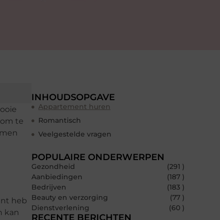
INHOUDSOPGAVE
Appartement huren
mooie
Romantisch
k om te
samen
Veelgestelde vragen
POPULAIRE ONDERWERPEN
Gezondheid
(291 )
Aanbiedingen
(187 )
Bedrijven
(183 )
Beauty en verzorging
(77 )
ent heb
Dienstverlening
(60 )
en kan
RECENTE BERICHTEN