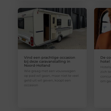
Vind een prachtige occasion
De co
bij deze caravanstalling in
hotel
Noord-Holland
Hotel
Wie graag met een vouwwagen
zich t
op pad wil gaan, maar niet te veel
concur
geld uit wil geven, koopt een
om gas
occasion