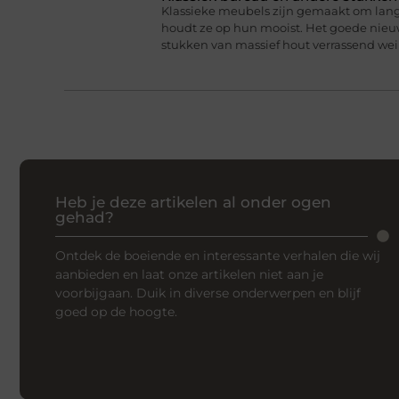
Klassieke meubels zijn gemaakt om lan
houdt ze op hun mooist. Het goede nieuw
stukken van massief hout verrassend we
Heb je deze artikelen al onder ogen
gehad?
Ontdek de boeiende en interessante verhalen die wij
aanbieden en laat onze artikelen niet aan je
voorbijgaan. Duik in diverse onderwerpen en blijf
goed op de hoogte.