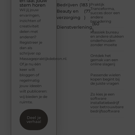
en laat jouw
stem horen
Bedrijven
(183 )
Praktijk
Tranceforma,
Wil jij jouw
Beauty en
(77
succes door een
ervaringen,
verzorging
)
andere
inzichten of
benadering
(60
creativiteit
Dienstverlening
)
delen met
Klassiek bureau
en andere stukken
anderen?
onderhouden
Registreer je
zonder moeite
dan als
schrijver op
Ontdek het
Massagepraktijkdebron.nl.
gemak van een
Of je nu één
online slagerij
keer wilt
bloggen of
Passende wielen
kopen begint bij
regelmatig
de juiste vragen
jouw ideeën
wilt publiceren:
Zo kies je een
wij bieden je de
software
ruimte.
installatiebedrijf
voor betrouwbare
bedrijfssoftware
Deel je
verhaal