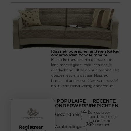
Klassiek bureau en andere stukken
onderhouden zonder moeite
Klassieke meubels zijn gemaakt om
lang mee te gaan, maar een beetje
aandacht houdt ze op hun mooist. Het
goede nieuws is dat een klassiek
bureau of andere stukken van massief
hout verrassend weinig onderhoud
POPULAIRE
RECENTE
ONDERWERPEN
BERICHTEN
(291
Zo kies je een
Gezondheid
sportbroek die je
)
lichaam echt
(187
ondersteunt
Aanbiedingen
Registreer
)