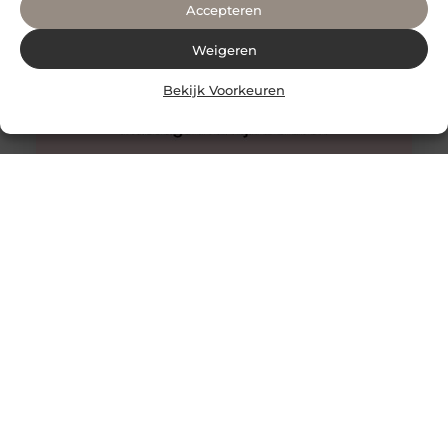
Accepteren
Weigeren
Bekijk Voorkeuren
Innovatieve buitenverlichting voor elke tuin
Buitenverlichting is niet alleen praktisch, maar kan ook
een enorme impact hebben op de sfeer en uitstraling
van je tuin.