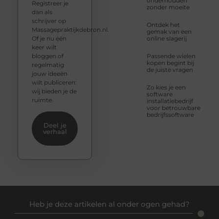
onderhouden
Registreer je
zonder moeite
dan als
schrijver op
Ontdek het
Massagepraktijkdebron.nl.
gemak van een
Of je nu één
online slagerij
keer wilt
bloggen of
Passende wielen
kopen begint bij
regelmatig
de juiste vragen
jouw ideeën
wilt publiceren:
Zo kies je een
wij bieden je de
software
ruimte.
installatiebedrijf
voor betrouwbare
bedrijfssoftware
Deel je
verhaal
Heb je deze artikelen al onder ogen gehad?