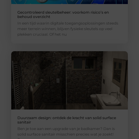
Gecontroleerd sleutelbeheer: voorkom risico’s en
behoud overzicht
In een tijd waarin digitale toegangsoplossingen steeds
meer terrein winnen, blijven fysieke sleutels op veel
plekken cruciaal. Of het nu
Duurzaam design: ontdek de kracht van solid surface
sanitair
Ben je toe aan een upgrade van je badkamer? Dan is
solid surface sanitair misschien precies wat je zoekt!