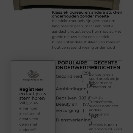
Klassiek bureau en andere stukken
onderhouden zonder moeite
Klassieke meubels zijn gemaakt om
lang mee te gaan, maar een beetje
aandacht houdt ze op hun mooist. Het
goede nieuws is dat een klassiek
bureau of andere stukken van massief
hout verrassend weinig onderhoud
POPULAIRE
RECENTE
ONDERWERPEN
BERICHTEN
(291
Zo kies je een
Gezondheid
sportbroek die je
)
lichaam echt
(187
ondersteunt
Aanbiedingen
Registreer
)
en laat jouw
stem horen
Bedrijven
(183 )
Praktijk
Tranceforma,
Wil jij jouw
Beauty en
(77
succes door een
ervaringen,
verzorging
)
andere
inzichten of
benadering
(60
creativiteit
Dienstverlening
)
delen met
Klassiek bureau
en andere stukken
anderen?