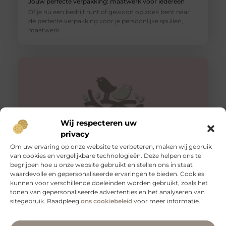
Jouw perfecte verpakking: maatwerk voor iedereen
Of je nu een bedrijf runt of gewoon op zoek bent naar
de perfecte verpakking voor je persoonlijke spullen,
maatwerk
Wij respecteren uw
privacy
Om uw ervaring op onze website te verbeteren, maken wij gebruik
van cookies en vergelijkbare technologieën. Deze helpen ons te
begrijpen hoe u onze website gebruikt en stellen ons in staat
Veilig vervoeren: waarom aanhangernetten onmisbaar
zijn
waardevolle en gepersonaliseerde ervaringen te bieden. Cookies
kunnen voor verschillende doeleinden worden gebruikt, zoals het
Als je regelmatig spullen vervoert met een aanhanger,
tonen van gepersonaliseerde advertenties en het analyseren van
weet je hoe belangrijk het is om je lading veilig en stevig
sitegebruik. Raadpleeg
ons cookiebeleid
voor meer informatie.