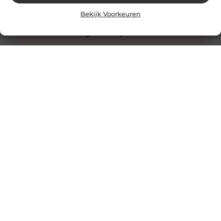
Bekijk Voorkeuren
Innovatieve buitenverlichting voor elke tuin
Buitenverlichting is niet alleen praktisch, maar kan ook
een enorme impact hebben op de sfeer en uitstraling
van je tuin.