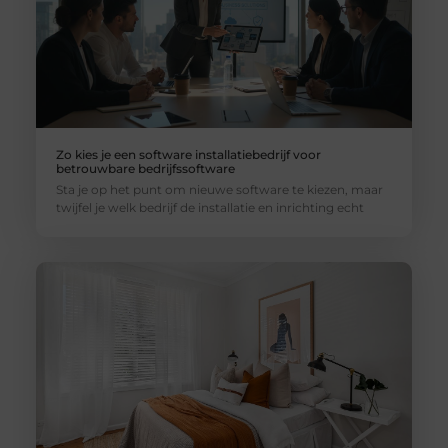
Zo kies je een software installatiebedrijf voor
betrouwbare bedrijfssoftware
Sta je op het punt om nieuwe software te kiezen, maar
twijfel je welk bedrijf de installatie en inrichting echt