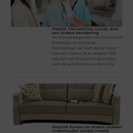
Praktijk Tranceforma, succes door
een andere benadering
Word je geplaagd door nachtmerries of
flashbacks, of vervelende
herinneringen en heeft dat te maken
met een trauma uit je verleden? Blijf
hier dan niet te lang mee doorlopen,
want de symptomen worden in de
Klassiek bureau en andere stukken
onderhouden zonder moeite