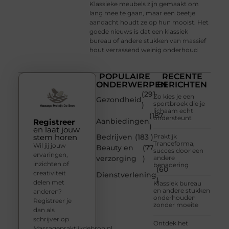
Klassieke meubels zijn gemaakt om
lang mee te gaan, maar een beetje
aandacht houdt ze op hun mooist. Het
goede nieuws is dat een klassiek
bureau of andere stukken van massief
hout verrassend weinig onderhoud
POPULAIRE
RECENTE
ONDERWERPEN
BERICHTEN
(291
Zo kies je een
Gezondheid
sportbroek die je
)
lichaam echt
(187
ondersteunt
Aanbiedingen
Registreer
)
en laat jouw
stem horen
Bedrijven
(183 )
Praktijk
Tranceforma,
Wil jij jouw
Beauty en
(77
succes door een
ervaringen,
verzorging
)
andere
inzichten of
benadering
(60
creativiteit
Dienstverlening
)
delen met
Klassiek bureau
en andere stukken
anderen?
onderhouden
Registreer je
zonder moeite
dan als
schrijver op
Ontdek het
Massagepraktijkdebron.nl.