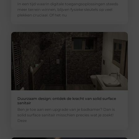
In een tijd waarin digitale toegangsoplossingen steeds
meer terrein winnen, blijven fysieke sleutels op veel
plekken cruciaal. Of het nu
Duurzaam design: ontdek de kracht van solid surface
sanitair
Ben je toe aan een upgrade van je badkamer? Dan is
solid surface sanitair misschien precies wat je zoekt!
Deze