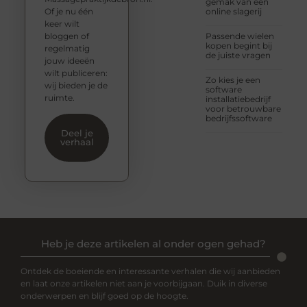
gemak van een
Of je nu één
online slagerij
keer wilt
bloggen of
Passende wielen
kopen begint bij
regelmatig
de juiste vragen
jouw ideeën
wilt publiceren:
Zo kies je een
wij bieden je de
software
ruimte.
installatiebedrijf
voor betrouwbare
bedrijfssoftware
Deel je
verhaal
Heb je deze artikelen al onder ogen gehad?
Ontdek de boeiende en interessante verhalen die wij aanbieden
en laat onze artikelen niet aan je voorbijgaan. Duik in diverse
onderwerpen en blijf goed op de hoogte.