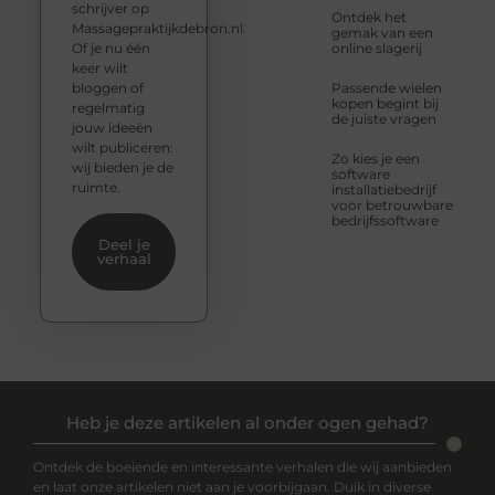
schrijver op
Ontdek het
Massagepraktijkdebron.nl.
gemak van een
Of je nu één
online slagerij
keer wilt
bloggen of
Passende wielen
kopen begint bij
regelmatig
de juiste vragen
jouw ideeën
wilt publiceren:
Zo kies je een
wij bieden je de
software
ruimte.
installatiebedrijf
voor betrouwbare
bedrijfssoftware
Deel je
verhaal
Heb je deze artikelen al onder ogen gehad?
Ontdek de boeiende en interessante verhalen die wij aanbieden
en laat onze artikelen niet aan je voorbijgaan. Duik in diverse