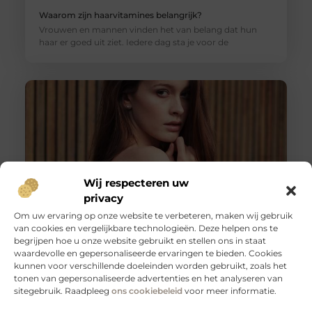
Waarom zijn haarvitamines belangrijk?
Vrouwen en mannen vinden het van belang dat hun
haar er goed uit ziet. Iedere dag sta je voor de
Wij respecteren uw
privacy
Om uw ervaring op onze website te verbeteren, maken wij gebruik
van cookies en vergelijkbare technologieën. Deze helpen ons te
De procedure van een schaamlip correctie
begrijpen hoe u onze website gebruikt en stellen ons in staat
Tegenwoordig maken technologische ontwikkelingen
waardevolle en gepersonaliseerde ervaringen te bieden. Cookies
dat er steeds meer mogelijk is. We kunnen allerlei
kunnen voor verschillende doeleinden worden gebruikt, zoals het
ingrepen en procedures doorlopen om een betere
tonen van gepersonaliseerde advertenties en het analyseren van
sitegebruik. Raadpleeg
ons cookiebeleid
voor meer informatie.