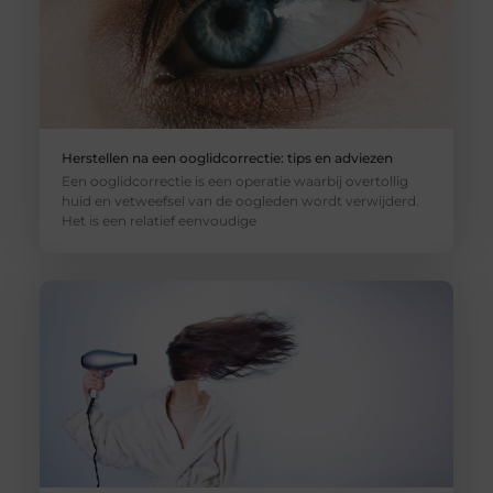
Herstellen na een ooglidcorrectie: tips en adviezen
Een ooglidcorrectie is een operatie waarbij overtollig
huid en vetweefsel van de oogleden wordt verwijderd.
Het is een relatief eenvoudige