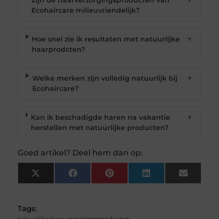
Zijn de haarverzorgingsproducten van
▼
Ecohaircare milieuvriendelijk?
Hoe snel zie ik resultaten met natuurlijke
▼
haarprodcten?
Welke merken zijn volledig natuurlijk bij
▼
Ecohaircare?
Kan ik beschadigde haren na vakantie
▼
herstellen met natuurlijke producten?
Goed artikel? Deel hem dan op:
X
Facebook
Pinterest
LinkedIn
Email
(Twitter)
Tags:
natuurlijke haarverzorgingsproducten