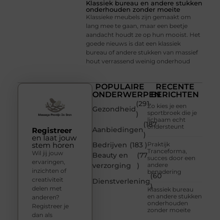
Klassiek bureau en andere stukken
onderhouden zonder moeite
Klassieke meubels zijn gemaakt om
lang mee te gaan, maar een beetje
aandacht houdt ze op hun mooist. Het
goede nieuws is dat een klassiek
bureau of andere stukken van massief
hout verrassend weinig onderhoud
POPULAIRE
RECENTE
ONDERWERPEN
BERICHTEN
(291
Zo kies je een
Gezondheid
sportbroek die je
)
lichaam echt
(187
ondersteunt
Aanbiedingen
Registreer
)
en laat jouw
stem horen
Bedrijven
(183 )
Praktijk
Tranceforma,
Wil jij jouw
Beauty en
(77
succes door een
ervaringen,
verzorging
)
andere
inzichten of
benadering
(60
creativiteit
Dienstverlening
)
delen met
Klassiek bureau
en andere stukken
anderen?
onderhouden
Registreer je
zonder moeite
dan als