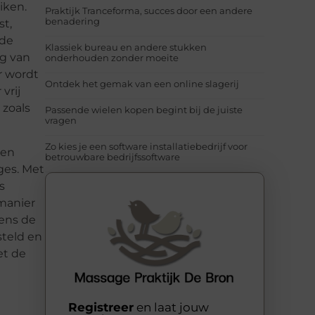
iken.
Praktijk Tranceforma, succes door een andere
benadering
st,
nde
Klassiek bureau en andere stukken
ng van
onderhouden zonder moeite
r wordt
Ontdek het gemak van een online slagerij
vrij
 zoals
Passende wielen kopen begint bij de juiste
vragen
Zo kies je een software installatiebedrijf voor
een
betrouwbare bedrijfssoftware
ges. Met
s
manier
dens de
teld en
et de
Registreer
en laat jouw