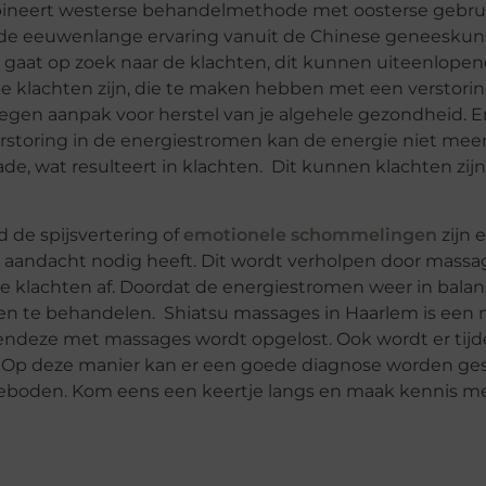
bineert westerse behandelmethode met oosterse gebru
 de eeuwenlange ervaring vanuit de Chinese geneeskun
r gaat op zoek naar de klachten, dit kunnen uiteenlope
eke klachten zijn, die te maken hebben met een verstori
egen aanpak voor herstel van je algehele gezondheid. E
storing in de energiestromen kan de energie niet meer 
de, wat resulteert in klachten. Dit kunnen klachten zijn
 de spijsvertering of
emotionele schommelingen
zijn 
m aandacht nodig heeft. Dit wordt verholpen door massa
je klachten af. Doordat de energiestromen weer in balan
en te behandelen. Shiatsu massages in Haarlem is een 
endeze met massages wordt opgelost. Ook wordt er tij
. Op deze manier kan er een goede diagnose worden ges
geboden. Kom eens een keertje langs en maak kennis m