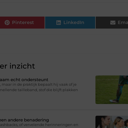
Pinterest
LinkedIn
Ema
r inzicht
ichaam echt ondersteunt
 maar in de praktijk bepaalt hij vaak of je
knellende tailleband, stof die blijft plakken
 een andere benadering
lashbacks, of vervelende herinneringen en