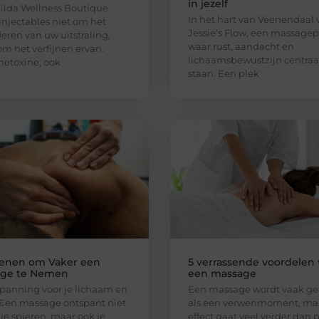
in jezelf
ilda Wellness Boutique
In het hart van Veenendaal 
 injectables niet om het
Jessie’s Flow, een massagep
eren van uw uitstraling,
waar rust, aandacht en
m het verfijnen ervan.
lichaamsbewustzijn centraa
netoxine, ook
staan. Een plek
enen om Vaker een
5 verrassende voordelen
ge te Nemen
een massage
spanning voor je lichaam en
Een massage wordt vaak ge
Een massage ontspant niet
als een verwenmoment, ma
 je spieren, maar ook je
effect gaat veel verder dan 