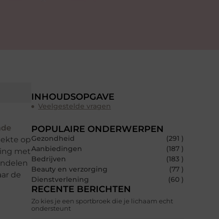
INHOUDSOPGAVE
Veelgestelde vragen
nde
POPULAIRE ONDERWERPEN
Gezondheid
(291 )
iekte op
Aanbiedingen
(187 )
nning met
Bedrijven
(183 )
andelen
Beauty en verzorging
(77 )
aar de
Dienstverlening
(60 )
RECENTE BERICHTEN
Zo kies je een sportbroek die je lichaam echt
ondersteunt