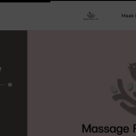
Maak 
e