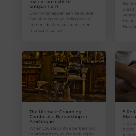
manier om echt te
Bij Am
ontspannen?
draait
Even ontsnappen aan de drukte
verand
van alledag en volledig tot rust
maar o
komen, dat is waar steeds meer
Botuli
mensen naar op
The Ultimate Grooming
5 Red
Combo at a Barbershop in
Massa
Amsterdam
1. Ont
When you step into a barbershop
hoofd 
in Amsterdam, you’re looking for
alleen