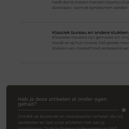
heeft dat te maken met een trauma uit je
doorlopen, want de symptomen worden 
Klassiek bureau en andere stukke
Klassieke meubels zijn gemaakt om lan
houdt ze op hun mooist. Het goede nieuw
stukken van massief hout verrassend we
Heb je deze artikelen al onder ogen
gehad?
Ontdek de boeiende en interessante verhalen die wij
aanbieden en laat onze artikelen niet aan je
voorbijgaan. Duik in diverse onderwerpen en blijf