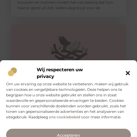
Vrouwen en mannen vinden het van belang dat hun
haar er goed uit ziet. Iedere dag sta je voor de
Wij respecteren uw
privacy
Om uw ervaring op onze website te verbeteren, maken wij gebruik
van cookies en vergelijkbare technologieën. Deze helpen ons te
De procedure van een schaamlip correctie
begrijpen hoe u onze website gebruikt en stellen ons in staat
Tegenwoordig maken technologische ontwikkelingen
waardevolle en gepersonaliseerde ervaringen te bieden. Cookies
dat er steeds meer mogelijk is. We kunnen allerlei
kunnen voor verschillende doeleinden worden gebruikt, zoals het
ingrepen en procedures doorlopen om een betere
tonen van gepersonaliseerde advertenties en het analyseren van
sitegebruik. Raadpleeg
ons cookiebeleid
voor meer informatie.
Accepteren