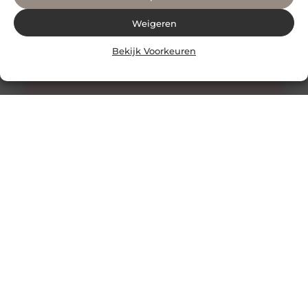
Weigeren
Bekijk Voorkeuren
Alles wat je moet weten over faceliftchirurgie
Een facelift, ook bekend als rhytidectomie, is een
chirurgische ingreep die wordt gebruikt om rimpels en
verslapping van de huid