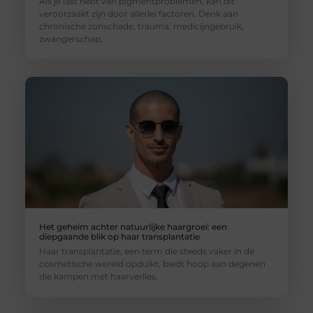
Als je last hebt van pigmentproblemen, kan dit
veroorzaakt zijn door allerlei factoren. Denk aan
chronische zonschade, trauma, medicijngebruik,
zwangerschap,
Het geheim achter natuurlijke haargroei: een
diepgaande blik op haar transplantatie
Haar transplantatie, een term die steeds vaker in de
cosmetische wereld opduikt, biedt hoop aan degenen
die kampen met haarverlies.