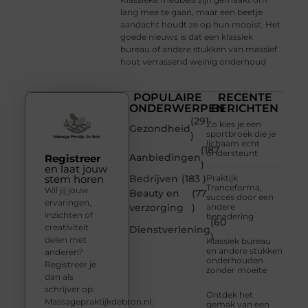
lang mee te gaan, maar een beetje
aandacht houdt ze op hun mooist. Het
goede nieuws is dat een klassiek
bureau of andere stukken van massief
hout verrassend weinig onderhoud
POPULAIRE
RECENTE
ONDERWERPEN
BERICHTEN
(291
Zo kies je een
Gezondheid
sportbroek die je
)
lichaam echt
(187
ondersteunt
Aanbiedingen
Registreer
)
en laat jouw
stem horen
Bedrijven
(183 )
Praktijk
Tranceforma,
Wil jij jouw
Beauty en
(77
succes door een
ervaringen,
verzorging
)
andere
inzichten of
benadering
(60
creativiteit
Dienstverlening
)
delen met
Klassiek bureau
en andere stukken
anderen?
onderhouden
Registreer je
zonder moeite
dan als
schrijver op
Ontdek het
Massagepraktijkdebron.nl.
gemak van een