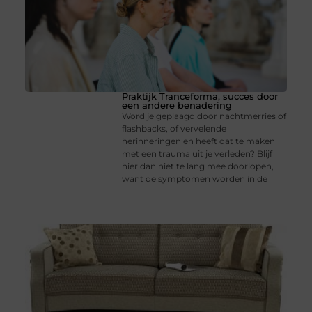
Praktijk Tranceforma, succes door
een andere benadering
Word je geplaagd door nachtmerries of
flashbacks, of vervelende
herinneringen en heeft dat te maken
met een trauma uit je verleden? Blijf
hier dan niet te lang mee doorlopen,
want de symptomen worden in de