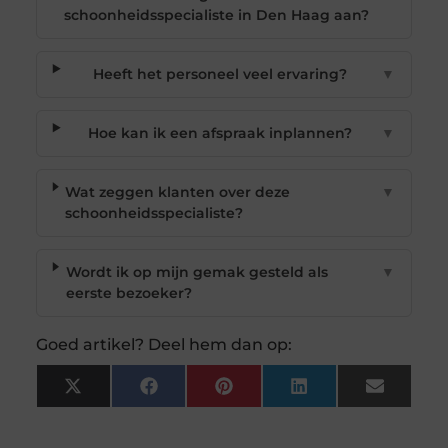
schoonheidsspecialiste in Den Haag aan?
Heeft het personeel veel ervaring?
▼
Hoe kan ik een afspraak inplannen?
▼
Wat zeggen klanten over deze
▼
schoonheidsspecialiste?
Wordt ik op mijn gemak gesteld als
▼
eerste bezoeker?
Goed artikel? Deel hem dan op:
X
Facebook
Pinterest
LinkedIn
Email
(Twitter)