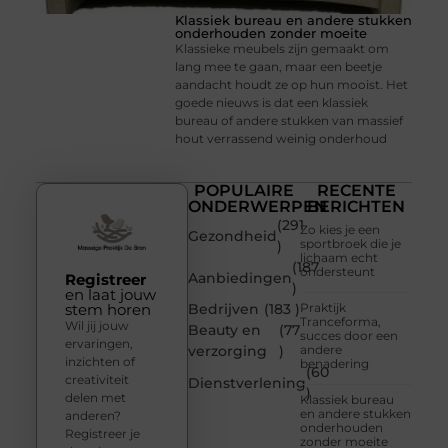
Klassiek bureau en andere stukken
onderhouden zonder moeite
Klassieke meubels zijn gemaakt om
lang mee te gaan, maar een beetje
aandacht houdt ze op hun mooist. Het
goede nieuws is dat een klassiek
bureau of andere stukken van massief
hout verrassend weinig onderhoud
POPULAIRE
RECENTE
ONDERWERPEN
BERICHTEN
(291
Zo kies je een
Gezondheid
sportbroek die je
)
lichaam echt
(187
ondersteunt
Aanbiedingen
Registreer
)
en laat jouw
stem horen
Bedrijven
(183 )
Praktijk
Tranceforma,
Wil jij jouw
Beauty en
(77
succes door een
ervaringen,
verzorging
)
andere
inzichten of
benadering
(60
creativiteit
Dienstverlening
)
delen met
Klassiek bureau
en andere stukken
anderen?
onderhouden
Registreer je
zonder moeite