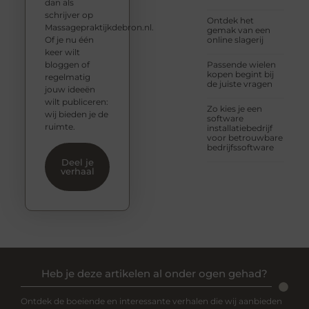
dan als
schrijver op
Ontdek het
Massagepraktijkdebron.nl.
gemak van een
Of je nu één
online slagerij
keer wilt
bloggen of
Passende wielen
kopen begint bij
regelmatig
de juiste vragen
jouw ideeën
wilt publiceren:
Zo kies je een
wij bieden je de
software
ruimte.
installatiebedrijf
voor betrouwbare
bedrijfssoftware
Deel je
verhaal
Heb je deze artikelen al onder ogen gehad?
Ontdek de boeiende en interessante verhalen die wij aanbieden