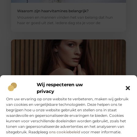
Waarom zijn haarvitamines belangrijk?
Vrouwen en mannen vinden het van belang dat hun
haar er goed uit ziet. Iedere dag sta je voor de
Wij respecteren uw
privacy
Om uw ervaring op onze website te verbeteren, maken wij gebruik
van cookies en vergelijkbare technologieën. Deze helpen ons te
De procedure van een schaamlip correctie
begrijpen hoe u onze website gebruikt en stellen ons in staat
Tegenwoordig maken technologische ontwikkelingen
waardevolle en gepersonaliseerde ervaringen te bieden. Cookies
dat er steeds meer mogelijk is. We kunnen allerlei
kunnen voor verschillende doeleinden worden gebruikt, zoals het
ingrepen en procedures doorlopen om een betere
tonen van gepersonaliseerde advertenties en het analyseren van
sitegebruik. Raadpleeg
ons cookiebeleid
voor meer informatie.