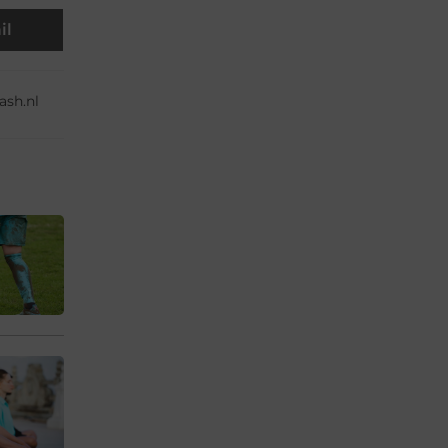
il
sh.nl