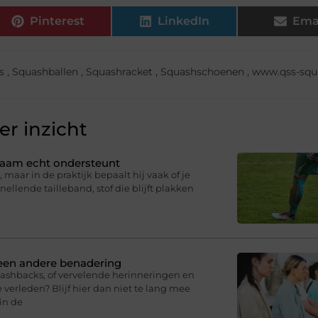
Pinterest
LinkedIn
Ema
s
,
Squashballen
,
Squashracket
,
Squashschoenen
,
www.qss-squa
r inzicht
ichaam echt ondersteunt
 maar in de praktijk bepaalt hij vaak of je
knellende tailleband, stof die blijft plakken
 een andere benadering
lashbacks, of vervelende herinneringen en
 verleden? Blijf hier dan niet te lang mee
in de