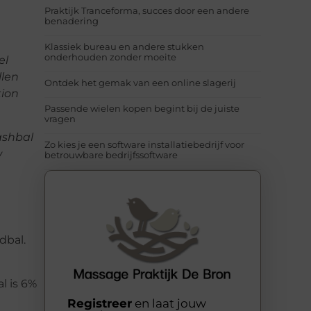
Praktijk Tranceforma, succes door een andere
benadering
Klassiek bureau en andere stukken
onderhouden zonder moeite
el
llen
Ontdek het gemak van een online slagerij
tion
Passende wielen kopen begint bij de juiste
vragen
ashbal
Zo kies je een software installatiebedrijf voor
w
betrouwbare bedrijfssoftware
dbal.
l is 6%
Registreer
en laat jouw