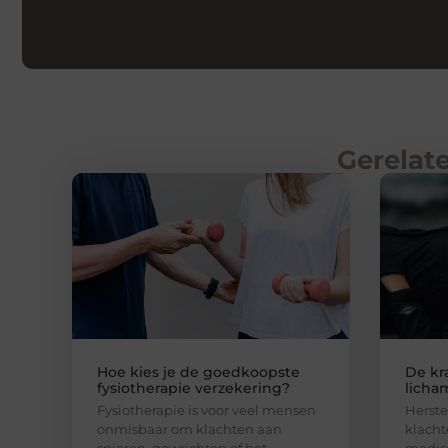
Gerelate
Hoe kies je de goedkoopste
De kr
fysiotherapie verzekering?
licha
Fysiotherapie is voor veel mensen
Herste
onmisbaar om klachten aan
klacht