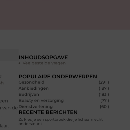
INHOUDSOPGAVE
Veelgestelde vragen
e
POPULAIRE ONDERWERPEN
Gezondheid
(291 )
sh
Aanbiedingen
(187 )
Bedrijven
(183 )
Beauty en verzorging
(77 )
 een
Dienstverlening
(60 )
n van de
RECENTE BERICHTEN
r.
Zo kies je een sportbroek die je lichaam echt
ondersteunt
aar.