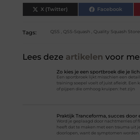
X (Twitter)
Facebook
QSS
,
QSS-Squash
,
Quality Squash Store
Tags:
Lees deze
artikelen
voor mee
Zo kies je een sportbroek die je l
Een sportbroek lijkt misschien een detail,
training soepel voelt of juist afleidt. Een 
of pijpen die omhoog kruipen: het zijn
Praktijk Tranceforma, succes door
Word je geplaagd door nachtmerries of f
heeft dat te maken met een trauma uit je
doorlopen, want de symptomen worden 