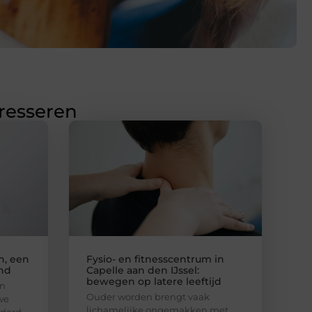
eresseren
n, een
Fysio- en fitnesscentrum in
and
Capelle aan den IJssel:
bewegen op latere leeftijd
en
Ouder worden brengt vaak
we
lichamelijke ongemakken met