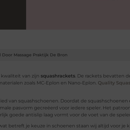
 Door Massage Praktijk De Bron
kwaliteit van zijn
squashrackets
. De rackets bevatten d
materialen zoals MC-Eplon en Nano-Eplon.
Quality Squa
gebied van squashschoenen. Doordat de squashschoenen
imale pasvorm gecreëerd voor iedere speler. Het patroo
rlijk goede antislip laag vormt voor de voet van de spele
t betreft je keuze in schoenen staan wij altijd voor je kl