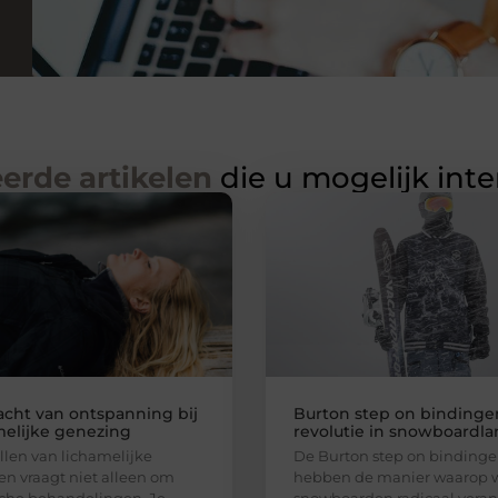
erde artikelen
die u mogelijk int
acht van ontspanning bij
Burton step on bindinge
melijke genezing
revolutie in snowboardl
llen van lichamelijke
De Burton step on binding
en vraagt niet alleen om
hebben de manier waarop 