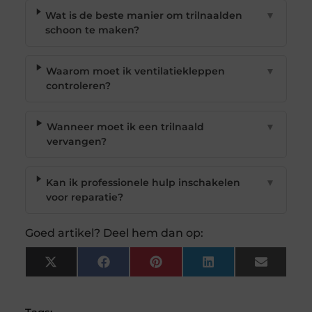
Wat is de beste manier om trilnaalden
▼
schoon te maken?
Waarom moet ik ventilatiekleppen
▼
controleren?
Wanneer moet ik een trilnaald
▼
vervangen?
Kan ik professionele hulp inschakelen
▼
voor reparatie?
Goed artikel? Deel hem dan op:
X
Facebook
Pinterest
LinkedIn
Email
(Twitter)