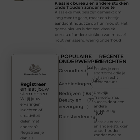
Klassiek bureau en andere stukken
onderhouden zonder moeite
Klassieke meubels zijn gemaakt om
lang mee te gaan, maar een beetje
aandacht houdt ze op hun mooist. Het
goede nieuws is dat een klassiek
bureau of andere stukken van massief
hout verrassend weinig onderhoud
POPULAIRE
RECENTE
ONDERWERPEN
BERICHTEN
(291
Zo kies je een
Gezondheid
sportbroek die je
)
lichaam echt
(187
ondersteunt
Aanbiedingen
Registreer
)
en laat jouw
stem horen
Bedrijven
(183 )
Praktijk
Tranceforma,
Wil jij jouw
Beauty en
(77
succes door een
ervaringen,
verzorging
)
andere
inzichten of
benadering
(60
creativiteit
Dienstverlening
)
delen met
Klassiek bureau
en andere stukken
anderen?
onderhouden
Registreer je
zonder moeite
dan als