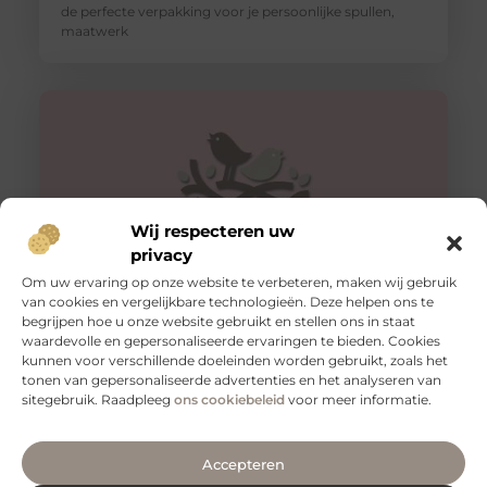
de perfecte verpakking voor je persoonlijke spullen,
maatwerk
Wij respecteren uw
privacy
Om uw ervaring op onze website te verbeteren, maken wij gebruik
van cookies en vergelijkbare technologieën. Deze helpen ons te
begrijpen hoe u onze website gebruikt en stellen ons in staat
Veilig vervoeren: waarom aanhangernetten onmisbaar
zijn
waardevolle en gepersonaliseerde ervaringen te bieden. Cookies
kunnen voor verschillende doeleinden worden gebruikt, zoals het
Als je regelmatig spullen vervoert met een aanhanger,
tonen van gepersonaliseerde advertenties en het analyseren van
weet je hoe belangrijk het is om je lading veilig en stevig
sitegebruik. Raadpleeg
ons cookiebeleid
voor meer informatie.
Accepteren