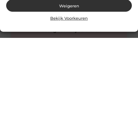
Weigeren
Bekijk Voorkeuren
Innovatieve buitenverlichting voor elke tuin
Buitenverlichting is niet alleen praktisch, maar kan ook
een enorme impact hebben op de sfeer en uitstraling
van je tuin.