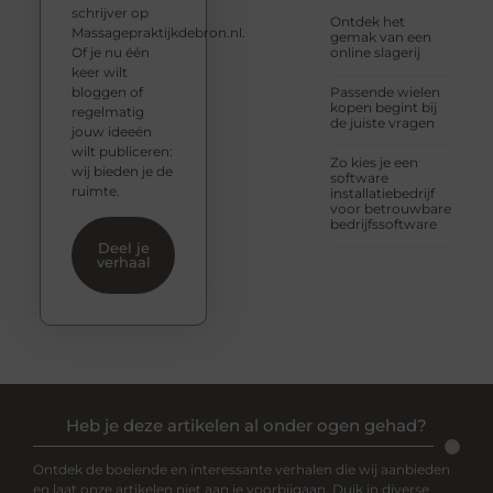
schrijver op
Ontdek het
Massagepraktijkdebron.nl.
gemak van een
Of je nu één
online slagerij
keer wilt
bloggen of
Passende wielen
kopen begint bij
regelmatig
de juiste vragen
jouw ideeën
wilt publiceren:
Zo kies je een
wij bieden je de
software
ruimte.
installatiebedrijf
voor betrouwbare
bedrijfssoftware
Deel je
verhaal
Heb je deze artikelen al onder ogen gehad?
Ontdek de boeiende en interessante verhalen die wij aanbieden
en laat onze artikelen niet aan je voorbijgaan. Duik in diverse