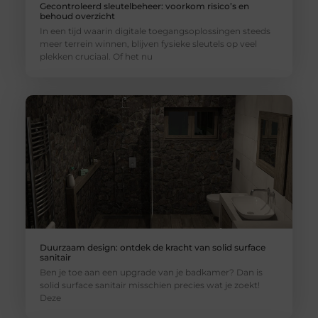
Gecontroleerd sleutelbeheer: voorkom risico’s en
behoud overzicht
In een tijd waarin digitale toegangsoplossingen steeds
meer terrein winnen, blijven fysieke sleutels op veel
plekken cruciaal. Of het nu
Duurzaam design: ontdek de kracht van solid surface
sanitair
Ben je toe aan een upgrade van je badkamer? Dan is
solid surface sanitair misschien precies wat je zoekt!
Deze