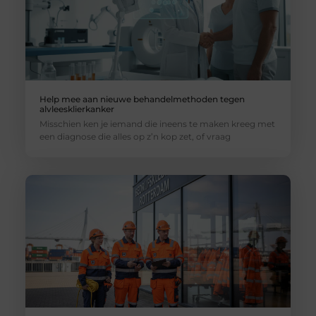
Help mee aan nieuwe behandelmethoden tegen
alvleesklierkanker
Misschien ken je iemand die ineens te maken kreeg met
een diagnose die alles op z’n kop zet, of vraag