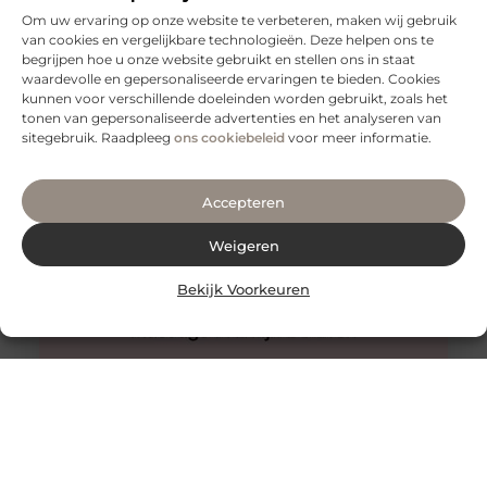
Om uw ervaring op onze website te verbeteren, maken wij gebruik
van cookies en vergelijkbare technologieën. Deze helpen ons te
begrijpen hoe u onze website gebruikt en stellen ons in staat
Veilig vervoeren: waarom aanhangernetten onmisbaar
zijn
waardevolle en gepersonaliseerde ervaringen te bieden. Cookies
kunnen voor verschillende doeleinden worden gebruikt, zoals het
Als je regelmatig spullen vervoert met een aanhanger,
tonen van gepersonaliseerde advertenties en het analyseren van
weet je hoe belangrijk het is om je lading veilig en stevig
sitegebruik. Raadpleeg
ons cookiebeleid
voor meer informatie.
Accepteren
Weigeren
Bekijk Voorkeuren
Innovatieve buitenverlichting voor elke tuin
Buitenverlichting is niet alleen praktisch, maar kan ook
een enorme impact hebben op de sfeer en uitstraling
van je tuin.