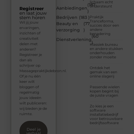
lichaam echt
(187
ondersteunt
Aanbiedingen
Registreer
)
en laat jouw
stem horen
Bedrijven
(183 )
Praktijk
Tranceforma,
Wil jij jouw
Beauty en
(77
succes door een
ervaringen,
verzorging
)
andere
inzichten of
benadering
(60
creativiteit
Dienstverlening
)
delen met
Klassiek bureau
en andere stukken
anderen?
onderhouden
Registreer je
zonder moeite
dan als
schrijver op
Ontdek het
Massagepraktijkdebron.nl.
gemak van een
Of je nu één
online slagerij
keer wilt
bloggen of
Passende wielen
kopen begint bij
regelmatig
de juiste vragen
jouw ideeën
wilt publiceren:
Zo kies je een
wij bieden je de
software
ruimte.
installatiebedrijf
voor betrouwbare
bedrijfssoftware
Deel je
verhaal