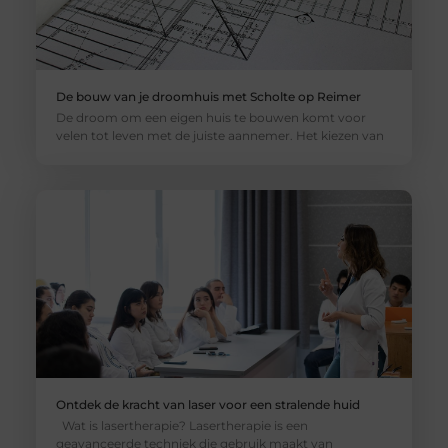
De bouw van je droomhuis met Scholte op Reimer
De droom om een eigen huis te bouwen komt voor
velen tot leven met de juiste aannemer. Het kiezen van
Ontdek de kracht van laser voor een stralende huid
Wat is lasertherapie? Lasertherapie is een
geavanceerde techniek die gebruik maakt van