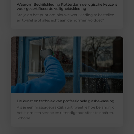
Waarom Bedrijfskleding Rotterdam de logische keuze is
voor gecertificeerde veiligheidskleding
Sta je op het punt om nieuwe werkkleding te bestellen
en twijfel je of alles echt aan de normen voldoet?
De kunst en techniek van professionele glasbewassing
Als je een massagepraktijk runt, weet je hoe belangrijk
het is om een serene en uitnodigende sfeer te creëren.
Schone