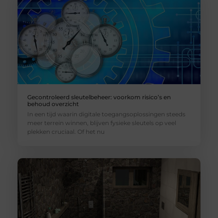
Gecontroleerd sleutelbeheer: voorkom risico’s en
behoud overzicht
In een tijd waarin digitale toegangsoplossingen steeds
meer terrein winnen, blijven fysieke sleutels op veel
plekken cruciaal. Of het nu