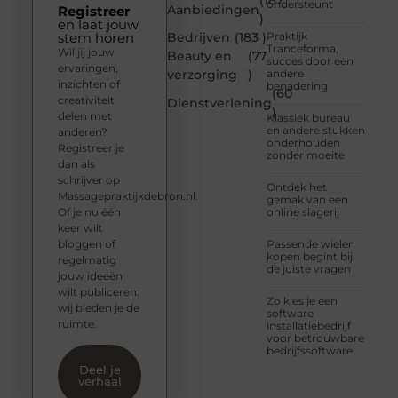
(187
ondersteunt
Aanbiedingen
Registreer
)
en laat jouw
stem horen
Bedrijven
(183 )
Praktijk
Tranceforma,
Wil jij jouw
Beauty en
(77
succes door een
ervaringen,
verzorging
)
andere
inzichten of
benadering
(60
creativiteit
Dienstverlening
)
delen met
Klassiek bureau
en andere stukken
anderen?
onderhouden
Registreer je
zonder moeite
dan als
schrijver op
Ontdek het
Massagepraktijkdebron.nl.
gemak van een
Of je nu één
online slagerij
keer wilt
bloggen of
Passende wielen
kopen begint bij
regelmatig
de juiste vragen
jouw ideeën
wilt publiceren:
Zo kies je een
wij bieden je de
software
ruimte.
installatiebedrijf
voor betrouwbare
bedrijfssoftware
Deel je
verhaal