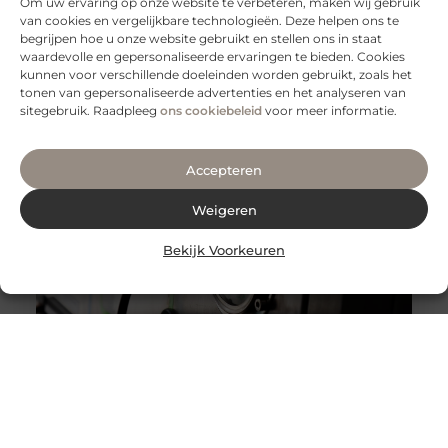
Om uw ervaring op onze website te verbeteren, maken wij gebruik
van cookies en vergelijkbare technologieën. Deze helpen ons te
begrijpen hoe u onze website gebruikt en stellen ons in staat
Innovatieve buitenverlichting voor elke tuin
waardevolle en gepersonaliseerde ervaringen te bieden. Cookies
Buitenverlichting is niet alleen praktisch, maar kan ook
kunnen voor verschillende doeleinden worden gebruikt, zoals het
een enorme impact hebben op de sfeer en uitstraling
tonen van gepersonaliseerde advertenties en het analyseren van
van je tuin.
sitegebruik. Raadpleeg
ons cookiebeleid
voor meer informatie.
Accepteren
Weigeren
Bekijk Voorkeuren
Warmtepompen: duurzame koeling en verwarming
voor jouw huis
Wat is een warmtepomp? Een warmtepomp is een
slim systeem dat warmte uit de omgeving haalt en
deze gebruikt