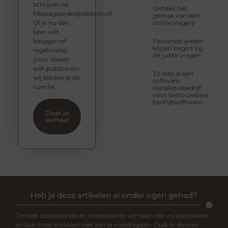
schrijver op
Ontdek het
Massagepraktijkdebron.nl.
gemak van een
Of je nu één
online slagerij
keer wilt
bloggen of
Passende wielen
kopen begint bij
regelmatig
de juiste vragen
jouw ideeën
wilt publiceren:
Zo kies je een
wij bieden je de
software
ruimte.
installatiebedrijf
voor betrouwbare
bedrijfssoftware
Deel je
verhaal
Heb je deze artikelen al onder ogen gehad?
Ontdek de boeiende en interessante verhalen die wij aanbieden
en laat onze artikelen niet aan je voorbijgaan. Duik in diverse