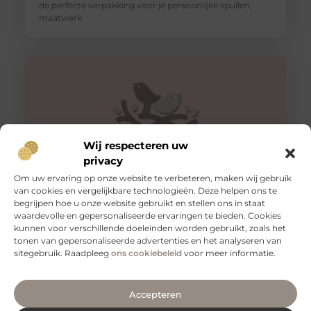
de perfecte verpakking voor je persoonlijke spullen,
maatwerk
Wij respecteren uw
privacy
Om uw ervaring op onze website te verbeteren, maken wij gebruik
van cookies en vergelijkbare technologieën. Deze helpen ons te
begrijpen hoe u onze website gebruikt en stellen ons in staat
Veilig vervoeren: waarom aanhangernetten onmisbaar
zijn
waardevolle en gepersonaliseerde ervaringen te bieden. Cookies
kunnen voor verschillende doeleinden worden gebruikt, zoals het
Als je regelmatig spullen vervoert met een aanhanger,
tonen van gepersonaliseerde advertenties en het analyseren van
weet je hoe belangrijk het is om je lading veilig en stevig
sitegebruik. Raadpleeg
ons cookiebeleid
voor meer informatie.
Accepteren