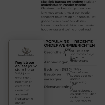
Klassiek bureau en andere stukken
onderhouden zonder moeite
Klassieke meubels zijn gemaakt om
lang mee te gaan, maar een beetje
aandacht houdt ze op hun mooist. Het
goede nieuws is dat een klassiek
bureau of andere stukken van massief
hout verrassend weinig onderhoud
POPULAIRE
RECENTE
ONDERWERPEN
BERICHTEN
(291
Zo kies je een
Gezondheid
sportbroek die je
)
lichaam echt
(187
ondersteunt
Aanbiedingen
Registreer
)
en laat jouw
stem horen
Bedrijven
(183 )
Praktijk
Tranceforma,
Wil jij jouw
Beauty en
(77
succes door een
ervaringen,
verzorging
)
andere
inzichten of
benadering
(60
creativiteit
Dienstverlening
)
delen met
Klassiek bureau
en andere stukken
anderen?
onderhouden
Registreer je
zonder moeite
dan als