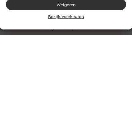
Weigeren
Bekijk Voorkeuren
Innovatieve buitenverlichting voor elke tuin
Buitenverlichting is niet alleen praktisch, maar kan ook
een enorme impact hebben op de sfeer en uitstraling
van je tuin.