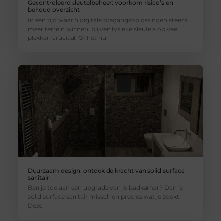
Gecontroleerd sleutelbeheer: voorkom risico’s en
behoud overzicht
In een tijd waarin digitale toegangsoplossingen steeds
meer terrein winnen, blijven fysieke sleutels op veel
plekken cruciaal. Of het nu
Duurzaam design: ontdek de kracht van solid surface
sanitair
Ben je toe aan een upgrade van je badkamer? Dan is
solid surface sanitair misschien precies wat je zoekt!
Deze