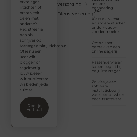
ervaringen,
verzorging
)
andere
inzichten of
benadering
(60
creativiteit
Dienstverlening
)
delen met
Klassiek bureau
en andere stukken
anderen?
onderhouden
Registreer je
zonder moeite
dan als
schrijver op
Ontdek het
Massagepraktijkdebron.nl.
gemak van een
Of je nu één
online slagerij
keer wilt
bloggen of
Passende wielen
kopen begint bij
regelmatig
de juiste vragen
jouw ideeën
wilt publiceren:
Zo kies je een
wij bieden je de
software
ruimte.
installatiebedrijf
voor betrouwbare
bedrijfssoftware
Deel je
verhaal