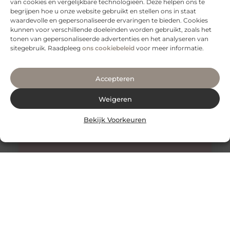
van cookies en vergelijkbare technologieën. Deze helpen ons te
De procedure van een schaamlip correctie
begrijpen hoe u onze website gebruikt en stellen ons in staat
Tegenwoordig maken technologische ontwikkelingen
waardevolle en gepersonaliseerde ervaringen te bieden. Cookies
dat er steeds meer mogelijk is. We kunnen allerlei
kunnen voor verschillende doeleinden worden gebruikt, zoals het
ingrepen en procedures doorlopen om een betere
tonen van gepersonaliseerde advertenties en het analyseren van
sitegebruik. Raadpleeg
ons cookiebeleid
voor meer informatie.
Accepteren
Weigeren
Bekijk Voorkeuren
Alles wat je moet weten over faceliftchirurgie
Een facelift, ook bekend als rhytidectomie, is een
chirurgische ingreep die wordt gebruikt om rimpels en
verslapping van de huid