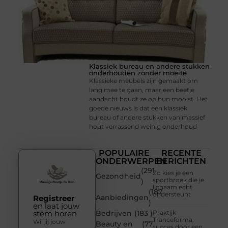
Klassiek bureau en andere stukken
onderhouden zonder moeite
Klassieke meubels zijn gemaakt om
lang mee te gaan, maar een beetje
aandacht houdt ze op hun mooist. Het
goede nieuws is dat een klassiek
bureau of andere stukken van massief
hout verrassend weinig onderhoud
POPULAIRE
RECENTE
ONDERWERPEN
BERICHTEN
(291
Zo kies je een
Gezondheid
sportbroek die je
)
lichaam echt
(187
ondersteunt
Aanbiedingen
Registreer
)
en laat jouw
stem horen
Bedrijven
(183 )
Praktijk
Tranceforma,
Wil jij jouw
Beauty en
(77
succes door een