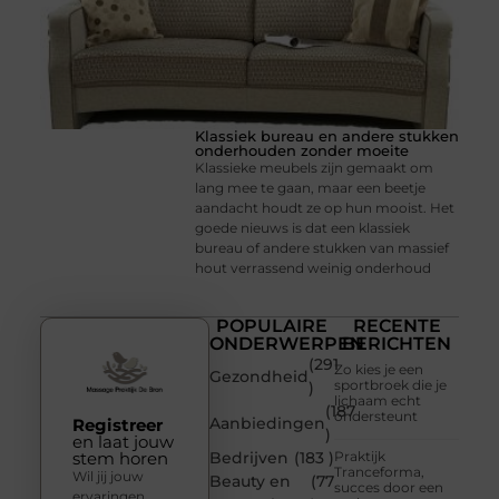
Klassiek bureau en andere stukken
onderhouden zonder moeite
Klassieke meubels zijn gemaakt om
lang mee te gaan, maar een beetje
aandacht houdt ze op hun mooist. Het
goede nieuws is dat een klassiek
bureau of andere stukken van massief
hout verrassend weinig onderhoud
POPULAIRE
RECENTE
ONDERWERPEN
BERICHTEN
(291
Zo kies je een
Gezondheid
sportbroek die je
)
lichaam echt
(187
ondersteunt
Aanbiedingen
Registreer
)
en laat jouw
stem horen
Bedrijven
(183 )
Praktijk
Tranceforma,
Wil jij jouw
Beauty en
(77
succes door een
ervaringen,