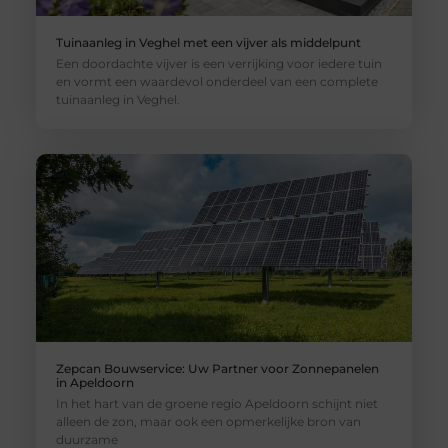
Tuinaanleg in Veghel met een vijver als middelpunt
Een doordachte vijver is een verrijking voor iedere tuin
en vormt een waardevol onderdeel van een complete
tuinaanleg in Veghel.
Zepcan Bouwservice: Uw Partner voor Zonnepanelen
in Apeldoorn
In het hart van de groene regio Apeldoorn schijnt niet
alleen de zon, maar ook een opmerkelijke bron van
duurzame