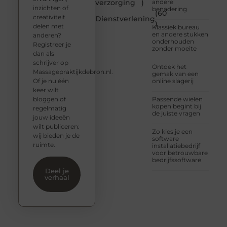
verzorging
)
andere
inzichten of
benadering
(60
creativiteit
Dienstverlening
)
delen met
Klassiek bureau
en andere stukken
anderen?
onderhouden
Registreer je
zonder moeite
dan als
schrijver op
Ontdek het
Massagepraktijkdebron.nl.
gemak van een
Of je nu één
online slagerij
keer wilt
bloggen of
Passende wielen
kopen begint bij
regelmatig
de juiste vragen
jouw ideeën
wilt publiceren:
Zo kies je een
wij bieden je de
software
ruimte.
installatiebedrijf
voor betrouwbare
bedrijfssoftware
Deel je
verhaal