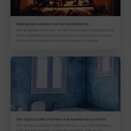
Belangrijke weetjes over een pelletkachel
Een pelletkachel is een moderne verwarmingsoplossing
die houtpellets verbrandt om je woning te verwarmen.
Deze pellets bestaan uit samengeperst zaagsel
Een stijlvol toilet inrichten met karakter en comfort
Het toilet is vaak een kleine ruimte, maar dat betekent
niet dat het minder aandacht verdient. Een goed