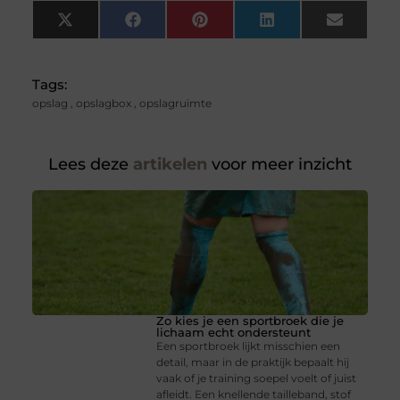
X
Facebook
Pinterest
LinkedIn
Email
(Twitter)
Tags:
opslag
,
opslagbox
,
opslagruimte
Lees deze
artikelen
voor meer inzicht
Zo kies je een sportbroek die je
lichaam echt ondersteunt
Een sportbroek lijkt misschien een
detail, maar in de praktijk bepaalt hij
vaak of je training soepel voelt of juist
afleidt. Een knellende tailleband, stof