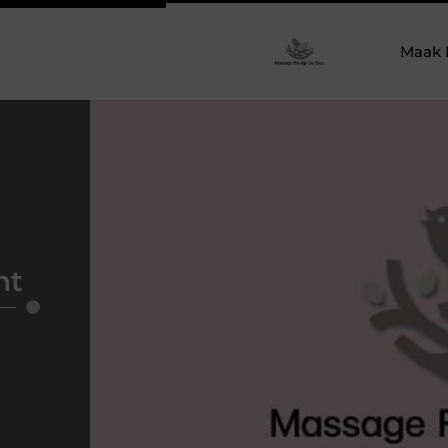
Maak 
nt