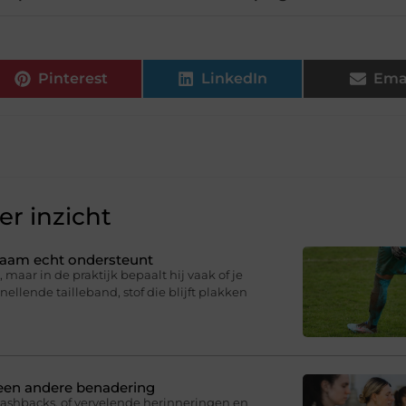
Pinterest
LinkedIn
Ema
r inzicht
ichaam echt ondersteunt
 maar in de praktijk bepaalt hij vaak of je
knellende tailleband, stof die blijft plakken
 een andere benadering
lashbacks, of vervelende herinneringen en