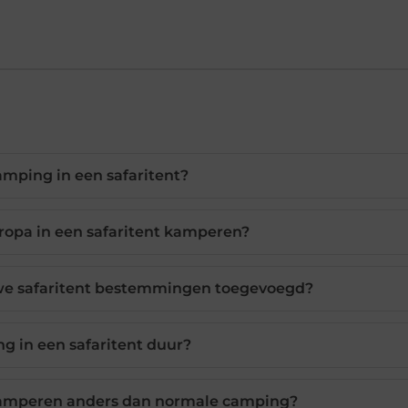
amping in een safaritent?
uropa in een safaritent kamperen?
we safaritent bestemmingen toegevoegd?
ng in een safaritent duur?
kamperen anders dan normale camping?