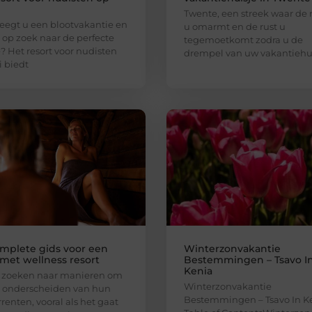
Twente, een streek waar de
egt u een blootvakantie en
u omarmt en de rust u
 op zoek naar de perfecte
tegemoetkomt zodra u de
e? Het resort voor nudisten
drempel van uw vakantiehu
i biedt
mplete gids voor een
Winterzonvakantie
 met wellness resort
Bestemmingen – Tsavo I
Kenia
s zoeken naar manieren om
Winterzonvakantie
e onderscheiden van hun
Bestemmingen – Tsavo In K
renten, vooral als het gaat