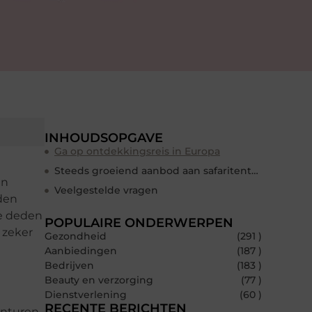
INHOUDSOPGAVE
Ga op ontdekkingsreis in Europa
Steeds groeiend aanbod aan safaritenten
en
Veelgestelde vragen
den
ze deden
POPULAIRE ONDERWERPEN
 zeker
Gezondheid
(291 )
Aanbiedingen
(187 )
Bedrijven
(183 )
Beauty en verzorging
(77 )
Dienstverlening
(60 )
RECENTE BERICHTEN
onturen