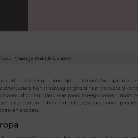
 Door Massage Praktijk De Bron
inmiddels alweer geruime tijd achter ons. Vele jaren war
op avonturiers hun nieuwsgierigheid naar de wereld kon
rden beloond door hun land was mooi meegenomen, maar 
n een safaritent in onbekend gebied, waar je nooit precies
ipen en sluipen.
uropa
 kaart gebracht, maar dat betekent niet dat er geen av