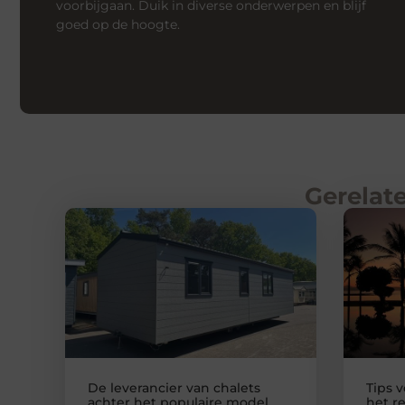
voorbijgaan. Duik in diverse onderwerpen en blijf
goed op de hoogte.
Gerelate
De leverancier van chalets
Tips 
achter het populaire model
het r