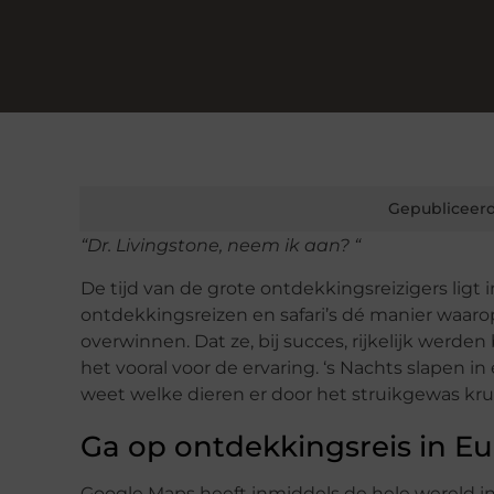
Gepubliceerd
“Dr. Livingstone, neem ik aan? “
De tijd van de grote ontdekkingsreizigers ligt 
ontdekkingsreizen en safari’s dé manier waar
overwinnen. Dat ze, bij succes, rijkelijk we
het vooral voor de ervaring. ‘s Nachts slapen i
weet welke dieren er door het struikgewas kru
Ga op ontdekkingsreis in E
Google Maps heeft inmiddels de hele wereld in