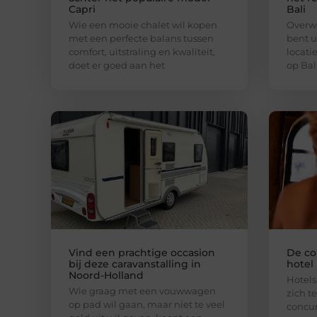
Capri
Bali
Wie een mooie chalet wil kopen
Overwe
met een perfecte balans tussen
bent u
comfort, uitstraling en kwaliteit,
locati
doet er goed aan het
op Bal
Vind een prachtige occasion
De co
bij deze caravanstalling in
hotel
Noord-Holland
Hotel
Wie graag met een vouwwagen
zich t
op pad wil gaan, maar niet te veel
concur