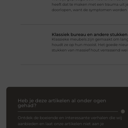
heeft dat te maken met een trauma uit je
doorlopen, want de symptomen worden 
Klassiek bureau en andere stukke
Klassieke meubels zijn gemaakt om lan
houdt ze op hun mooist. Het goede nieuw
stukken van massief hout verrassend we
Heb je deze artikelen al onder ogen
gehad?
Ontdek de boeiende en interessante verhalen die wij
aanbieden en laat onze artikelen niet aan je