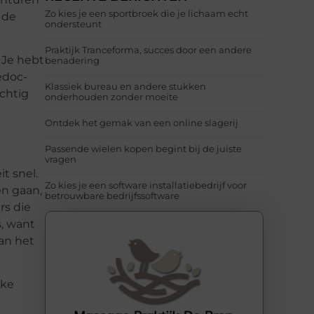
Zo kies je een sportbroek die je lichaam echt
 de
ondersteunt
Praktijk Tranceforma, succes door een andere
 Je hebt
benadering
edoc-
Klassiek bureau en andere stukken
achtig
onderhouden zonder moeite
Ontdek het gemak van een online slagerij
Passende wielen kopen begint bij de juiste
vragen
it snel.
Zo kies je een software installatiebedrijf voor
n gaan,
betrouwbare bedrijfssoftware
rs die
, want
van het
jke