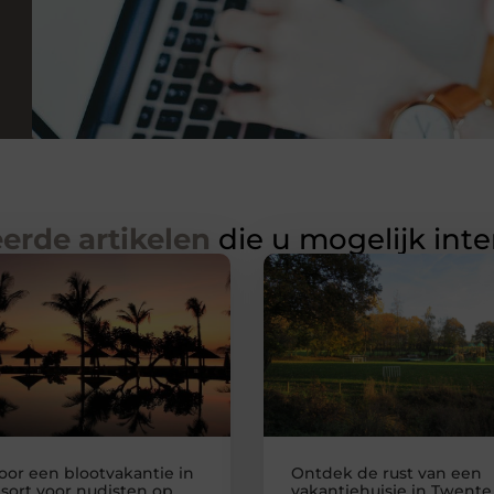
erde artikelen
die u mogelijk int
voor een blootvakantie in
Ontdek de rust van een
esort voor nudisten op
vakantiehuisje in Twente