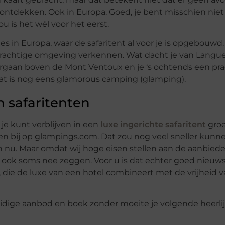
te ontdekken. Ook in Europa. Goed, je bent misschien niet
ou is het wél voor het eerst.
 in Europa, waar de safaritent al voor je is opgebouwd.
 prachtige omgeving verkennen. Wat dacht je van Langu
ndergaan boven de Mont Ventoux en je ‘s ochtends een pr
, dat is nog eens glamorous camping (glamping).
 safaritenten
 kunt verblijven in een
luxe ingerichte safaritent
groe
bij op glampings.com. Dat zou nog veel sneller kunne
n nu. Maar omdat wij hoge eisen stellen aan de aanbiede
ook soms nee zeggen. Voor u is dat echter goed nieuws
 die de luxe van een hotel combineert met de vrijheid 
idige aanbod en boek zonder moeite je volgende heerli