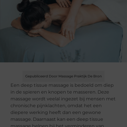
Gepubliceerd Door Massage Praktijk De Bron
Een deep tissue massage is bedoeld om diep
in de spieren en knopen te masseren. Deze
massage wordt veelal ingezet bij mensen met
chronische pijnklachten, omdat het een
diepere werking heeft dan een gewone
massage. Daarnaast kan een deep tissue
massage helpen bij het verminderen van