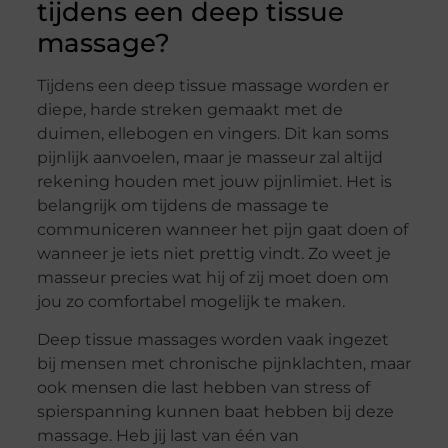
tijdens een deep tissue
massage?
Tijdens een deep tissue massage worden er
diepe, harde streken gemaakt met de
duimen, ellebogen en vingers. Dit kan soms
pijnlijk aanvoelen, maar je masseur zal altijd
rekening houden met jouw pijnlimiet. Het is
belangrijk om tijdens de massage te
communiceren wanneer het pijn gaat doen of
wanneer je iets niet prettig vindt. Zo weet je
masseur precies wat hij of zij moet doen om
jou zo comfortabel mogelijk te maken.
Deep tissue massages worden vaak ingezet
bij mensen met chronische pijnklachten, maar
ook mensen die last hebben van stress of
spierspanning kunnen baat hebben bij deze
massage. Heb jij last van één van