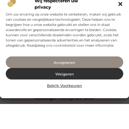
Wij respecteren uw
privacy
Om uw ervaring op onze website te verbeteren, maken wij gebruik
van cookies en vergelijkbare technologieën. Deze helpen ons te
begrijpen hoe u onze website gebruikt en stellen ons in staat
De complete gids voor gezonde gewichtstoename
waardevolle en gepersonaliseerde ervaringen te bieden. Cookies
Weight gainers zijn een soort voedsel dat is ontworpen
kunnen voor verschillende doeleinden worden gebruikt, zoals het
om u te helpen aankomen. Ze bevatten veel calorieën
tonen van gepersonaliseerde advertenties en het analyseren van
om je
sitegebruik. Raadpleeg
ons cookiebeleid
voor meer informatie.
Accepteren
Weigeren
Bekijk Voorkeuren
Afslanken doe je met behulp van deze sportschool in
Nijkerk