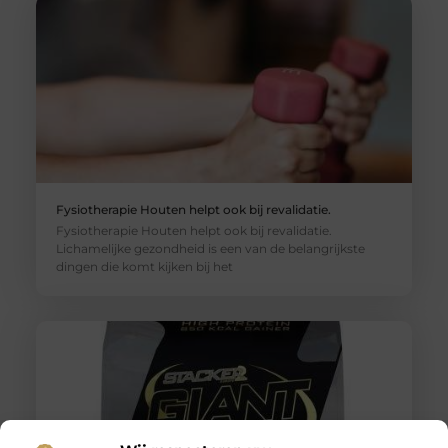
Fysiotherapie Houten helpt ook bij revalidatie.
Fysiotherapie Houten helpt ook bij revalidatie.
Lichamelijke gezondheid is een van de belangrijkste
dingen die komt kijken bij het