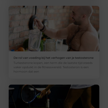
De rol van voeding bij het verhogen van je testosterone
Turkesterone kopen, een term die de laatste tijd steeds
vaker opduikt in de fitnesswereld. Testosteron is een
hormoon dat een