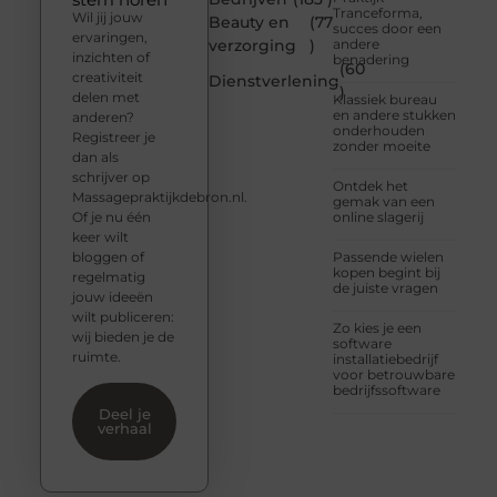
Tranceforma,
Wil jij jouw
Beauty en
(77
succes door een
ervaringen,
verzorging
)
andere
inzichten of
benadering
(60
creativiteit
Dienstverlening
)
delen met
Klassiek bureau
en andere stukken
anderen?
onderhouden
Registreer je
zonder moeite
dan als
schrijver op
Ontdek het
Massagepraktijkdebron.nl.
gemak van een
Of je nu één
online slagerij
keer wilt
bloggen of
Passende wielen
kopen begint bij
regelmatig
de juiste vragen
jouw ideeën
wilt publiceren:
Zo kies je een
wij bieden je de
software
ruimte.
installatiebedrijf
voor betrouwbare
bedrijfssoftware
Deel je
verhaal