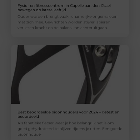
Fysio- en fitnesscentrum in Capelle aan den IJssel:
bewegen op latere leeftijd
Ouder worden brengt vaak lichamelijke ongemakken
met zich mee. Gewrichten worden stijver, spieren
verliezen kracht en de balans kan achteruitgaan.
Best beoordeelde bidonhouders voor 2024 – getest en
beoordeeld
Als fanatieke fietser weet je hoe belangrijk het is om
goed gehydrateerd te blijven tijdens je ritten. Een goede
bidonhouder