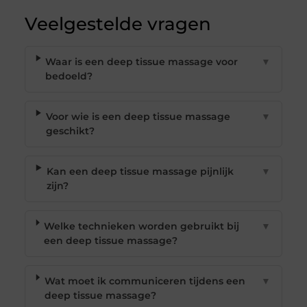
Veelgestelde vragen
Waar is een deep tissue massage voor
▼
bedoeld?
Voor wie is een deep tissue massage
▼
geschikt?
Kan een deep tissue massage pijnlijk
▼
zijn?
Welke technieken worden gebruikt bij
▼
een deep tissue massage?
Wat moet ik communiceren tijdens een
▼
deep tissue massage?