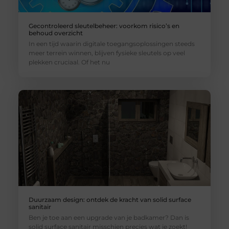
Gecontroleerd sleutelbeheer: voorkom risico’s en
behoud overzicht
In een tijd waarin digitale toegangsoplossingen steeds
meer terrein winnen, blijven fysieke sleutels op veel
plekken cruciaal. Of het nu
Duurzaam design: ontdek de kracht van solid surface
sanitair
Ben je toe aan een upgrade van je badkamer? Dan is
solid surface sanitair misschien precies wat je zoekt!