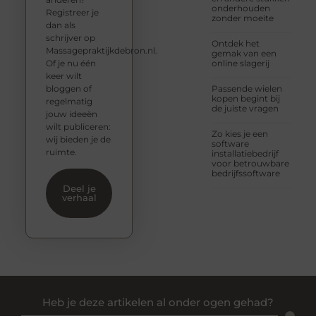
onderhouden
Registreer je
zonder moeite
dan als
schrijver op
Ontdek het
Massagepraktijkdebron.nl.
gemak van een
Of je nu één
online slagerij
keer wilt
bloggen of
Passende wielen
kopen begint bij
regelmatig
de juiste vragen
jouw ideeën
wilt publiceren:
Zo kies je een
wij bieden je de
software
ruimte.
installatiebedrijf
voor betrouwbare
bedrijfssoftware
Deel je
verhaal
Heb je deze artikelen al onder ogen gehad?