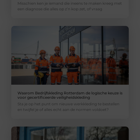
Misschien ken je iemand die ineens te maken kreeg met
een diagnose die alles op z’n kop zet, of vraag
Waarom Bedrijfskleding Rotterdam de logische keuze is
voor gecertificeerde veiligheidskleding
Sta je op het punt om nieuwe werkkleding te bestellen
en twijfel je of alles echt aan de normen voldoet?