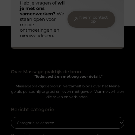
Jouw perfecte verpakking: maatwerk voor iedereen
Of je nu een bedrijf runt of gewoon op zoek bent naar
de perfecte verpakking voor je persoonlijke spullen,
maatwerk
Wij respecteren uw
privacy
Om uw ervaring op onze website te verbeteren, maken wij gebruik
van cookies en vergelijkbare technologieën. Deze helpen ons te
begrijpen hoe u onze website gebruikt en stellen ons in staat
Veilig vervoeren: waarom aanhangernetten onmisbaar
zijn
waardevolle en gepersonaliseerde ervaringen te bieden. Cookies
kunnen voor verschillende doeleinden worden gebruikt, zoals het
Als je regelmatig spullen vervoert met een aanhanger,
tonen van gepersonaliseerde advertenties en het analyseren van
weet je hoe belangrijk het is om je lading veilig en stevig
sitegebruik. Raadpleeg
ons cookiebeleid
voor meer informatie.