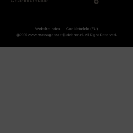
Accepteren
Weigeren
Bekijk Voorkeuren
Innovatieve buitenverlichting voor elke tuin
Buitenverlichting is niet alleen praktisch, maar kan ook
een enorme impact hebben op de sfeer en uitstraling
van je tuin.