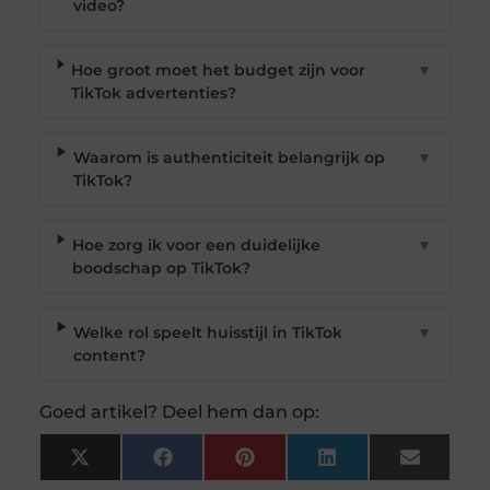
video?
Hoe groot moet het budget zijn voor
▼
TikTok advertenties?
Waarom is authenticiteit belangrijk op
▼
TikTok?
Hoe zorg ik voor een duidelijke
▼
boodschap op TikTok?
Welke rol speelt huisstijl in TikTok
▼
content?
Goed artikel? Deel hem dan op:
X
Facebook
Pinterest
LinkedIn
Email
(Twitter)