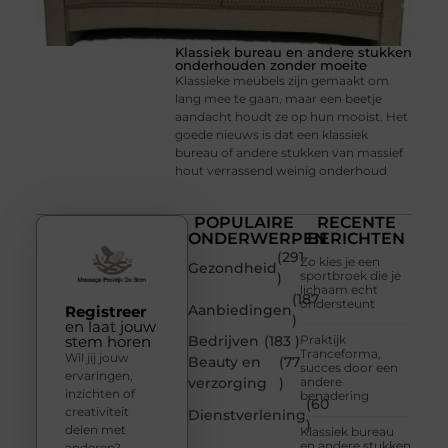
Klassiek bureau en andere stukken
onderhouden zonder moeite
Klassieke meubels zijn gemaakt om
lang mee te gaan, maar een beetje
aandacht houdt ze op hun mooist. Het
goede nieuws is dat een klassiek
bureau of andere stukken van massief
hout verrassend weinig onderhoud
POPULAIRE
RECENTE
ONDERWERPEN
BERICHTEN
(291
Zo kies je een
Gezondheid
sportbroek die je
)
lichaam echt
(187
ondersteunt
Aanbiedingen
Registreer
)
en laat jouw
stem horen
Bedrijven
(183 )
Praktijk
Tranceforma,
Wil jij jouw
Beauty en
(77
succes door een
ervaringen,
verzorging
)
andere
inzichten of
benadering
(60
creativiteit
Dienstverlening
)
delen met
Klassiek bureau
en andere stukken
anderen?