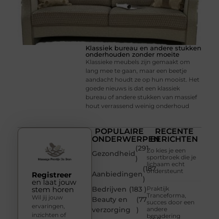
Klassiek bureau en andere stukken
onderhouden zonder moeite
Klassieke meubels zijn gemaakt om
lang mee te gaan, maar een beetje
aandacht houdt ze op hun mooist. Het
goede nieuws is dat een klassiek
bureau of andere stukken van massief
hout verrassend weinig onderhoud
POPULAIRE
RECENTE
ONDERWERPEN
BERICHTEN
(291
Zo kies je een
Gezondheid
sportbroek die je
)
lichaam echt
(187
ondersteunt
Aanbiedingen
Registreer
)
en laat jouw
stem horen
Bedrijven
(183 )
Praktijk
Tranceforma,
Wil jij jouw
Beauty en
(77
succes door een
ervaringen,
verzorging
)
andere
inzichten of
benadering