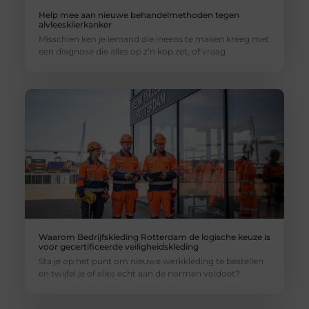
Help mee aan nieuwe behandelmethoden tegen
alvleesklierkanker
Misschien ken je iemand die ineens te maken kreeg met
een diagnose die alles op z’n kop zet, of vraag
Waarom Bedrijfskleding Rotterdam de logische keuze is
voor gecertificeerde veiligheidskleding
Sta je op het punt om nieuwe werkkleding te bestellen
en twijfel je of alles echt aan de normen voldoet?