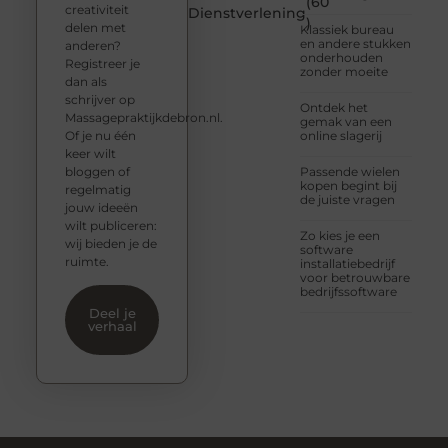
(60
creativiteit
Dienstverlening
)
delen met
Klassiek bureau
en andere stukken
anderen?
onderhouden
Registreer je
zonder moeite
dan als
schrijver op
Ontdek het
Massagepraktijkdebron.nl.
gemak van een
Of je nu één
online slagerij
keer wilt
bloggen of
Passende wielen
kopen begint bij
regelmatig
de juiste vragen
jouw ideeën
wilt publiceren:
Zo kies je een
wij bieden je de
software
ruimte.
installatiebedrijf
voor betrouwbare
bedrijfssoftware
Deel je
verhaal