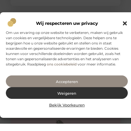
Wij respecteren uw privacy
Om uw ervaring op onze website te verbeteren, maken wij gebruik
van cookies en vergelijkbare technologieën. Deze helpen ons te
begrijpen hoe u onze website gebruikt en stellen ons in staat
waardevolle en gepersonaliseerde ervaringen te bieden. Cookies
kunnen voor verschillende doeleinden worden gebruikt, zoals het
tonen van gepersonaliseerde advertenties en het analyseren van
sitegebruik. Raadpleeg
ons cookiebeleid
voor meer informatie.
Innovatieve buitenverlichting voor elke tuin
Accepteren
Buitenverlichting is niet alleen praktisch, maar kan ook
een enorme impact hebben op de sfeer en uitstraling
van je tuin.
Weigeren
Bekijk Voorkeuren