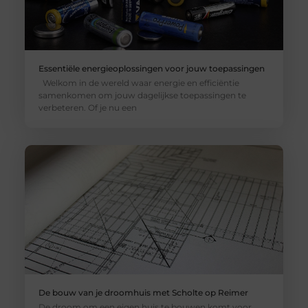
Essentiële energieoplossingen voor jouw toepassingen
Welkom in de wereld waar energie en efficiëntie
samenkomen om jouw dagelijkse toepassingen te
verbeteren. Of je nu een
De bouw van je droomhuis met Scholte op Reimer
De droom om een eigen huis te bouwen komt voor