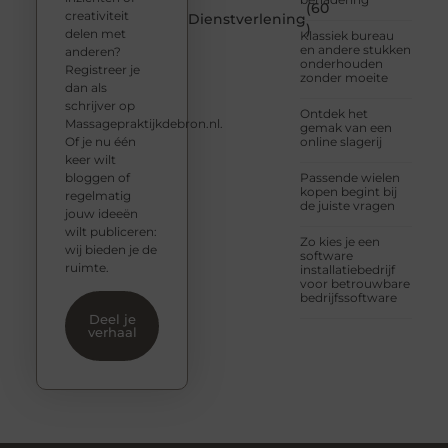
(60
creativiteit
Dienstverlening
)
delen met
Klassiek bureau
en andere stukken
anderen?
onderhouden
Registreer je
zonder moeite
dan als
schrijver op
Ontdek het
Massagepraktijkdebron.nl.
gemak van een
Of je nu één
online slagerij
keer wilt
bloggen of
Passende wielen
kopen begint bij
regelmatig
de juiste vragen
jouw ideeën
wilt publiceren:
Zo kies je een
wij bieden je de
software
ruimte.
installatiebedrijf
voor betrouwbare
bedrijfssoftware
Deel je
verhaal