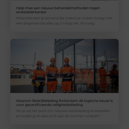
Help mee aan nieuwe behandelmethoden tegen
alvleesklierkanker
Misschien ken je iemand die ineens te maken kreeg met
een diagnose die alles op z’n kop zet, of vraag
Waarom Bedrijfskleding Rotterdam de logische keuze is
voor gecertificeerde veiligheidskleding
Sta je op het punt om nieuwe werkkleding te bestellen
en twijfel je of alles echt aan de normen voldoet?