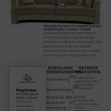
Klassiek bureau en andere stukken
onderhouden zonder moeite
Klassieke meubels zijn gemaakt om
lang mee te gaan, maar een beetje
aandacht houdt ze op hun mooist. Het
goede nieuws is dat een klassiek
bureau of andere stukken van massief
hout verrassend weinig onderhoud
POPULAIRE
RECENTE
ONDERWERPEN
BERICHTEN
(291
Zo kies je een
Gezondheid
sportbroek die je
)
lichaam echt
(187
ondersteunt
Aanbiedingen
Registreer
)
en laat jouw
stem horen
Bedrijven
(183 )
Praktijk
Tranceforma,
Wil jij jouw
Beauty en
(77
succes door een
ervaringen,
verzorging
)
andere
inzichten of
benadering