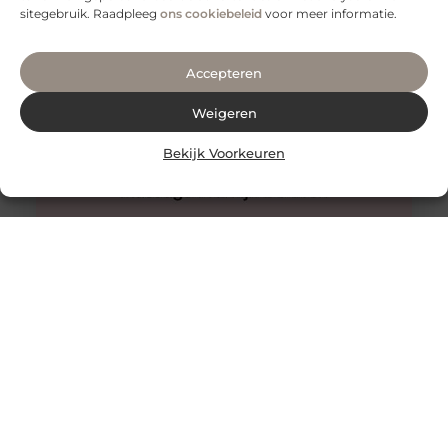
sitegebruik. Raadpleeg
ons cookiebeleid
voor meer informatie.
Accepteren
Weigeren
Bekijk Voorkeuren
Innovatieve buitenverlichting voor elke tuin
Buitenverlichting is niet alleen praktisch, maar kan ook
een enorme impact hebben op de sfeer en uitstraling
van je tuin.