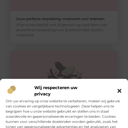
Jouw perfecte verpakking: maatwerk voor iedereen
Of je nu een bedrijf runt of gewoon op zoek bent naar
de perfecte verpakking voor je persoonlijke spullen,
maatwerk
Wij respecteren uw
privacy
Om uw ervaring op onze website te verbeteren, maken wij gebruik
van cookies en vergelijkbare technologieën. Deze helpen ons te
begrijpen hoe u onze website gebruikt en stellen ons in staat
Veilig vervoeren: waarom aanhangernetten onmisbaar
zijn
waardevolle en gepersonaliseerde ervaringen te bieden. Cookies
kunnen voor verschillende doeleinden worden gebruikt, zoals het
Als je regelmatig spullen vervoert met een aanhanger,
tonen van gepersonaliseerde advertenties en het analyseren van
weet je hoe belangrijk het is om je lading veilig en stevig