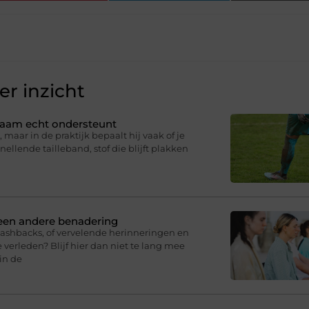
r inzicht
ichaam echt ondersteunt
 maar in de praktijk bepaalt hij vaak of je
knellende tailleband, stof die blijft plakken
 een andere benadering
lashbacks, of vervelende herinneringen en
 verleden? Blijf hier dan niet te lang mee
in de