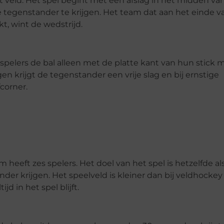
et veld. Het spel begint met een afslag in het midden va
de tegenstander te krijgen. Het team dat aan het einde v
, wint de wedstrijd.
spelers de bal alleen met de platte kant van hun stick
gen krijgt de tegenstander een vrije slag en bij ernstige
corner.
heeft zes spelers. Het doel van het spel is hetzelfde als
der krijgen. Het speelveld is kleiner dan bij veldhockey
d in het spel blijft.