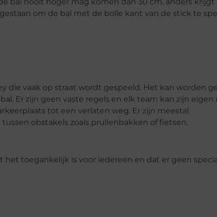
 de bal nooit hoger mag komen dan 30 cm, anders krijgt
egestaan om de bal met de bolle kant van de stick te spe
ey die vaak op straat wordt gespeeld. Het kan worden g
al. Er zijn geen vaste regels en elk team kan zijn eigen 
rkeerplaats tot een verlaten weg. Er zijn meestal
tussen obstakels zoals prullenbakken of fietsen.
 het toegankelijk is voor iedereen en dat er geen speci