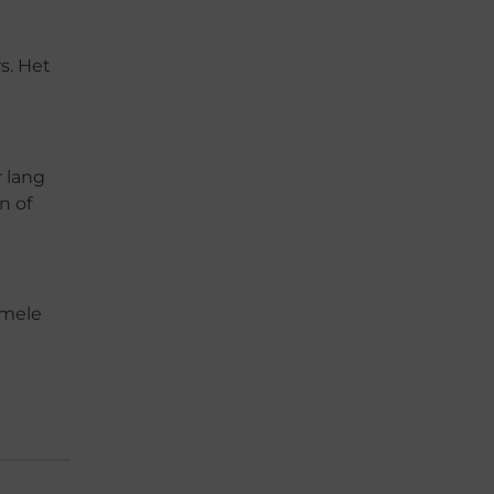
s. Het
 lang
n of
rmele