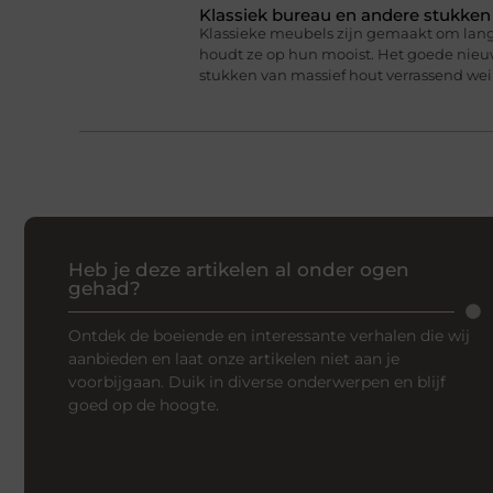
Klassiek bureau en andere stukke
Klassieke meubels zijn gemaakt om lan
houdt ze op hun mooist. Het goede nieuw
stukken van massief hout verrassend we
Heb je deze artikelen al onder ogen
gehad?
Ontdek de boeiende en interessante verhalen die wij
aanbieden en laat onze artikelen niet aan je
voorbijgaan. Duik in diverse onderwerpen en blijf
goed op de hoogte.