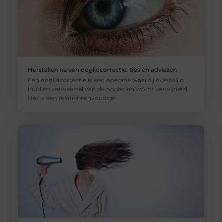
Herstellen na een ooglidcorrectie: tips en adviezen
Een ooglidcorrectie is een operatie waarbij overtollig
huid en vetweefsel van de oogleden wordt verwijderd.
Het is een relatief eenvoudige