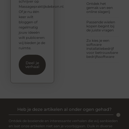
schrijver op
Ontdek het
Massagepraktijkdebron.nl.
gemak van een
Of je nu één
online slagerij
keer wilt
bloggen of
Passende wielen
kopen begint bij
regelmatig
de juiste vragen
jouw ideeën
wilt publiceren:
Zo kies je een
wij bieden je de
software
ruimte.
installatiebedrijf
voor betrouwbare
bedrijfssoftware
Deel je
verhaal
Heb je deze artikelen al onder ogen gehad?
Ontdek de boeiende en interessante verhalen die wij aanbieden
en laat onze artikelen niet aan je voorbijgaan. Duik in diverse