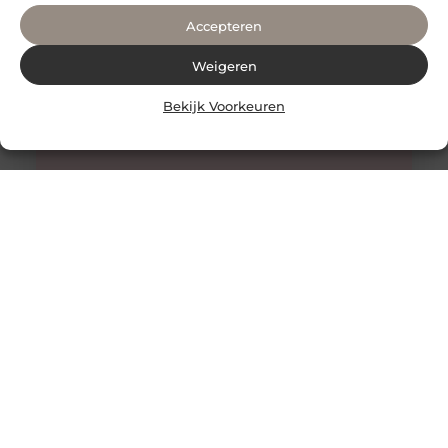
Accepteren
Weigeren
Bekijk Voorkeuren
Alles wat je moet weten over faceliftchirurgie
Een facelift, ook bekend als rhytidectomie, is een
chirurgische ingreep die wordt gebruikt om rimpels en
verslapping van de huid