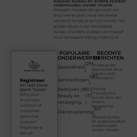
Klassiek bureau en andere stukken
onderhouden zonder moeite
Klassieke meubels zijn gemaakt om
lang mee te gaan, maar een beetje
aandacht houdt ze op hun mooist. Het
goede nieuws is dat een klassiek
bureau of andere stukken van massief
hout verrassend weinig onderhoud
POPULAIRE
RECENTE
ONDERWERPEN
BERICHTEN
(291
Zo kies je een
Gezondheid
sportbroek die je
)
lichaam echt
(187
ondersteunt
Aanbiedingen
Registreer
)
en laat jouw
stem horen
Bedrijven
(183 )
Praktijk
Tranceforma,
Wil jij jouw
Beauty en
(77
succes door een
ervaringen,
verzorging
)
andere
inzichten of
benadering
(60
creativiteit
Dienstverlening
)
delen met
Klassiek bureau
en andere stukken
anderen?
onderhouden
Registreer je
zonder moeite
dan als