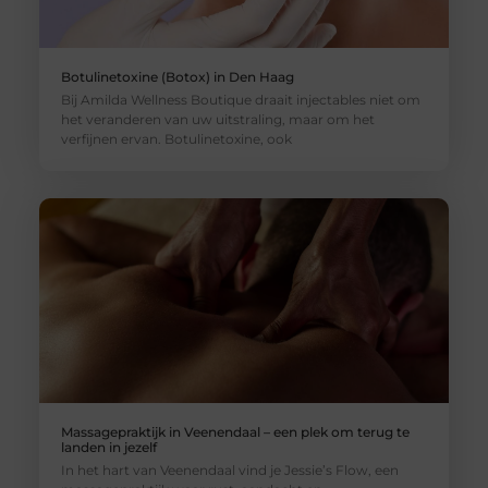
Botulinetoxine (Botox) in Den Haag
Bij Amilda Wellness Boutique draait injectables niet om
het veranderen van uw uitstraling, maar om het
verfijnen ervan. Botulinetoxine, ook
Massagepraktijk in Veenendaal – een plek om terug te
landen in jezelf
In het hart van Veenendaal vind je Jessie’s Flow, een