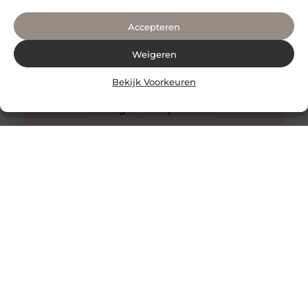
Accepteren
Weigeren
Bekijk Voorkeuren
Innovatieve buitenverlichting voor elke tuin
Buitenverlichting is niet alleen praktisch, maar kan ook
een enorme impact hebben op de sfeer en uitstraling
van je tuin.