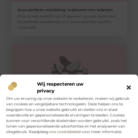
Jouw perfecte verpakking: maatwerk voor iedereen
Of je nu een bedrijf runt of gewoon op zoek bent naar
de perfecte verpakking voor je persoonlijke spullen,
maatwerk
Wij respecteren uw
privacy
Om uw ervaring op onze website te verbeteren, maken wij gebruik
van cookies en vergelijkbare technologieën. Deze helpen ons te
begrijpen hoe u onze website gebruikt en stellen ons in staat
Veilig vervoeren: waarom aanhangernetten onmisbaar
zijn
waardevolle en gepersonaliseerde ervaringen te bieden. Cookies
kunnen voor verschillende doeleinden worden gebruikt, zoals het
Als je regelmatig spullen vervoert met een aanhanger,
tonen van gepersonaliseerde advertenties en het analyseren van
weet je hoe belangrijk het is om je lading veilig en stevig
sitegebruik. Raadpleeg
ons cookiebeleid
voor meer informatie.