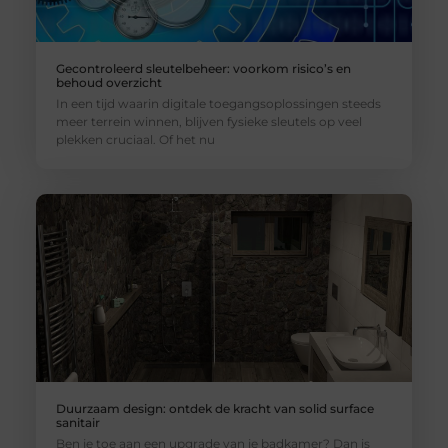
Gecontroleerd sleutelbeheer: voorkom risico’s en
behoud overzicht
In een tijd waarin digitale toegangsoplossingen steeds
meer terrein winnen, blijven fysieke sleutels op veel
plekken cruciaal. Of het nu
Duurzaam design: ontdek de kracht van solid surface
sanitair
Ben je toe aan een upgrade van je badkamer? Dan is