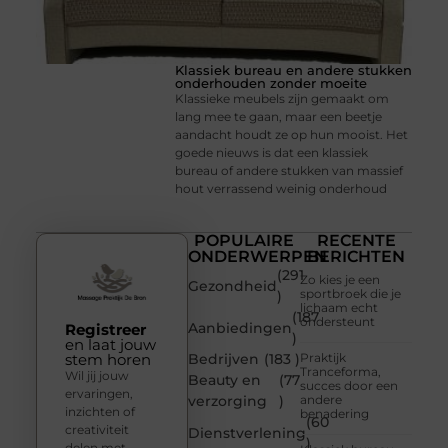
Klassiek bureau en andere stukken
onderhouden zonder moeite
Klassieke meubels zijn gemaakt om
lang mee te gaan, maar een beetje
aandacht houdt ze op hun mooist. Het
goede nieuws is dat een klassiek
bureau of andere stukken van massief
hout verrassend weinig onderhoud
POPULAIRE
RECENTE
ONDERWERPEN
BERICHTEN
(291
Zo kies je een
Gezondheid
sportbroek die je
)
lichaam echt
(187
ondersteunt
Aanbiedingen
Registreer
)
en laat jouw
stem horen
Bedrijven
(183 )
Praktijk
Tranceforma,
Wil jij jouw
Beauty en
(77
succes door een
ervaringen,
verzorging
)
andere
inzichten of
benadering
(60
creativiteit
Dienstverlening
)
delen met