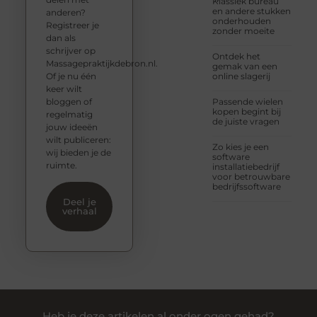
Klassiek bureau
en andere stukken
anderen?
onderhouden
Registreer je
zonder moeite
dan als
schrijver op
Ontdek het
Massagepraktijkdebron.nl.
gemak van een
Of je nu één
online slagerij
keer wilt
bloggen of
Passende wielen
kopen begint bij
regelmatig
de juiste vragen
jouw ideeën
wilt publiceren:
Zo kies je een
wij bieden je de
software
ruimte.
installatiebedrijf
voor betrouwbare
bedrijfssoftware
Deel je
verhaal
Heb je deze artikelen al onder ogen gehad?