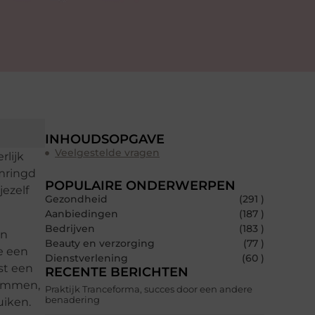
INHOUDSOPGAVE
Veelgestelde vragen
rlijk
omringd
POPULAIRE ONDERWERPEN
jezelf
Gezondheid
(291 )
Aanbiedingen
(187 )
Bedrijven
(183 )
en
Beauty en verzorging
(77 )
e een
Dienstverlening
(60 )
st een
RECENTE BERICHTEN
wemmen,
Praktijk Tranceforma, succes door een andere
benadering
uiken.