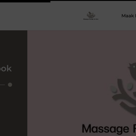
Maak 
ook