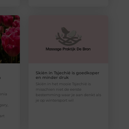
Skiën in Tsjechië is goedkoper
n
en minder druk
Skiën in het mooie Tsjechië is
misschien niet de eerste
enia
bestemming waar je aan denkt als
je op wintersport wil
gary,
art