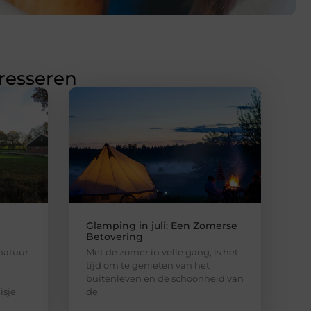
eresseren
Glamping in juli: Een Zomerse
Betovering
 natuur
Met de zomer in volle gang, is het
tijd om te genieten van het
buitenleven en de schoonheid van
isje
de