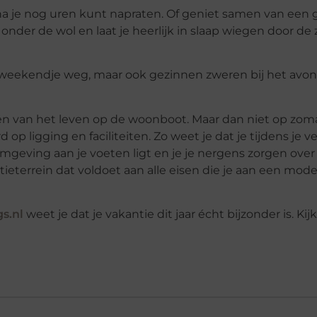
rna je nog uren kunt napraten. Of geniet samen van een g
 onder de wol en laat je heerlijk in slaap wiegen door de
 weekendje weg, maar ook gezinnen zweren bij het avo
en van het leven op de woonboot. Maar dan niet op zom
igging en faciliteiten. Zo weet je dat je tijdens je ver
geving aan je voeten ligt en je je nergens zorgen over
eterrein dat voldoet aan alle eisen die je aan een mod
s.nl
weet je dat je vakantie dit jaar écht bijzonder is. Kij