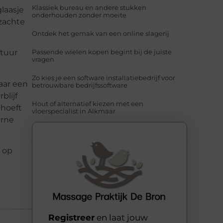
Klassiek bureau en andere stukken
laasje
onderhouden zonder moeite
 zachte
Ontdek het gemak van een online slagerij
Passende wielen kopen begint bij de juiste
ntuur
vragen
Zo kies je een software installatiebedrijf voor
aar een
betrouwbare bedrijfssoftware
blijf
Hout of alternatief kiezen met een
 hoeft
vloerspecialist in Alkmaar
erne
k op
Registreer
en laat jouw