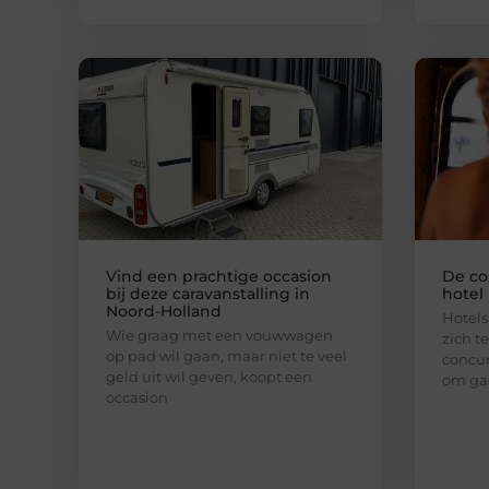
Vind een prachtige occasion
De co
bij deze caravanstalling in
hotel
Noord-Holland
Hotel
Wie graag met een vouwwagen
zich t
op pad wil gaan, maar niet te veel
concur
geld uit wil geven, koopt een
om gas
occasion