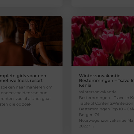
mplete gids voor een
Winterzonvakantie
 met wellness resort
Bestemmingen – Tsavo I
Kenia
s zoeken naar manieren om
Winterzonvakantie
e onderscheiden van hun
Bestemmingen – Tsavo In K
renten, vooral als het gaat
Table of ContentsWinterzon
ten die op zoek
Bestemmingen Top 10 – Cal
Bergen Of
NoorwegenZonvakantie Ma
2022? →