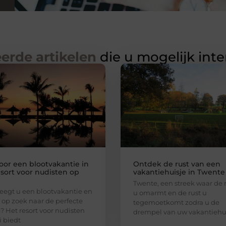
erde artikelen
die u mogelijk int
voor een blootvakantie in
Ontdek de rust van een
esort voor nudisten op
vakantiehuisje in Twente
Twente, een streek waar de
egt u een blootvakantie en
u omarmt en de rust u
 op zoek naar de perfecte
tegemoetkomt zodra u de
e? Het resort voor nudisten
drempel van uw vakantiehu
i biedt