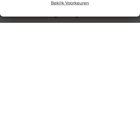
Bekijk Voorkeuren
Innovatieve buitenverlichting voor elke tuin
Buitenverlichting is niet alleen praktisch, maar kan ook
een enorme impact hebben op de sfeer en uitstraling
van je tuin.