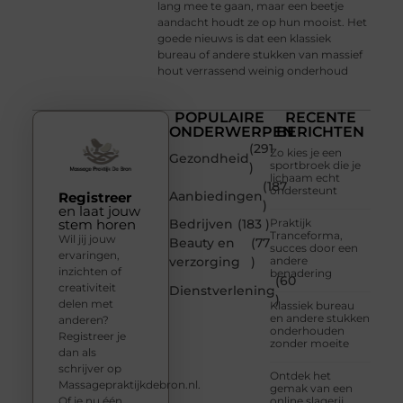
lang mee te gaan, maar een beetje
aandacht houdt ze op hun mooist. Het
goede nieuws is dat een klassiek
bureau of andere stukken van massief
hout verrassend weinig onderhoud
POPULAIRE
RECENTE
ONDERWERPEN
BERICHTEN
(291
Zo kies je een
Gezondheid
sportbroek die je
)
lichaam echt
(187
ondersteunt
Aanbiedingen
Registreer
)
en laat jouw
stem horen
Bedrijven
(183 )
Praktijk
Tranceforma,
Wil jij jouw
Beauty en
(77
succes door een
ervaringen,
verzorging
)
andere
inzichten of
benadering
(60
creativiteit
Dienstverlening
)
delen met
Klassiek bureau
en andere stukken
anderen?
onderhouden
Registreer je
zonder moeite
dan als
schrijver op
Ontdek het
Massagepraktijkdebron.nl.
gemak van een
Of je nu één
online slagerij