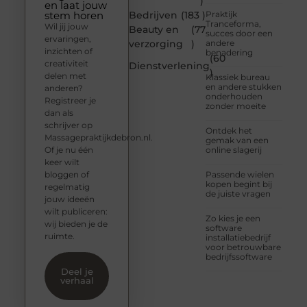
)
en laat jouw
stem horen
Bedrijven
(183 )
Praktijk
Tranceforma,
Wil jij jouw
Beauty en
(77
succes door een
ervaringen,
verzorging
)
andere
inzichten of
benadering
(60
creativiteit
Dienstverlening
)
delen met
Klassiek bureau
en andere stukken
anderen?
onderhouden
Registreer je
zonder moeite
dan als
schrijver op
Ontdek het
Massagepraktijkdebron.nl.
gemak van een
Of je nu één
online slagerij
keer wilt
bloggen of
Passende wielen
kopen begint bij
regelmatig
de juiste vragen
jouw ideeën
wilt publiceren:
Zo kies je een
wij bieden je de
software
ruimte.
installatiebedrijf
voor betrouwbare
bedrijfssoftware
Deel je
verhaal