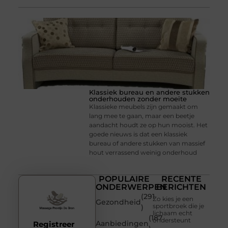
Klassiek bureau en andere stukken
onderhouden zonder moeite
Klassieke meubels zijn gemaakt om
lang mee te gaan, maar een beetje
aandacht houdt ze op hun mooist. Het
goede nieuws is dat een klassiek
bureau of andere stukken van massief
hout verrassend weinig onderhoud
POPULAIRE
RECENTE
ONDERWERPEN
BERICHTEN
(291
Zo kies je een
Gezondheid
sportbroek die je
)
lichaam echt
(187
ondersteunt
Aanbiedingen
Registreer