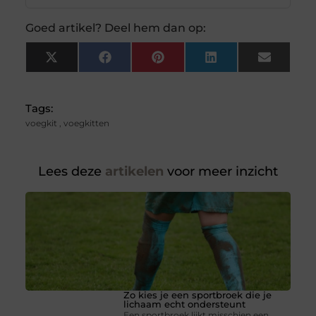
Goed artikel? Deel hem dan op:
X
Facebook
Pinterest
LinkedIn
Email
(Twitter)
Tags:
voegkit
,
voegkitten
Lees deze
artikelen
voor meer inzicht
Zo kies je een sportbroek die je
lichaam echt ondersteunt
Een sportbroek lijkt misschien een