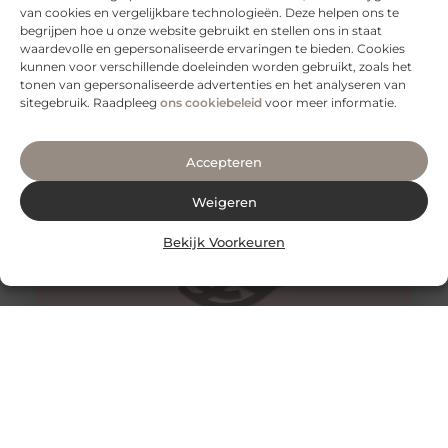
van cookies en vergelijkbare technologieën. Deze helpen ons te
begrijpen hoe u onze website gebruikt en stellen ons in staat
waardevolle en gepersonaliseerde ervaringen te bieden. Cookies
Wat kan een loodgietersbedrijf voor u doen als uw riool
kunnen voor verschillende doeleinden worden gebruikt, zoals het
verstopt is?
tonen van gepersonaliseerde advertenties en het analyseren van
Wat kan een loodgietersbedrijf voor u doen als uw riool
sitegebruik. Raadpleeg
ons cookiebeleid
voor meer informatie.
verstopt is? Een verstopte afvoer kan snel een ramp
worden.
Accepteren
Weigeren
Bekijk Voorkeuren
Isoleer je kruipruimte in Apeldoorn met P&L
Vloerisolatie
Als je in Apeldoorn woont en op zoek bent naar isolatie