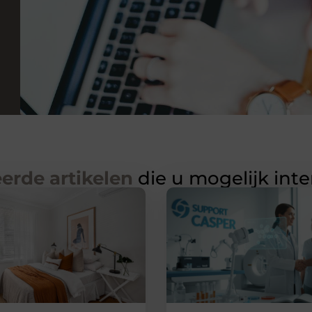
erde artikelen
die u mogelijk int