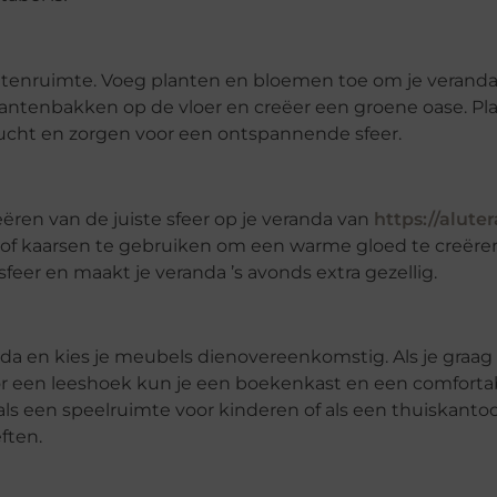
itenruimte. Voeg planten en bloemen toe om je veranda
plantenbakken op de vloer en creëer een groene oase. Pl
 lucht en zorgen voor een ontspannende sfeer.
reëren van de juiste sfeer op je veranda van
https://alute
s of kaarsen te gebruiken om een warme gloed te creëre
feer en maakt je veranda ’s avonds extra gezellig.
nda en kies je meubels dienovereenkomstig. Als je graag
oor een leeshoek kun je een boekenkast en een comforta
ls een speelruimte voor kinderen of als een thuiskanto
ften.