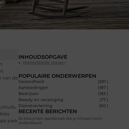
INHOUDSOPGAVE
Veelgestelde vragen
en
nt
POPULAIRE ONDERWERPEN
n van de
Gezondheid
(291 )
Aanbiedingen
(187 )
Bedrijven
(183 )
Beauty en verzorging
(77 )
Dienstverlening
(60 )
uteuils,
RECENTE BERICHTEN
Kies
Zo kies je een sportbroek die je lichaam echt
ale plek
ondersteunt