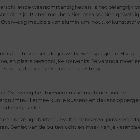
verschillende weersomstandigheden, is het belangrijk 
endig zijn. Rieten meubels zien er misschien geweldig 
ten. Overweeg meubels van aluminium, hout, of kunststof 
tems toe te voegen die jouw stijl weerspiegelen. Hang
e, en plaats persoonlijke souvenirs. Je veranda moet e
smaak, dus voel je vrij om creatief te zijn.
anda. Overweeg het toevoegen van multifunctionele
bergruimte. Hiermee kun je kussens en dekens opberge
nda netjes blijft.
 een gezellige barbecue wilt organiseren, jouw veranda
euren. Geniet van de buitenlucht en maak van je veranda