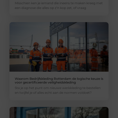
Misschien ken je iemand die ineens te maken kreeg met
een diagnose die alles op z’n kop zet, of vraag
Waarom Bedrijfskleding Rotterdam de logische keuze is
voor gecertificeerde veiligheidskleding
Sta je op het punt om nieuwe werkkleding te bestellen
en twijfel je of alles echt aan de normen voldoet?