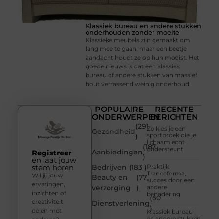
Klassiek bureau en andere stukken
onderhouden zonder moeite
Klassieke meubels zijn gemaakt om
lang mee te gaan, maar een beetje
aandacht houdt ze op hun mooist. Het
goede nieuws is dat een klassiek
bureau of andere stukken van massief
hout verrassend weinig onderhoud
POPULAIRE
RECENTE
ONDERWERPEN
BERICHTEN
(291
Zo kies je een
Gezondheid
sportbroek die je
)
lichaam echt
(187
ondersteunt
Aanbiedingen
Registreer
)
en laat jouw
stem horen
Bedrijven
(183 )
Praktijk
Tranceforma,
Wil jij jouw
Beauty en
(77
succes door een
ervaringen,
verzorging
)
andere
inzichten of
benadering
(60
creativiteit
Dienstverlening
)
delen met
Klassiek bureau
en andere stukken