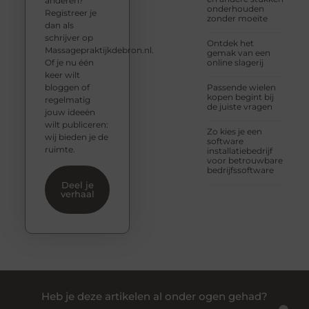
anderen?
onderhouden
Registreer je
zonder moeite
dan als
schrijver op
Ontdek het
Massagepraktijkdebron.nl.
gemak van een
Of je nu één
online slagerij
keer wilt
bloggen of
Passende wielen
kopen begint bij
regelmatig
de juiste vragen
jouw ideeën
wilt publiceren:
Zo kies je een
wij bieden je de
software
ruimte.
installatiebedrijf
voor betrouwbare
bedrijfssoftware
Deel je
verhaal
Heb je deze artikelen al onder ogen gehad?