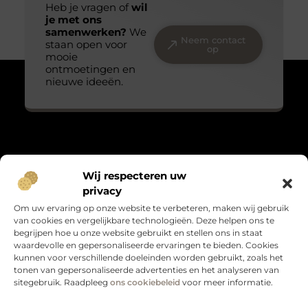
Jouw perfecte verpakking: maatwerk voor iedereen
Of je nu een bedrijf runt of gewoon op zoek bent naar
de perfecte verpakking voor je persoonlijke spullen,
maatwerk
Wij respecteren uw
privacy
Om uw ervaring op onze website te verbeteren, maken wij gebruik
van cookies en vergelijkbare technologieën. Deze helpen ons te
begrijpen hoe u onze website gebruikt en stellen ons in staat
Veilig vervoeren: waarom aanhangernetten onmisbaar
zijn
waardevolle en gepersonaliseerde ervaringen te bieden. Cookies
kunnen voor verschillende doeleinden worden gebruikt, zoals het
Als je regelmatig spullen vervoert met een aanhanger,
tonen van gepersonaliseerde advertenties en het analyseren van
weet je hoe belangrijk het is om je lading veilig en stevig
sitegebruik. Raadpleeg
ons cookiebeleid
voor meer informatie.