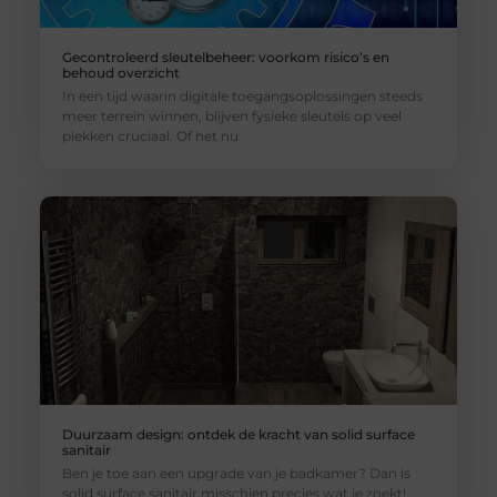
Gecontroleerd sleutelbeheer: voorkom risico’s en
behoud overzicht
In een tijd waarin digitale toegangsoplossingen steeds
meer terrein winnen, blijven fysieke sleutels op veel
plekken cruciaal. Of het nu
Duurzaam design: ontdek de kracht van solid surface
sanitair
Ben je toe aan een upgrade van je badkamer? Dan is
solid surface sanitair misschien precies wat je zoekt!