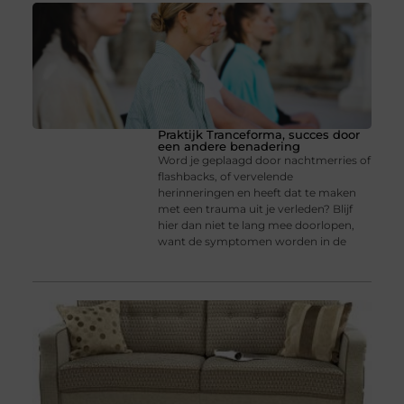
Praktijk Tranceforma, succes door
een andere benadering
Word je geplaagd door nachtmerries of
flashbacks, of vervelende
herinneringen en heeft dat te maken
met een trauma uit je verleden? Blijf
hier dan niet te lang mee doorlopen,
want de symptomen worden in de