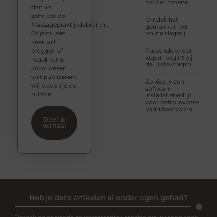
zonder moeite
dan als
schrijver op
Ontdek het
Massagepraktijkdebron.nl.
gemak van een
Of je nu één
online slagerij
keer wilt
bloggen of
Passende wielen
kopen begint bij
regelmatig
de juiste vragen
jouw ideeën
wilt publiceren:
Zo kies je een
wij bieden je de
software
ruimte.
installatiebedrijf
voor betrouwbare
bedrijfssoftware
Deel je
verhaal
Heb je deze artikelen al onder ogen gehad?
Ontdek de boeiende en interessante verhalen die wij aanbieden