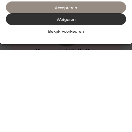
Accepteren
Weigeren
Bekijk Voorkeuren
Comfortabel uitrusten, of hoe kies je een fauteuil?
Comfortabel uitrusten, of hoe kies je een fauteuil? Bij
het horen van “loungestoel” denk je meteen aan
thuiscomfort, ontspanning en