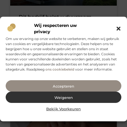
Dit bedrijf helpt u duurzaam
verwarmen
Wij respecteren uw
privacy
Heeft u er ooit over nagedacht hoe u uw bedrijf of
Om uw ervaring op onze website te verbeteren, maken wij gebruik
woning duurzaam kunt verwarmen? Ferroli
van cookies en vergelijkbare technologieën. Deze helpen ons te
namelijk wel! Al jaren is dit verwarmingsbedrijf bezig
begrijpen hoe u onze website gebruikt en stellen ons in staat
met
waardevolle en gepersonaliseerde ervaringen te bieden. Cookies
kunnen voor verschillende doeleinden worden gebruikt, zoals het
Dienstverlening
tonen van gepersonaliseerde advertenties en het analyseren van
sitegebruik. Raadpleeg
ons cookiebeleid
voor meer informatie.
Geen Reacties
Accepteren
Weigeren
Bekijk Voorkeuren