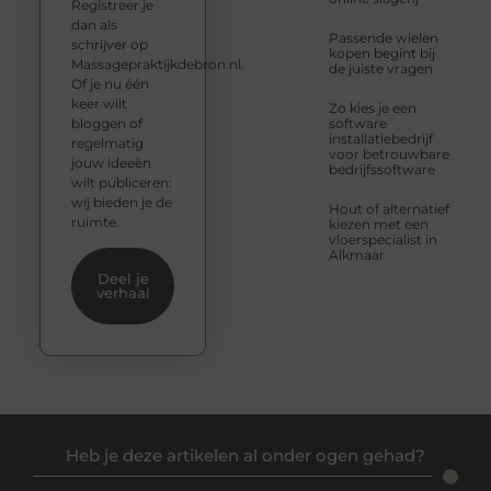
Registreer je
dan als
Passende wielen
schrijver op
kopen begint bij
Massagepraktijkdebron.nl.
de juiste vragen
Of je nu één
keer wilt
Zo kies je een
bloggen of
software
installatiebedrijf
regelmatig
voor betrouwbare
jouw ideeën
bedrijfssoftware
wilt publiceren:
wij bieden je de
Hout of alternatief
ruimte.
kiezen met een
vloerspecialist in
Alkmaar
Deel je
verhaal
Heb je deze artikelen al onder ogen gehad?