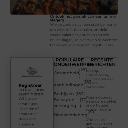
Ontdek het gemak van een online
slagerij
Wie op zoek is naar een prettige manier
om vlees in huis te halen, ontdekt
steeds vaker de voordelen van een
online slagerij. In plaats van te wachten
tot de winkel opengaat, regelt u alles
POPULAIRE
RECENTE
ONDERWERPEN
BERICHTEN
(291
Praktijk
Gezondheid
Tranceforma,
)
succes door een
(187
andere
Aanbiedingen
Registreer
benadering
)
en laat jouw
stem horen
Bedrijven
(183 )
Klassiek bureau
Wil jij jouw
Beauty en
(77
en andere stukken
ervaringen,
verzorging
)
onderhouden
inzichten of
zonder moeite
(60
creativiteit
Dienstverlening
)
delen met
Ontdek het
gemak van een
anderen?
online slagerij