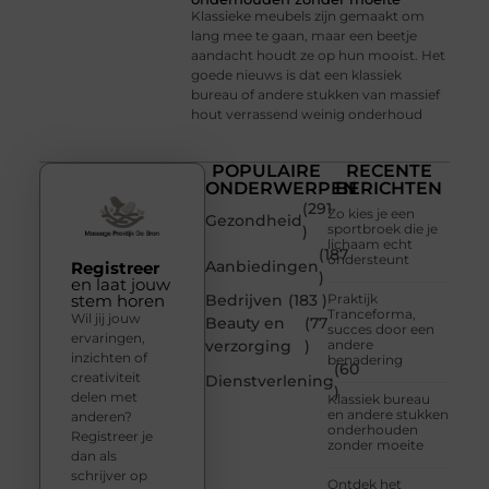
Klassieke meubels zijn gemaakt om
lang mee te gaan, maar een beetje
aandacht houdt ze op hun mooist. Het
goede nieuws is dat een klassiek
bureau of andere stukken van massief
hout verrassend weinig onderhoud
POPULAIRE
RECENTE
ONDERWERPEN
BERICHTEN
(291
Zo kies je een
Gezondheid
sportbroek die je
)
lichaam echt
(187
ondersteunt
Aanbiedingen
Registreer
)
en laat jouw
stem horen
Bedrijven
(183 )
Praktijk
Tranceforma,
Wil jij jouw
Beauty en
(77
succes door een
ervaringen,
verzorging
)
andere
inzichten of
benadering
(60
creativiteit
Dienstverlening
)
delen met
Klassiek bureau
en andere stukken
anderen?
onderhouden
Registreer je
zonder moeite
dan als
schrijver op
Ontdek het