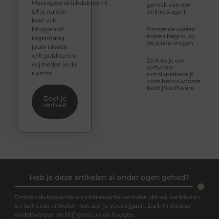
Massagepraktijkdebron.nl.
gemak van een
Of je nu één
online slagerij
keer wilt
bloggen of
Passende wielen
kopen begint bij
regelmatig
de juiste vragen
jouw ideeën
wilt publiceren:
Zo kies je een
wij bieden je de
software
ruimte.
installatiebedrijf
voor betrouwbare
bedrijfssoftware
Deel je
verhaal
Heb je deze artikelen al onder ogen gehad?
Ontdek de boeiende en interessante verhalen die wij aanbieden
en laat onze artikelen niet aan je voorbijgaan. Duik in diverse
onderwerpen en blijf goed op de hoogte.