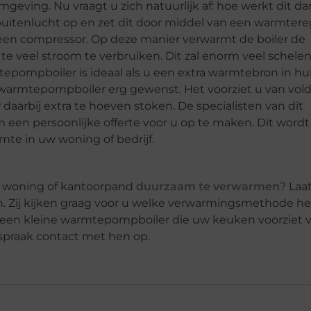
mgeving. Nu vraagt u zich natuurlijk af: hoe werkt dit d
buitenlucht op en zet dit door middel van een warmtere
een compressor. Op deze manier verwarmt de boiler de
te veel stroom te verbruiken. Dit zal enorm veel schele
tepompboiler is ideaal als u een extra warmtebron in hui
ine warmtepompboiler erg gewenst. Het voorziet u van vo
daarbij extra te hoeven stoken. De specialisten van dit
 een persoonlijke offerte voor u op te maken. Dit word
te in uw woning of bedrijf.
w woning of kantoorpand
duurzaam te verwarmen
? Laa
n. Zij kijken graag voor u welke verwarmingsmethode he
an een kleine warmtepompboiler die uw keuken voorziet 
praak contact met hen op.