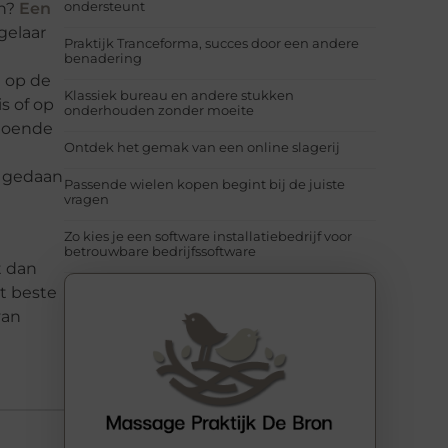
ondersteunt
an?
Een
gelaar
Praktijk Tranceforma, succes door een andere
benadering
n op de
Klassiek bureau en andere stukken
s of op
onderhouden zonder moeite
ldoende
Ontdek het gemak van een online slagerij
t gedaan
Passende wielen kopen begint bij de juiste
vragen
Zo kies je een software installatiebedrijf voor
betrouwbare bedrijfssoftware
t dan
t beste
van