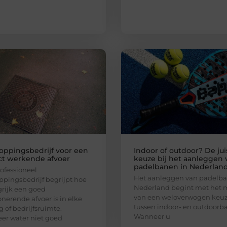
oppingsbedrijf voor een
Indoor of outdoor? De jui
ct werkende afvoer
keuze bij het aanleggen 
padelbanen in Nederlan
ofessioneel
Het aanleggen van padelba
ppingsbedrijf begrijpt hoe
Nederland begint met het
rijk een goed
van een weloverwogen keu
onerende afvoer is in elke
tussen indoor- en outdoorb
 of bedrijfsruimte.
Wanneer u
r water niet goed