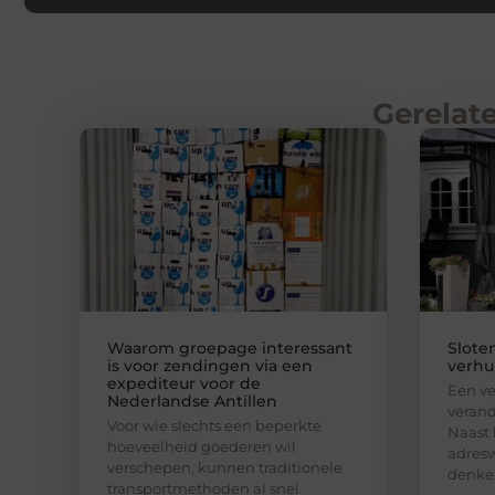
Gerelate
Waarom groepage interessant
Slote
is voor zendingen via een
verhui
expediteur voor de
Een ve
Nederlandse Antillen
verand
Voor wie slechts een beperkte
Naast 
hoeveelheid goederen wil
adresw
verschepen, kunnen traditionele
denke
transportmethoden al snel