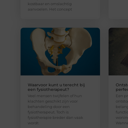
kostbaar en omslachtig
aanvoelen. Het concept
Waarvoor kunt u terecht bij
Ontst
een fysiotherapeut?
perfe
Veel mensen twijfelen of hun
Een pr
klachten geschikt zijn voor
ontsto
behandeling door een
belang
fysiotherapeut. Toch is
functi
fysiotherapie breder dan vaak
woning
wordt
Wannee