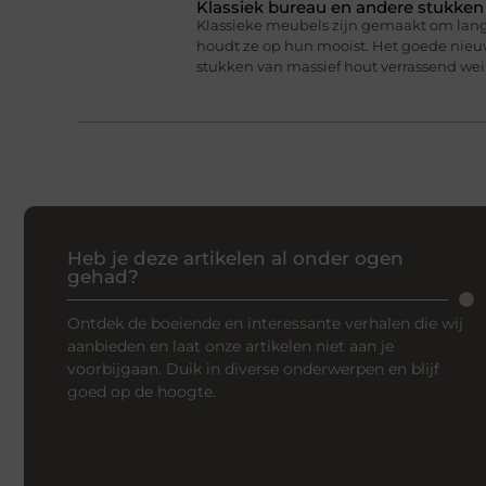
Klassiek bureau en andere stukke
Klassieke meubels zijn gemaakt om lan
houdt ze op hun mooist. Het goede nieuw
stukken van massief hout verrassend we
Heb je deze artikelen al onder ogen
gehad?
Ontdek de boeiende en interessante verhalen die wij
aanbieden en laat onze artikelen niet aan je
voorbijgaan. Duik in diverse onderwerpen en blijf
goed op de hoogte.