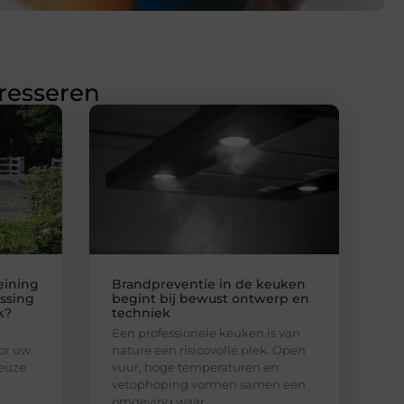
eresseren
eining
Brandpreventie in de keuken
ssing
begint bij bewust ontwerp en
k?
techniek
Een professionele keuken is van
or uw
nature een risicovolle plek. Open
keuze
vuur, hoge temperaturen en
vetophoping vormen samen een
omgeving waar