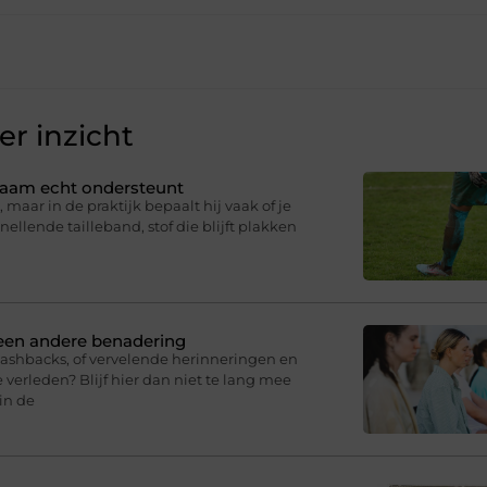
r inzicht
ichaam echt ondersteunt
 maar in de praktijk bepaalt hij vaak of je
knellende tailleband, stof die blijft plakken
 een andere benadering
lashbacks, of vervelende herinneringen en
 verleden? Blijf hier dan niet te lang mee
in de