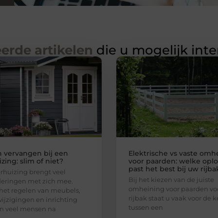
erde artikelen
die u mogelijk int
n vervangen bij een
Elektrische vs vaste omh
zing: slim of niet?
voor paarden: welke oplo
past het best bij uw rijba
rhuizing brengt veel
Bij het kiezen van de juiste
eringen met zich mee.
omheining voor paarden vo
het regelen van meubels,
rijbak staat u vaak voor de 
ijzigingen en inrichting
tussen een
n veel mensen na