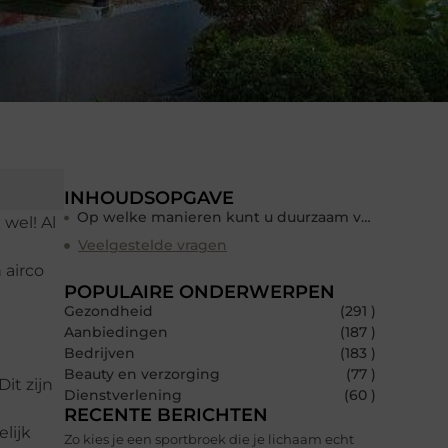
INHOUDSOPGAVE
Op welke manieren kunt u duurzaam verwarmen?
wel! Al
Veelgestelde vragen
 airco
POPULAIRE ONDERWERPEN
Gezondheid
(291 )
Aanbiedingen
(187 )
Bedrijven
(183 )
Beauty en verzorging
(77 )
it zijn
Dienstverlening
(60 )
RECENTE BERICHTEN
lijk
Zo kies je een sportbroek die je lichaam echt