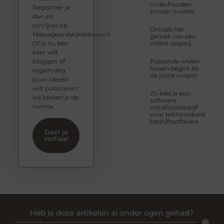
onderhouden
Registreer je
zonder moeite
dan als
schrijver op
Ontdek het
Massagepraktijkdebron.nl.
gemak van een
Of je nu één
online slagerij
keer wilt
bloggen of
Passende wielen
kopen begint bij
regelmatig
de juiste vragen
jouw ideeën
wilt publiceren:
Zo kies je een
wij bieden je de
software
ruimte.
installatiebedrijf
voor betrouwbare
bedrijfssoftware
Deel je
verhaal
Heb je deze artikelen al onder ogen gehad?