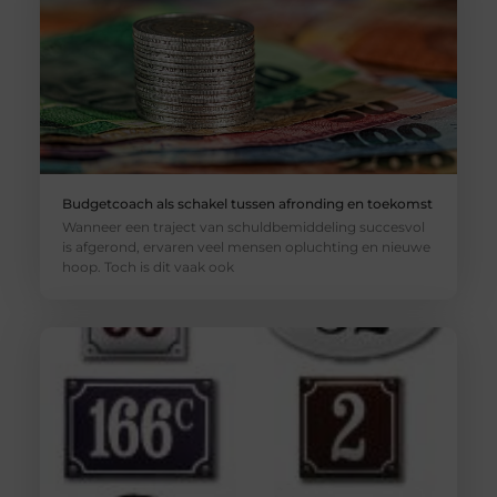
Budgetcoach als schakel tussen afronding en toekomst
Wanneer een traject van schuldbemiddeling succesvol
is afgerond, ervaren veel mensen opluchting en nieuwe
hoop. Toch is dit vaak ook