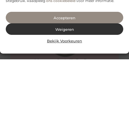
sitegebruik. Raadpleeg
ons cookiebeleid
voor meer informatie.
met
Accepteren
Weigeren
Bekijk Voorkeuren
Waarom iedereen regelmatig massages moet nemen
In onze vaak drukke levensstijl zijn momenten van
ontspanning super belangrijk. Een van de meest
effectieve manieren om je lichaam