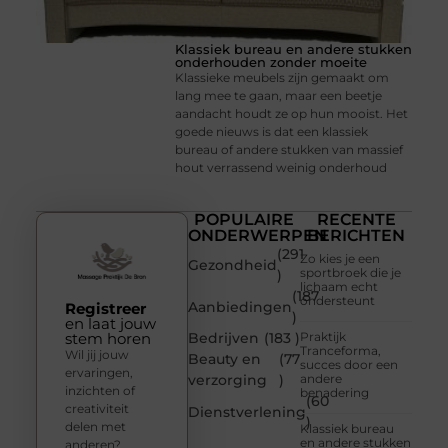
Klassiek bureau en andere stukken
onderhouden zonder moeite
Klassieke meubels zijn gemaakt om
lang mee te gaan, maar een beetje
aandacht houdt ze op hun mooist. Het
goede nieuws is dat een klassiek
bureau of andere stukken van massief
hout verrassend weinig onderhoud
POPULAIRE
RECENTE
ONDERWERPEN
BERICHTEN
(291
Zo kies je een
Gezondheid
sportbroek die je
)
lichaam echt
(187
ondersteunt
Aanbiedingen
Registreer
)
en laat jouw
stem horen
Bedrijven
(183 )
Praktijk
Tranceforma,
Wil jij jouw
Beauty en
(77
succes door een
ervaringen,
verzorging
)
andere
inzichten of
benadering
(60
creativiteit
Dienstverlening
)
delen met
Klassiek bureau
en andere stukken
anderen?