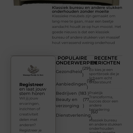
Klassiek bureau en andere stukken
onderhouden zonder moeite
Klassieke meubels zijn gemaakt om
lang mee te gaan, maar een beetje
aandacht houdt ze op hun mooist. Het
goede nieuws is dat een klassiek
bureau of andere stukken van massief
hout verrassend weinig onderhoud
POPULAIRE
RECENTE
ONDERWERPEN
BERICHTEN
(291
Zo kies je een
Gezondheid
sportbroek die je
)
lichaam echt
(187
ondersteunt
Aanbiedingen
Registreer
)
en laat jouw
stem horen
Bedrijven
(183 )
Praktijk
Tranceforma,
Wil jij jouw
Beauty en
(77
succes door een
ervaringen,
verzorging
)
andere
inzichten of
benadering
(60
creativiteit
Dienstverlening
)
delen met
Klassiek bureau
en andere stukken
anderen?
onderhouden
Registreer je
zonder moeite