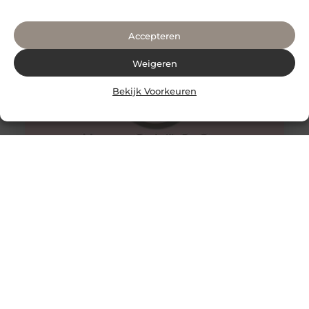
met
Accepteren
Weigeren
Bekijk Voorkeuren
Waarom iedereen regelmatig massages moet nemen
In onze vaak drukke levensstijl zijn momenten van
ontspanning super belangrijk. Een van de meest
effectieve manieren om je lichaam