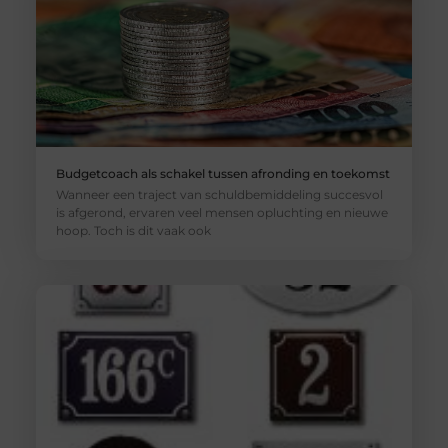
Budgetcoach als schakel tussen afronding en toekomst
Wanneer een traject van schuldbemiddeling succesvol
is afgerond, ervaren veel mensen opluchting en nieuwe
hoop. Toch is dit vaak ook