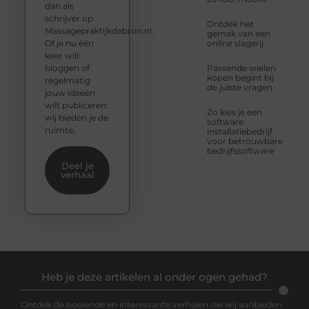
dan als
schrijver op
Ontdek het
Massagepraktijkdebron.nl.
gemak van een
Of je nu één
online slagerij
keer wilt
bloggen of
Passende wielen
kopen begint bij
regelmatig
de juiste vragen
jouw ideeën
wilt publiceren:
Zo kies je een
wij bieden je de
software
ruimte.
installatiebedrijf
voor betrouwbare
bedrijfssoftware
Deel je
verhaal
Heb je deze artikelen al onder ogen gehad?
Ontdek de boeiende en interessante verhalen die wij aanbieden