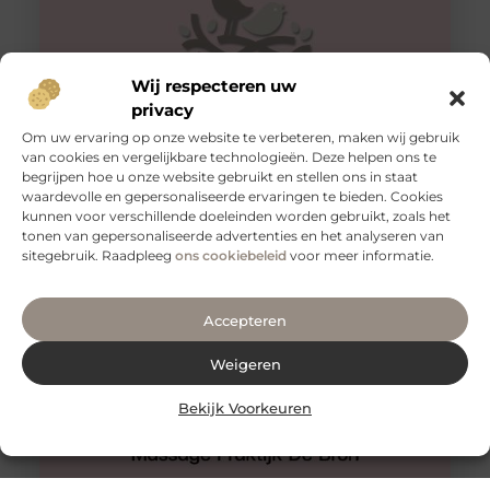
Wij respecteren uw
privacy
Om uw ervaring op onze website te verbeteren, maken wij gebruik
van cookies en vergelijkbare technologieën. Deze helpen ons te
begrijpen hoe u onze website gebruikt en stellen ons in staat
Hijama Den Haag
waardevolle en gepersonaliseerde ervaringen te bieden. Cookies
Een behandeling van hijama cupping in Den Haag waar
kunnen voor verschillende doeleinden worden gebruikt, zoals het
u nooit teleurgesteld van zult worden.
tonen van gepersonaliseerde advertenties en het analyseren van
Wetenschappelijke onderzoeken ondersteunen het. De
sitegebruik. Raadpleeg
ons cookiebeleid
voor meer informatie.
Accepteren
Weigeren
Bekijk Voorkeuren