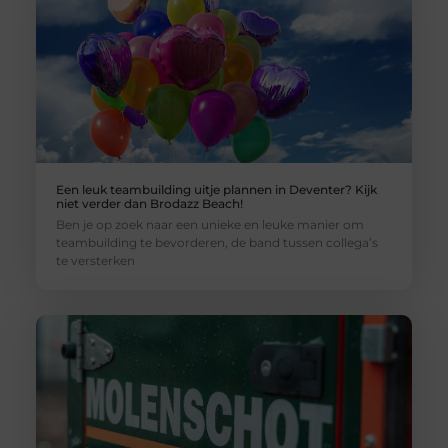
Een leuk teambuilding uitje plannen in Deventer? Kijk
niet verder dan Brodazz Beach!
Ben je op zoek naar een unieke en leuke manier om
teambuilding te bevorderen, de band tussen collega’s
te versterken