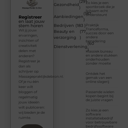
(291
Zo kies je een
Gezondheid
sportbroek die je
)
lichaam echt
(187
ondersteunt
Aanbiedingen
Registreer
)
en laat jouw
stem horen
Bedrijven
(183 )
Praktijk
Tranceforma,
Wil jij jouw
Beauty en
(77
succes door een
ervaringen,
verzorging
)
andere
inzichten of
benadering
(60
creativiteit
Dienstverlening
)
delen met
Klassiek bureau
en andere stukken
anderen?
onderhouden
Registreer je
zonder moeite
dan als
schrijver op
Ontdek het
Massagepraktijkdebron.nl.
gemak van een
Of je nu één
online slagerij
keer wilt
bloggen of
Passende wielen
kopen begint bij
regelmatig
de juiste vragen
jouw ideeën
wilt publiceren:
Zo kies je een
wij bieden je de
software
ruimte.
installatiebedrijf
voor betrouwbare
bedrijfssoftware