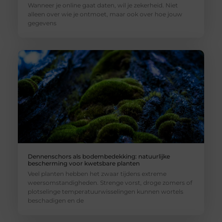
Wanneer je online gaat daten, wil je zekerheid. Niet
alleen over wie je ontmoet, maar ook over hoe jouw
gegevens
Dennenschors als bodembedekking: natuurlijke
bescherming voor kwetsbare planten
Veel planten hebben het zwaar tijdens extreme
weersomstandigheden. Strenge vorst, droge zomers of
plotselinge temperatuurwisselingen kunnen wortels
beschadigen en de