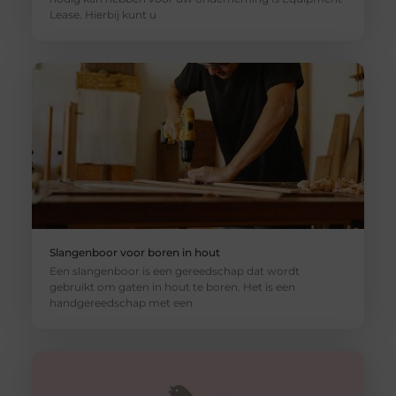
Lease. Hierbij kunt u
Slangenboor voor boren in hout
Een slangenboor is een gereedschap dat wordt
gebruikt om gaten in hout te boren. Het is een
handgereedschap met een