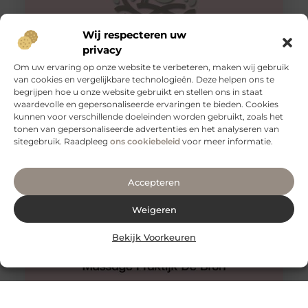
Wij respecteren uw
privacy
Om uw ervaring op onze website te verbeteren, maken wij gebruik
van cookies en vergelijkbare technologieën. Deze helpen ons te
begrijpen hoe u onze website gebruikt en stellen ons in staat
Hijama Den Haag
waardevolle en gepersonaliseerde ervaringen te bieden. Cookies
Een behandeling van hijama cupping in Den Haag waar
kunnen voor verschillende doeleinden worden gebruikt, zoals het
u nooit teleurgesteld van zult worden.
tonen van gepersonaliseerde advertenties en het analyseren van
Wetenschappelijke onderzoeken ondersteunen het. De
sitegebruik. Raadpleeg
ons cookiebeleid
voor meer informatie.
Accepteren
Weigeren
Bekijk Voorkeuren