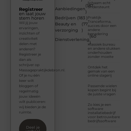
lichaam echt
(187
ondersteunt
Aanbiedingen
Registreer
)
en laat jouw
stem horen
Bedrijven
(183 )
Praktijk
Tranceforma,
Wil jij jouw
Beauty en
(77
succes door een
ervaringen,
verzorging
)
andere
inzichten of
benadering
(60
creativiteit
Dienstverlening
)
delen met
Klassiek bureau
en andere stukken
anderen?
onderhouden
Registreer je
zonder moeite
dan als
schrijver op
Ontdek het
Massagepraktijkdebron.nl.
gemak van een
Of je nu één
online slagerij
keer wilt
bloggen of
Passende wielen
kopen begint bij
regelmatig
de juiste vragen
jouw ideeën
wilt publiceren:
Zo kies je een
wij bieden je de
software
ruimte.
installatiebedrijf
voor betrouwbare
bedrijfssoftware
Deel je