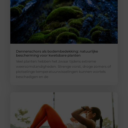
Dennenschors als bodembedekking: natuurlijke
bescherming voor kwetsbare planten
Veel planten hebben het zwaar tijdens extreme
weersomstandigheden. Strenge vorst, droge zomers of
plotselinge temperatuurwisselingen kunnen wortels
beschadigen en de