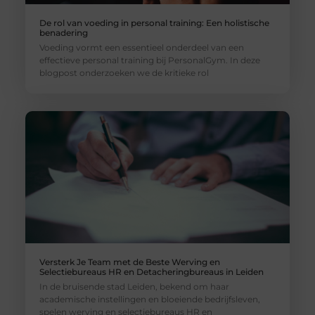
De rol van voeding in personal training: Een holistische
benadering
Voeding vormt een essentieel onderdeel van een
effectieve personal training bij PersonalGym. In deze
blogpost onderzoeken we de kritieke rol
Versterk Je Team met de Beste Werving en
Selectiebureaus HR en Detacheringbureaus in Leiden
In de bruisende stad Leiden, bekend om haar
academische instellingen en bloeiende bedrijfsleven,
spelen werving en selectiebureaus HR en