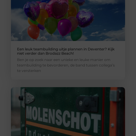
Een leuk teambuilding uitje plannen in Deventer? Kijk
niet verder dan Brodazz Beach!
Ben je op zoek naar een unieke en leuke manier om
teambuilding te bevorderen, de band tussen collega’s
te versterken