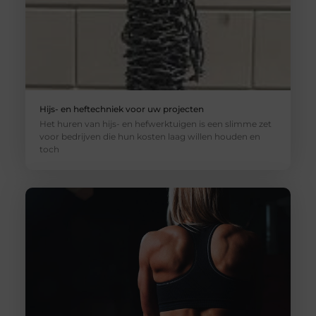
Hijs- en heftechniek voor uw projecten
Het huren van hijs- en hefwerktuigen is een slimme zet
voor bedrijven die hun kosten laag willen houden en
toch