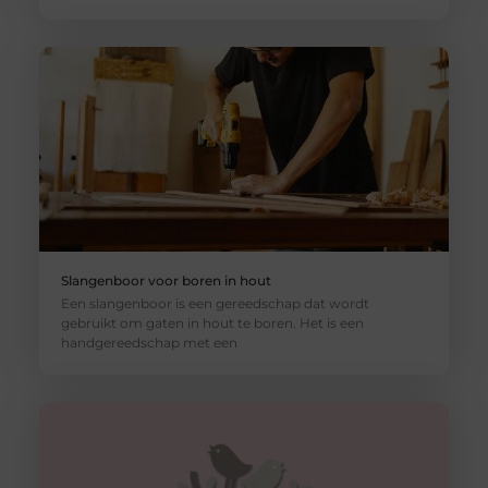
Slangenboor voor boren in hout
Een slangenboor is een gereedschap dat wordt
gebruikt om gaten in hout te boren. Het is een
handgereedschap met een